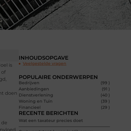
INHOUDSOPGAVE
Veelgestelde vragen
oel is
 of
POPULAIRE ONDERWERPEN
gd,
Bedrijven
(99 )
Aanbiedingen
(91 )
nt doen
Dienstverlening
(40 )
Woning en Tuin
(39 )
Financieel
(29 )
RECENTE BERICHTEN
Wat een taxateur precies doet
s de
invloed