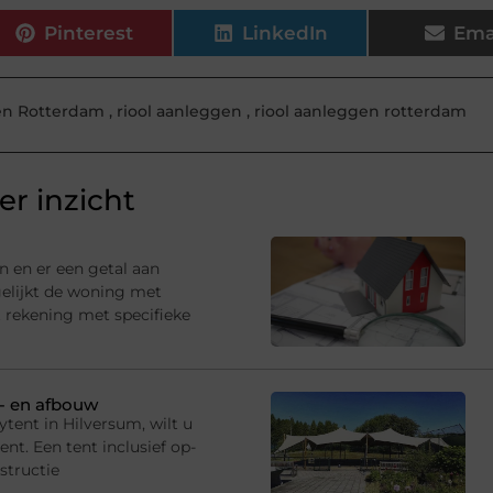
Pinterest
LinkedIn
Ema
gen Rotterdam
,
riool aanleggen
,
riool aanleggen rotterdam
r inzicht
n en er een getal aan
gelijkt de woning met
 rekening met specifieke
p- en afbouw
tent in Hilversum, wilt u
t. Een tent inclusief op-
structie