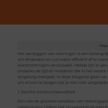
Gepu
Het aanleggen van rioleringen is een belangri
om afvalwater en vuil water efficiënt af te voer
overstromingen veroorzaakt. Helaas zijn er ge
ondanks de tijd en middelen die in het eerste
langdurig meegaat. In deze blogpost gaan we
om ervoor te zorgen dat je niet met vergelijkb
1. Slechte constructiekwaliteit
Een van de grootste oorzaken van rioleringspro
constructeur tijdens het bouwproces fouten maa