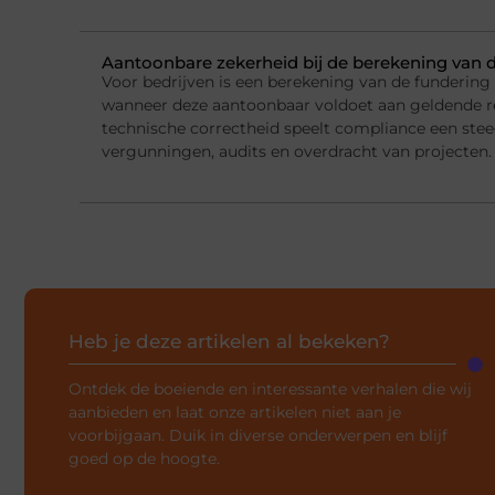
Aantoonbare zekerheid bij de berekening van 
Voor bedrijven is een berekening van de fundering
wanneer deze aantoonbaar voldoet aan geldende r
technische correctheid speelt compliance een steed
vergunningen, audits en overdracht van projecten.
Heb je deze artikelen al bekeken?
Ontdek de boeiende en interessante verhalen die wij
aanbieden en laat onze artikelen niet aan je
voorbijgaan. Duik in diverse onderwerpen en blijf
goed op de hoogte.