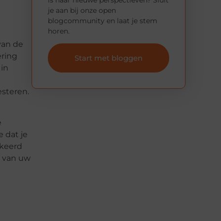
je aan bij onze open
blogcommunity en laat je stem
horen.
van de
ering
Start met bloggen
 in
esteren.
e
 dat je
rkeerd
d van uw