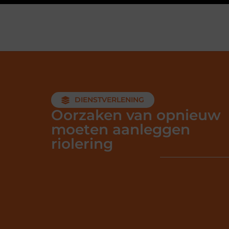
DIENSTVERLENING
Oorzaken van opnieuw
moeten aanleggen
riolering