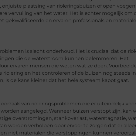
, onjuiste plaatsing van rioleringsbuizen of open voegen
re vervuiling van het water. Het is echter mogelijk om 
t gekwalificeerde en ervaren professionals en material
roblemen is slecht onderhoud. Het is cruciaal dat de riol
fzettingen die de waterstroom kunnen belemmeren. Het
or ervaren mensen die weten wat ze doen. Voorbeeld
e riolering en het controleren of de buizen nog steeds i
n, is de kans kleiner dat het hele systeem kapot gaat.
orzaak van rioleringsproblemen die er uiteindelijk voo
worden aangelegd. Wanneer buizen verstopt zijn, kan 
stige overstromingen, stankoverlast, waterstagnatie, wa
kan worden verholpen door ervoor te zorgen dat er alleen
rt, en niet materialen die verstoppingen kunnen veroorza