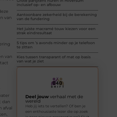
Grote partytent huren in Hilversum
inclusief op- en afbouw
deze
Aantoonbare zekerheid bij de berekening
en van
van de fundering
Het juiste macramé touw kiezen voor een
strak eindresultaat
5 tips om ’s avonds minder op je telefoon
ering
te zitten
en van
Kies tussen transparant of mat op basis
van wat je ziet
ntact
r
water
Deel jouw
verhaal met de
wereld
t dan
Heb jij iets te vertellen? Of ben je
 afval
een enthousiaste lezer die op zoek
ken,
is naar nieuwe perspectieven? Sluit