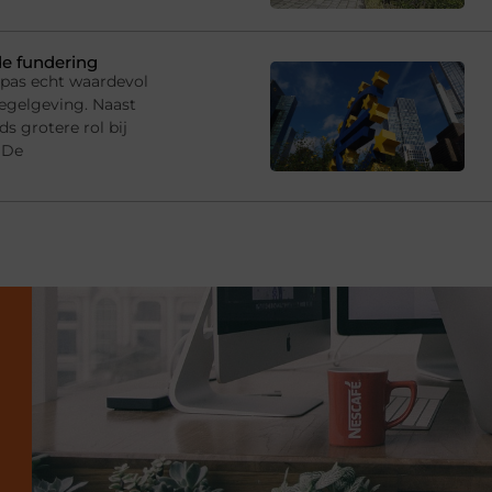
de fundering
 pas echt waardevol
egelgeving. Naast
s grotere rol bij
 De