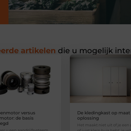
erde artikelen
die u mogelijk int
enmotor versus
De kledingkast op maat 
motor: de basis
oplossing
legd
Het maakt niet uit of je een
r u een aandrijfsysteem
of juist klein huis hebt: je wi