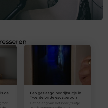
eresseren
is dé
Een geslaagd bedrijfsuitje in
Twente bij de escaperoom
 groot
Het belang van het bedrijfsuitje
lt de
wordt tegenwoordig vaak