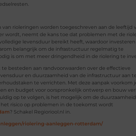
edselresten.
van rioleringen worden toegeschreven aan de leeftijd 
der wordt, neemt de kans toe dat problemen met de riol
volledige levensduur bereikt heeft, waardoor investeren
daarom belangrijk om de infrastructuur regelmatig te
ig is om met meer dringendheid in de riolering te inv
 te besteden aan randvoorwaarden over de effectieve
e levensduur en duurzaamheid van de infrastructuur aan t
rhoudstaken te verrichten. Met deze aanpak voorkom je
ken en budget voor oorspronkelijk ontwerp en bouw ve
uldig op te volgen, is het mogelijk om de duurzaamhei
t het risico op problemen in de toekomst wordt
rdam
? Schakel Regioriool.nl in.
-aanleggen/riolering-aanleggen-rotterdam/