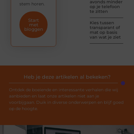
avonds minder
stem horen.
op je telefoon
te zitten
Start
Kies tussen
met
transparant of
bloggen
mat op basis
van wat je ziet
Heb je deze artikelen al bekeken?
Ontdek de boeiende en interessante verhalen die wij
aanbieden en laat onze artikelen niet aan je
voorbijgaan. Duik in diverse onderwerpen en blijf goed
op de hoogte.