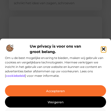
schrikt het idee van zagen, schroeven
Uw privacy is voor ons van
groot belang.
Om u de best mogelijke ervaring te bieden, maken wij gebruik van
cookies en vergelijkbare technologieën. Hiermee verkrijgen we
inzicht in het gebruik van onze website en kunnen we content en
Ontdek de innovatieve behandelingen in
advertenties beter afstemmen op uw voorkeuren. Lees ons
jouw stad
[
cookiebeleid
] voor meer informatie.
Ben je op zoek naar geavanceerde
laserbehandelingen in Den Haag? Dan ben je hier
aan het juiste adres!
Accepteren
Weigeren