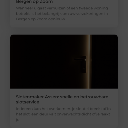
Bergen op Zoom
Wanneer u gaat verhuizen of een tweede woning
betrekt, is het belangrijk om uw verzekeringen in
Bergen op Zoom opnieuw
Slotenmaker Assen: snelle en betrouwbare
slotservice
Iedereen kan het overkomen: je sleutel breekt af in
het slot, een deur valt onverwachts dicht of je raakt
je