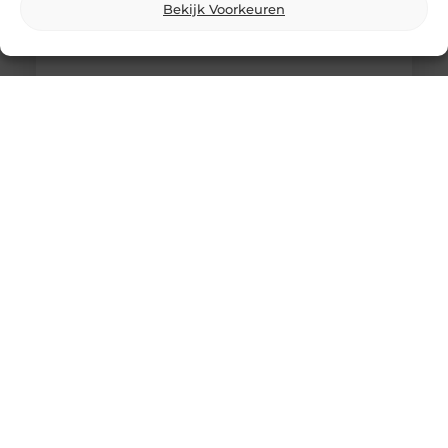
Bekijk Voorkeuren
Wat is skidbouw en waarom wordt het
steeds vaker toegepast?
Vraag je je af wat is skidbouw precies inhoudt? Dan
ben je zeker niet de enige. Skidbouw is een
slimme,