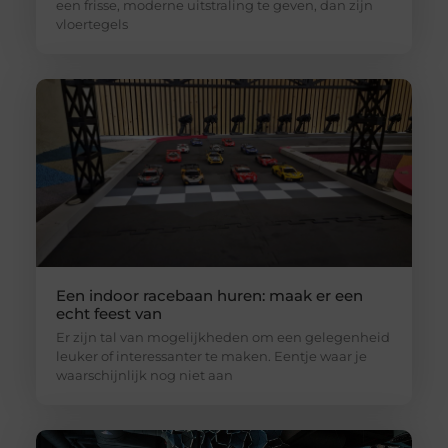
een frisse, moderne uitstraling te geven, dan zijn
vloertegels
Een indoor racebaan huren: maak er een
echt feest van
Er zijn tal van mogelijkheden om een gelegenheid
leuker of interessanter te maken. Eentje waar je
waarschijnlijk nog niet aan