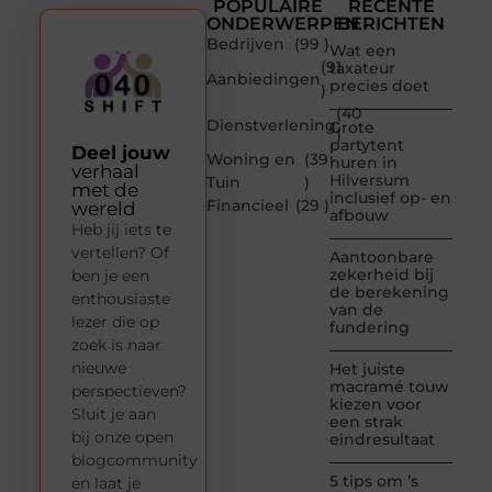
POPULAIRE
RECENTE
ONDERWERPEN
BERICHTEN
Bedrijven
(99 )
Wat een
(91
taxateur
Aanbiedingen
precies doet
)
(40
Dienstverlening
Grote
)
partytent
Deel jouw
Woning en
(39
huren in
verhaal
Hilversum
Tuin
)
met de
inclusief op- en
Financieel
(29 )
wereld
afbouw
Heb jij iets te
vertellen? Of
Aantoonbare
zekerheid bij
ben je een
de berekening
enthousiaste
van de
lezer die op
fundering
zoek is naar
nieuwe
Het juiste
macramé touw
perspectieven?
kiezen voor
Sluit je aan
een strak
bij onze open
eindresultaat
blogcommunity
5 tips om ’s
en laat je