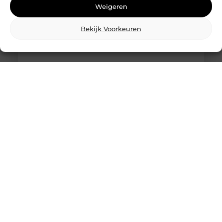
Weigeren
Bekijk Voorkeuren
Wat is skidbouw en waarom wordt het
steeds vaker toegepast?
Vraag je je af wat is skidbouw precies inhoudt? Dan
ben je zeker niet de enige. Skidbouw is een
slimme,