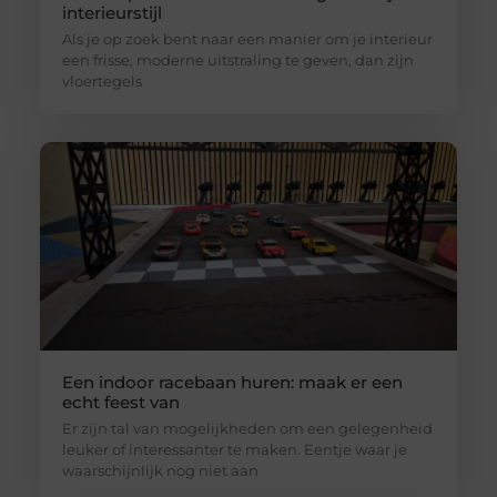
interieurstijl
Als je op zoek bent naar een manier om je interieur
een frisse, moderne uitstraling te geven, dan zijn
vloertegels
Een indoor racebaan huren: maak er een
echt feest van
Er zijn tal van mogelijkheden om een gelegenheid
leuker of interessanter te maken. Eentje waar je
waarschijnlijk nog niet aan