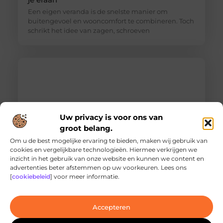
Een eigen veranda is de snelste manier om
buitengevoel en wooncomfort te combineren. Toch
schrikt het idee van zagen, schroeven
Uw privacy is voor ons van
groot belang.
Om u de best mogelijke ervaring te bieden, maken wij gebruik van
cookies en vergelijkbare technologieën. Hiermee verkrijgen we
inzicht in het gebruik van onze website en kunnen we content en
Ontdek de innovatieve behandelingen in
advertenties beter afstemmen op uw voorkeuren. Lees ons
jouw stad
[
cookiebeleid
] voor meer informatie.
Ben je op zoek naar geavanceerde
laserbehandelingen in Den Haag? Dan ben je hier
aan het juiste adres!
Accepteren