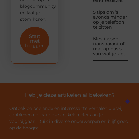
eindresultaat
blogcommunity
5 tips om ’s
en laat je
avonds minder
stem horen.
op je telefoon
te zitten
Start
Kies tussen
met
transparant of
bloggen
mat op basis
van wat je ziet
Heb je deze artikelen al bekeken?
Ontdek de boeiende en interessante verhalen die wij
aanbieden en laat onze artikelen niet aan je
voorbijgaan. Duik in diverse onderwerpen en blijf goed
op de hoogte.