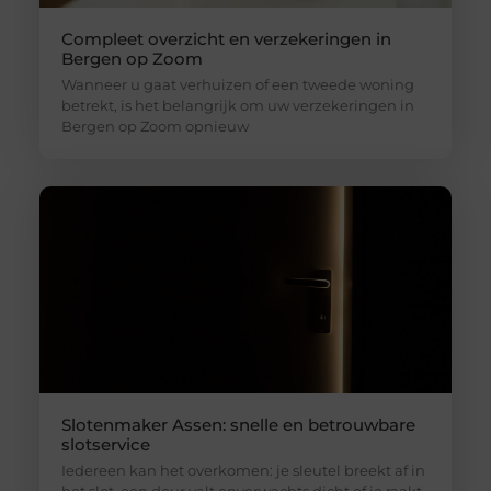
Compleet overzicht en verzekeringen in
Bergen op Zoom
Wanneer u gaat verhuizen of een tweede woning
betrekt, is het belangrijk om uw verzekeringen in
Bergen op Zoom opnieuw
Slotenmaker Assen: snelle en betrouwbare
slotservice
Iedereen kan het overkomen: je sleutel breekt af in
het slot, een deur valt onverwachts dicht of je raakt