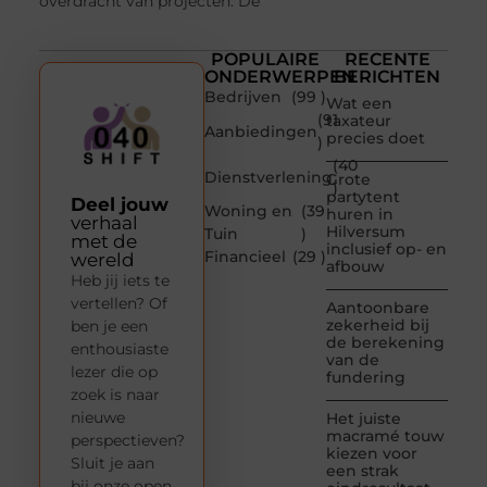
overdracht van projecten. De
POPULAIRE
RECENTE
ONDERWERPEN
BERICHTEN
Bedrijven
(99 )
Wat een
(91
taxateur
Aanbiedingen
precies doet
)
(40
Dienstverlening
Grote
)
partytent
Deel jouw
Woning en
(39
huren in
verhaal
Hilversum
Tuin
)
met de
inclusief op- en
Financieel
(29 )
wereld
afbouw
Heb jij iets te
vertellen? Of
Aantoonbare
zekerheid bij
ben je een
de berekening
enthousiaste
van de
lezer die op
fundering
zoek is naar
nieuwe
Het juiste
macramé touw
perspectieven?
kiezen voor
Sluit je aan
een strak
bij onze open