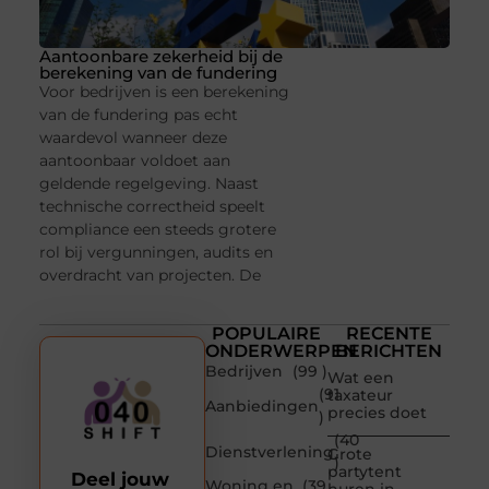
Aantoonbare zekerheid bij de
berekening van de fundering
Voor bedrijven is een berekening
van de fundering pas echt
waardevol wanneer deze
aantoonbaar voldoet aan
geldende regelgeving. Naast
technische correctheid speelt
compliance een steeds grotere
rol bij vergunningen, audits en
overdracht van projecten. De
POPULAIRE
RECENTE
ONDERWERPEN
BERICHTEN
Bedrijven
(99 )
Wat een
(91
taxateur
Aanbiedingen
precies doet
)
(40
Dienstverlening
Grote
)
partytent
Deel jouw
Woning en
(39