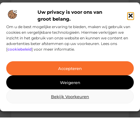
Uw privacy is voor ons van
groot belang.
Om u de best mogelijke ervaring te bieden, maken wij gebruik van
cookies en vergelijkbare technologieën. Hiermee verkrijgen we
inzicht in het gebruik van onze website en kunnen we content en
Ontdek de innovatieve behandelingen in
advertenties beter afstemmen op uw voorkeuren. Lees ons
jouw stad
[
cookiebeleid
] voor meer informatie.
Ben je op zoek naar geavanceerde
laserbehandelingen in Den Haag? Dan ben je hier
aan het juiste adres!
Accepteren
Weigeren
Bekijk Voorkeuren