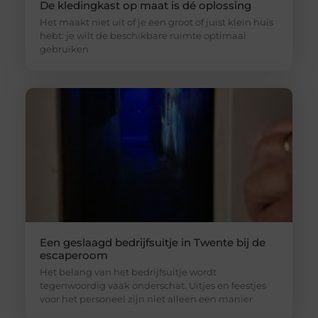
De kledingkast op maat is dé oplossing
Het maakt niet uit of je een groot of juist klein huis
hebt: je wilt de beschikbare ruimte optimaal
gebruiken
Een geslaagd bedrijfsuitje in Twente bij de
escaperoom
Het belang van het bedrijfsuitje wordt
tegenwoordig vaak onderschat. Uitjes en feestjes
voor het personeel zijn niet alleen een manier