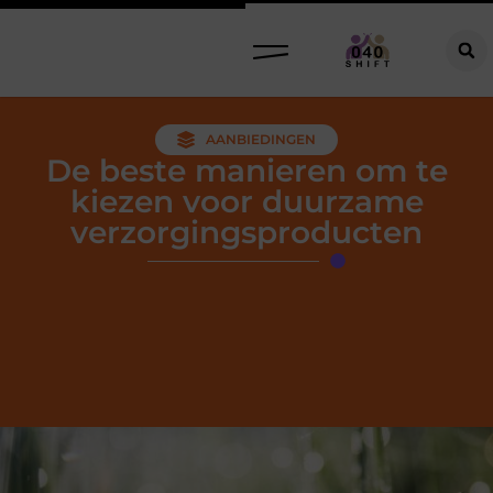
AANBIEDINGEN
De beste manieren om te
kiezen voor duurzame
verzorgingsproducten