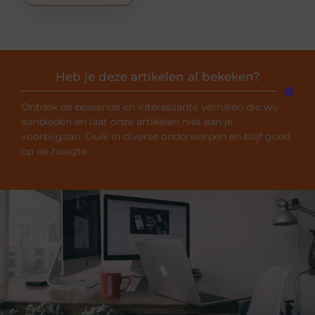
Heb je deze artikelen al bekeken?
Ontdek de boeiende en interessante verhalen die wij
aanbieden en laat onze artikelen niet aan je
voorbijgaan. Duik in diverse onderwerpen en blijf goed
op de hoogte.