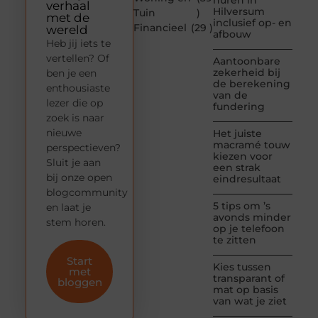
huren in
verhaal
Hilversum
Tuin
)
met de
inclusief op- en
Financieel
(29 )
wereld
afbouw
Heb jij iets te
vertellen? Of
Aantoonbare
zekerheid bij
ben je een
de berekening
enthousiaste
van de
lezer die op
fundering
zoek is naar
nieuwe
Het juiste
macramé touw
perspectieven?
kiezen voor
Sluit je aan
een strak
bij onze open
eindresultaat
blogcommunity
5 tips om ’s
en laat je
avonds minder
stem horen.
op je telefoon
te zitten
Start
Kies tussen
met
transparant of
bloggen
mat op basis
van wat je ziet