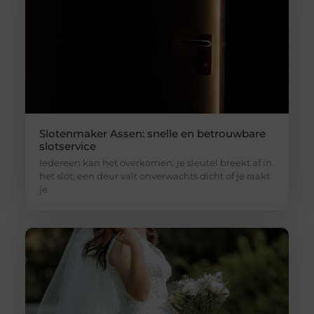
Slotenmaker Assen: snelle en betrouwbare
slotservice
Iedereen kan het overkomen: je sleutel breekt af in
het slot, een deur valt onverwachts dicht of je raakt
je