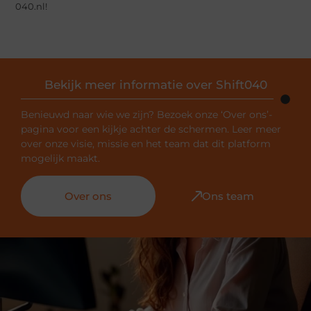
040.nl!
Bekijk meer informatie over Shift040
Benieuwd naar wie we zijn? Bezoek onze ‘Over ons’-
pagina voor een kijkje achter de schermen. Leer meer
over onze visie, missie en het team dat dit platform
mogelijk maakt.
Over ons
Ons team