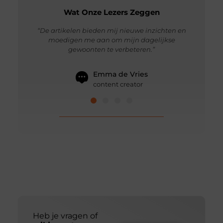
Wat Onze Lezers Zeggen
ie me helpt
“De artikelen bieden mij nieuwe inzichten en
“Ik waar
uimen.”
moedigen me aan om mijn dagelijkse
persoonl
gewoonten te verbeteren.”
Emma de Vries
content creator
Heb je vragen of