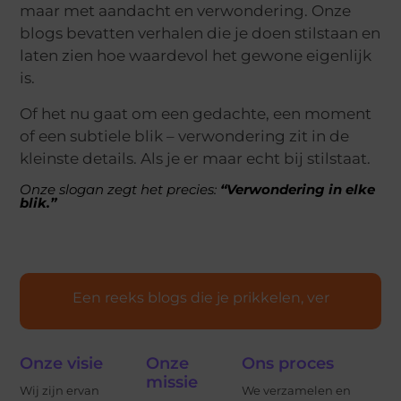
maar met aandacht en verwondering. Onze
blogs bevatten verhalen die je doen stilstaan en
laten zien hoe waardevol het gewone eigenlijk
is.
Of het nu gaat om een gedachte, een moment
of een subtiele blik – verwondering zit in de
kleinste details. Als je er maar echt bij stilstaat.
Onze slogan zegt het precies:
“Verwondering in elke
blik.”
E
e
n
r
e
e
k
s
b
l
o
g
s
d
i
e
j
e
p
r
i
k
k
e
l
e
n
,
v
e
r
w
o
n
d
e
Onze visie
Onze
Ons proces
missie
Wij zijn ervan
We verzamelen en