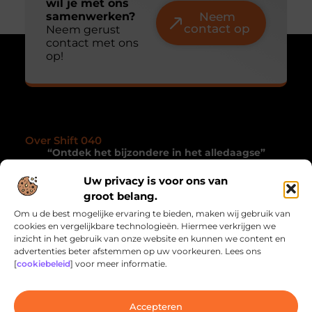
wil je met ons
samenwerken?
Neem
contact op
Neem gerust
contact met ons
op!
Over Shift 040
“Ontdek het bijzondere in het alledaagse”
Shift040.nl nodigt je uit om met andere ogen te
Uw privacy is voor ons van
kijken. Een collectie blogs die je inspireren, verrassen
groot belang.
en de magie van het dagelijkse leven onthullen.
Om u de best mogelijke ervaring te bieden, maken wij gebruik van
cookies en vergelijkbare technologieën. Hiermee verkrijgen we
Onze informatie
inzicht in het gebruik van onze website en kunnen we content en
advertenties beter afstemmen op uw voorkeuren. Lees ons
Linkbuilding Kopen: Wat Jij Moet Weten om Jouw Website te Laten Groeien
Geld Online Verdienen: Hoe Jij Inkomensstromen Kunt Creëren via het Internet
[
cookiebeleid
] voor meer informatie.
Bericht categorie
Accepteren