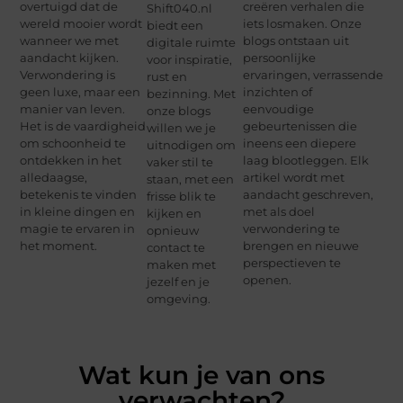
overtuigd dat de
creëren verhalen die
Shift040.nl
wereld mooier wordt
iets losmaken. Onze
biedt een
wanneer we met
blogs ontstaan uit
digitale ruimte
aandacht kijken.
persoonlijke
voor inspiratie,
Verwondering is
ervaringen, verrassende
rust en
geen luxe, maar een
inzichten of
bezinning. Met
manier van leven.
eenvoudige
onze blogs
Het is de vaardigheid
gebeurtenissen die
willen we je
om schoonheid te
ineens een diepere
uitnodigen om
ontdekken in het
laag blootleggen. Elk
vaker stil te
alledaagse,
artikel wordt met
staan, met een
betekenis te vinden
aandacht geschreven,
frisse blik te
in kleine dingen en
met als doel
kijken en
magie te ervaren in
verwondering te
opnieuw
het moment.
brengen en nieuwe
contact te
perspectieven te
maken met
openen.
jezelf en je
omgeving.
Wat kun je van ons
verwachten?