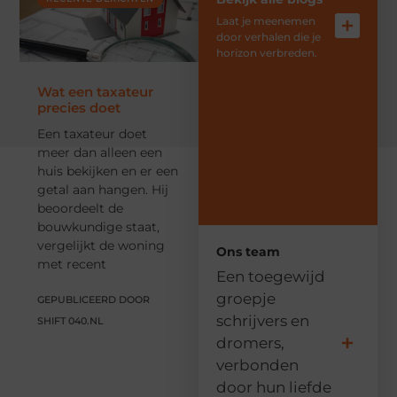
Laat je meenemen
door verhalen die je
horizon verbreden.
Wat een taxateur
precies doet
Een taxateur doet
meer dan alleen een
huis bekijken en er een
getal aan hangen. Hij
beoordeelt de
bouwkundige staat,
vergelijkt de woning
Ons team
met recent
Een toegewijd
groepje
GEPUBLICEERD DOOR
schrijvers en
SHIFT 040.NL
dromers,
verbonden
door hun liefde