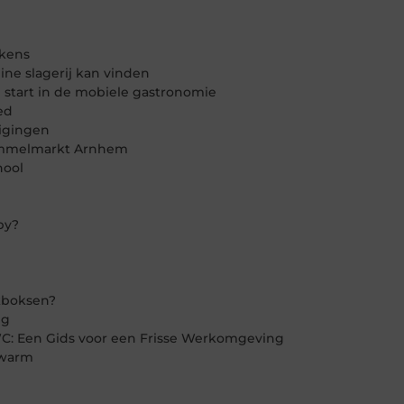
ekens
line slagerij kan vinden
le start in de mobiele gastronomie
ed
igingen
ommelmarkt Arnhem
hool
by?
ckboksen?
ig
C: Een Gids voor een Frisse Werkomgeving
 warm