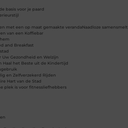
e basis voor je paard
rieurstijl
even met een op maat gemaakte verandaNaadloze samensmelt
en van een Koffiebar
nhem
d and Breakfast
stad
or Uw Gezondheid en Welzijn
aal het Beste uit de Kindertijd
isgebruik
lig en Zelfverzekerd Rijden
re Hart van de Stad
plek is voor fitnessliefhebbers
sen
r