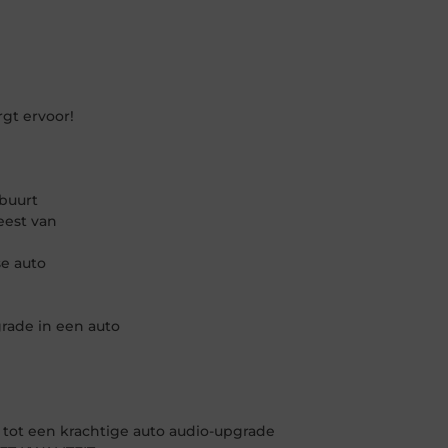
n
rgt ervoor!
 buurt
eest van
e auto
grade in een auto
l tot een krachtige auto audio-upgrade