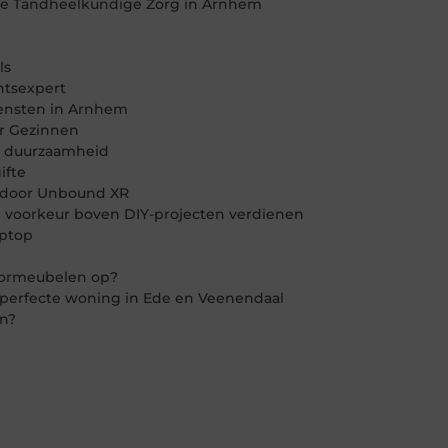
de Tandheelkundige Zorg in Arnhem
ls
htsexpert
diensten in Arnhem
or Gezinnen
in duurzaamheid
ifte
en door Unbound XR
 voorkeur boven DIY-projecten verdienen
aptop
oormeubelen op?
 perfecte woning in Ede en Veenendaal
en?