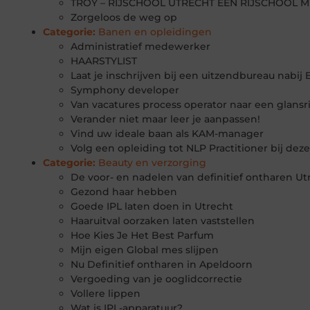
TROY – RIJSCHOOL UTRECHT EEN RIJSCHOOL M
Zorgeloos de weg op
Categorie:
Banen en opleidingen
Administratief medewerker
HAARSTYLIST
Laat je inschrijven bij een uitzendbureau nabij
Symphony developer
Van vacatures process operator naar een glansri
Verander niet maar leer je aanpassen!
Vind uw ideale baan als KAM-manager
Volg een opleiding tot NLP Practitioner bij deze
Categorie:
Beauty en verzorging
De voor- en nadelen van definitief ontharen Ut
Gezond haar hebben
Goede IPL laten doen in Utrecht
Haaruitval oorzaken laten vaststellen
Hoe Kies Je Het Best Parfum
Mijn eigen Global mes slijpen
Nu Definitief ontharen in Apeldoorn
Vergoeding van je ooglidcorrectie
Vollere lippen
Wat is IPL-apparatuur?