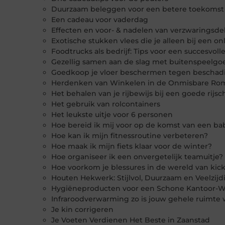
Duurzaam beleggen voor een betere toekomst
Een cadeau voor vaderdag
Effecten en voor- & nadelen van verzwaringsd
Exotische stukken vlees die je alleen bij een on
Foodtrucks als bedrijf: Tips voor een succesvol
Gezellig samen aan de slag met buitenspeelgo
Goedkoop je vloer beschermen tegen beschad
Herdenken van Winkelen in de Onmisbare R
Het behalen van je rijbewijs bij een goede rijsc
Het gebruik van rolcontainers
Het leukste uitje voor 6 personen
Hoe bereid ik mij voor op de komst van een ba
Hoe kan ik mijn fitnessroutine verbeteren?
Hoe maak ik mijn fiets klaar voor de winter?
Hoe organiseer ik een onvergetelijk teamuitje?
Hoe voorkom je blessures in de wereld van ki
Houten Hekwerk: Stijlvol, Duurzaam en Veelzijd
Hygiëneproducten voor een Schone Kantoor-W
Infraroodverwarming zo is jouw gehele ruimte
Je kin corrigeren
Je Voeten Verdienen Het Beste in Zaanstad