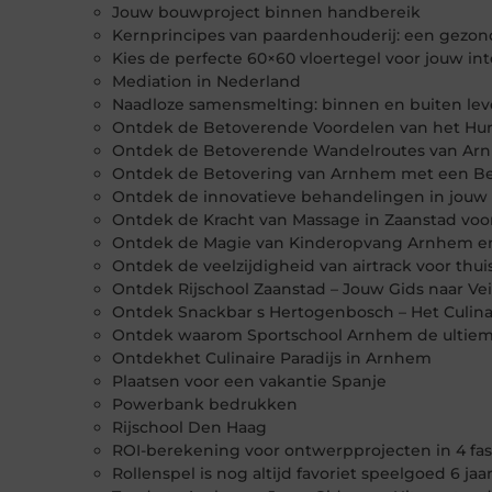
Jouw bouwproject binnen handbereik
Kernprincipes van paardenhouderij: een gezond
Kies de perfecte 60×60 vloertegel voor jouw inte
Mediation in Nederland
Naadloze samensmelting: binnen en buiten l
Ontdek de Betoverende Voordelen van het Hur
Ontdek de Betoverende Wandelroutes van Ar
Ontdek de Betovering van Arnhem met een Be
Ontdek de innovatieve behandelingen in jouw 
Ontdek de Kracht van Massage in Zaanstad vo
Ontdek de Magie van Kinderopvang Arnhem en H
Ontdek de veelzijdigheid van airtrack voor thu
Ontdek Rijschool Zaanstad – Jouw Gids naar Vei
Ontdek Snackbar s Hertogenbosch – Het Culinai
Ontdek waarom Sportschool Arnhem de ultieme 
Ontdekhet Culinaire Paradijs in Arnhem
Plaatsen voor een vakantie Spanje
Powerbank bedrukken
Rijschool Den Haag
ROI-berekening voor ontwerpprojecten in 4 fa
Rollenspel is nog altijd favoriet speelgoed 6 jaa