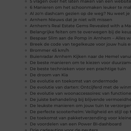
5 vragen over het laten maken van een websi
6 Manieren om het schoonmaken leuker te m
Al zo'n dashcam gezien op de weg? Nu weet je
Arnhem Nieuws dat je niet wilt missen
Arnhem's Real Estate Gems Revealed with a Ma
Belangrijke feiten om te overwegen bij de ke
Bespaar Slim aan de Pomp in Arnhem – Alles w
Breek de code van tegelkeuze voor jouw huis e
Brommer 45 km/h
Buienradar Arnhem Kijken naar de Hemel vanui
De beste manieren om te kiezen voor duurzam
De beste technieken voor een prachtige tuin
De droom van Kia
De evolutie en toekomst van ondermode
De evolutie van darten: Ontcijferd met de win
De evolutie van woonaccessoires: van functione
De juiste behandeling bij blijvende vermoeidh
De leukste manieren om jouw tuin te verzorge
De perfecte scooterhelm: Veiligheid en stijl op
De toekomst van pakketverzending voor klein
De voordelen van een Power BI-dashboard
Drie cadeautips voor de peuters