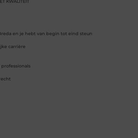
ET KWALITEIT
 Breda en je hebt van begin tot eind steun
jke carrière
 professionals
recht