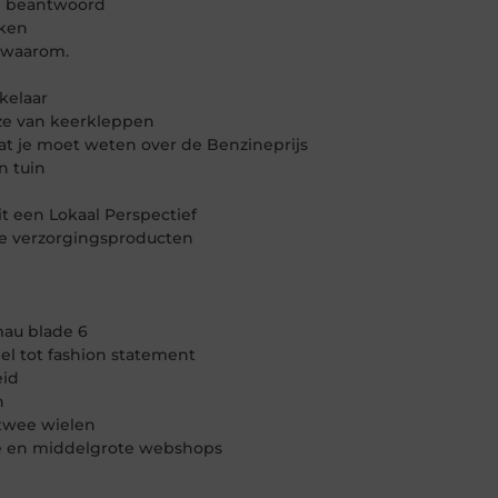
te beantwoord
aken
 waarom.
kelaar
uze van keerkleppen
at je moet weten over de Benzineprijs
n tuin
t een Lokaal Perspectief
e verzorgingsproducten
mau blade 6
el tot fashion statement
eid
n
 twee wielen
e en middelgrote webshops