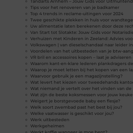
Tandarts Arnhem – Jouw Gids voor Uitmunten
Tips voor het renoveren van je badkamer
Top 4 trends in reclame-uitingen voor 2024
Twee geschikte plekken in huis voor wandtege
Uw alimentatie laten berekenen door deze rec
Van Start tot Slotakte: Jouw Gids voor Notaris
Verhuizen met Kinderen in Zeeland: Advies vo
Volkswagen | van dieselschandaal naar leider 
Voordelen van het uitbesteden van je btw-aang
VR bril en accessoires kopen – laat je adviser
Waarom kant-en-klare lederen plankdragers de
Waarop je moet letten bij het kopen van een l
Waarvoor gebruik je een magazijnstelling?
Wat levert het kiezen voor tweedehands kant
Wat niemand je vertelt over het vinden van de
Wat zijn de beste koksmessen voor jouw keuk
Weigert je borstgevoede baby een flesje?
Welk soort zwembad past het best bij jou?
Welke vaatwasser is geschikt voor jou?
Werk uitbesteden
Werkgeheimen
Werkt koffie wanneer je moe bent?