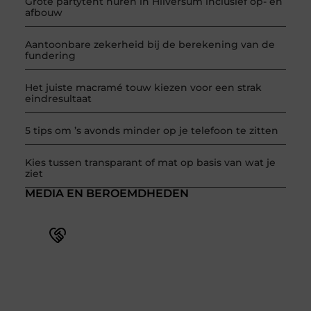
Grote partytent huren in Hilversum inclusief op- en
afbouw
Aantoonbare zekerheid bij de berekening van de
fundering
Het juiste macramé touw kiezen voor een strak
eindresultaat
5 tips om ’s avonds minder op je telefoon te zitten
Kies tussen transparant of mat op basis van wat je
ziet
MEDIA EN BEROEMDHEDEN
Word deel van een actieve blogcommunity
Bij ons krijg je meer dan alleen een plek om te
schrijven. Ontmoet andere schrijvers, ontvang
feedback, en laat je inspireren door de verhalen