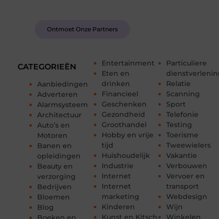
van anderen.
Ontmoet Onze Partners
Entertainment
Particuliere
CATEGORIEËN
Eten en
dienstverleni
drinken
Relatie
Aanbiedingen
Financieel
Scanning
Adverteren
Geschenken
Sport
Alarmsysteem
Gezondheid
Telefonie
Architectuur
Groothandel
Testing
Auto’s en
Hobby en vrije
Toerisme
Motoren
tijd
Tweewielers
Banen en
Huishoudelijk
Vakantie
opleidingen
Industrie
Verbouwen
Beauty en
Internet
Vervoer en
verzorging
Internet
transport
Bedrijven
marketing
Webdesign
Bloemen
Kinderen
Wijn
Blog
Kunst en Kitsch
Winkelen
Boeken en