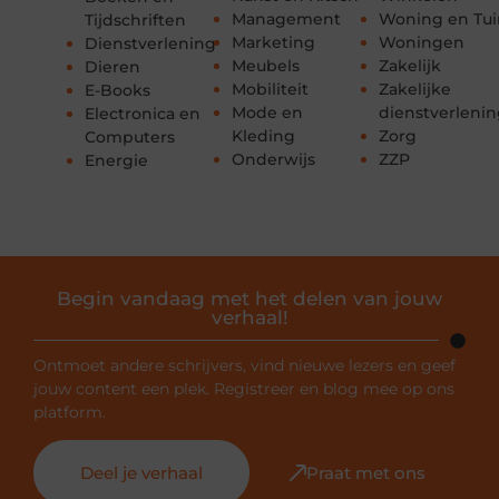
Management
Woning en Tui
Tijdschriften
Marketing
Woningen
Dienstverlening
Meubels
Zakelijk
Dieren
Mobiliteit
Zakelijke
E-Books
Mode en
dienstverleni
Electronica en
Kleding
Zorg
Computers
Onderwijs
ZZP
Energie
Begin vandaag met het delen van jouw
verhaal!
Ontmoet andere schrijvers, vind nieuwe lezers en geef
jouw content een plek. Registreer en blog mee op ons
platform.
Deel je verhaal
Praat met ons