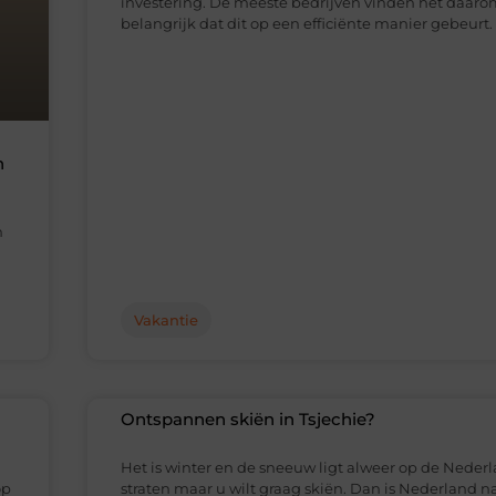
investering. De meeste bedrijven vinden het daar
belangrijk dat dit op een efficiënte manier gebeurt
n
n
Vakantie
Ontspannen skiën in Tsjechie?
Het is winter en de sneeuw ligt alweer op de Neder
op
straten maar u wilt graag skiën. Dan is Nederland na