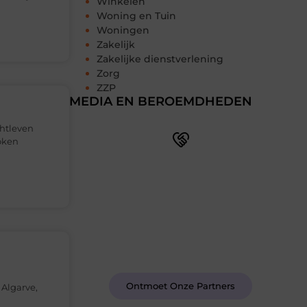
Winkelen
Woning en Tuin
Woningen
Zakelijk
Zakelijke dienstverlening
Zorg
ZZP
MEDIA EN BEROEMDHEDEN
chtleven
oken
Word deel van een actieve
blogcommunity
Bij ons krijg je meer dan alleen een
plek om te schrijven. Ontmoet andere
schrijvers, ontvang feedback, en laat je
inspireren door de verhalen van
anderen.
Ontmoet Onze Partners
 Algarve,