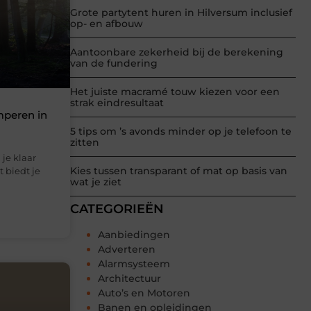
Grote partytent huren in Hilversum inclusief
op- en afbouw
Aantoonbare zekerheid bij de berekening
van de fundering
Het juiste macramé touw kiezen voor een
strak eindresultaat
mperen in
5 tips om ’s avonds minder op je telefoon te
zitten
je klaar
Kies tussen transparant of mat op basis van
 biedt je
wat je ziet
CATEGORIEËN
Aanbiedingen
Adverteren
Alarmsysteem
Architectuur
Auto’s en Motoren
Banen en opleidingen