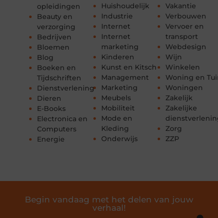
Huishoudelijk
Vakantie
opleidingen
Industrie
Verbouwen
Beauty en
Internet
Vervoer en
verzorging
Internet
transport
Bedrijven
marketing
Webdesign
Bloemen
Kinderen
Wijn
Blog
Kunst en Kitsch
Winkelen
Boeken en
Management
Woning en Tui
Tijdschriften
Marketing
Woningen
Dienstverlening
Meubels
Zakelijk
Dieren
Mobiliteit
Zakelijke
E-Books
Mode en
dienstverleni
Electronica en
Kleding
Zorg
Computers
Onderwijs
ZZP
Energie
Begin vandaag met het delen van jouw
verhaal!