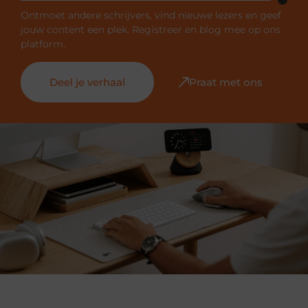
Ontmoet andere schrijvers, vind nieuwe lezers en geef
jouw content een plek. Registreer en blog mee op ons
platform.
Deel je verhaal
Praat met ons