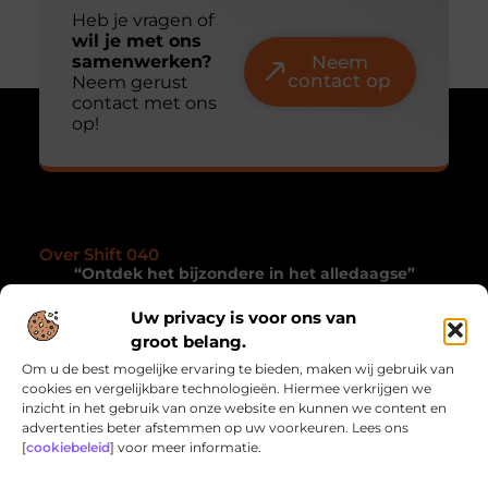
Heb je vragen of
wil je met ons
samenwerken?
Neem
contact op
Neem gerust
contact met ons
op!
Over Shift 040
“Ontdek het bijzondere in het alledaagse”
Shift040.nl nodigt je uit om met andere ogen te
Uw privacy is voor ons van
kijken. Een collectie blogs die je inspireren, verrassen
groot belang.
en de magie van het dagelijkse leven onthullen.
Om u de best mogelijke ervaring te bieden, maken wij gebruik van
cookies en vergelijkbare technologieën. Hiermee verkrijgen we
Onze informatie
inzicht in het gebruik van onze website en kunnen we content en
advertenties beter afstemmen op uw voorkeuren. Lees ons
Linkbuilding Kopen: Wat Jij Moet Weten om Jouw Website te Laten Groeien
Geld Online Verdienen: Hoe Jij Inkomensstromen Kunt Creëren via het Internet
[
cookiebeleid
] voor meer informatie.
Bericht categorie