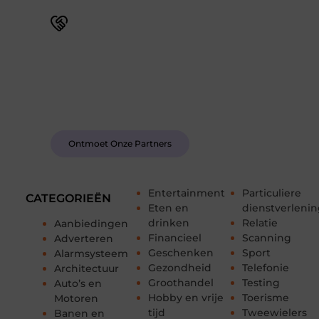
Word deel van een actieve blogcommunity
Bij ons krijg je meer dan alleen een plek om te
schrijven. Ontmoet andere schrijvers, ontvang
feedback, en laat je inspireren door de verhalen
van anderen.
Ontmoet Onze Partners
Entertainment
Particuliere
CATEGORIEËN
Eten en
dienstverleni
drinken
Relatie
Aanbiedingen
Financieel
Scanning
Adverteren
Geschenken
Sport
Alarmsysteem
Gezondheid
Telefonie
Architectuur
Groothandel
Testing
Auto’s en
Hobby en vrije
Toerisme
Motoren
tijd
Tweewielers
Banen en