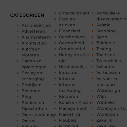
Entertainment
Particuliere
CATEGORIEËN
Eten en
dienstverleni
drinken
Relatie
Aanbiedingen
Financieel
Scanning
Adverteren
Geschenken
Sport
Alarmsysteem
Gezondheid
Telefonie
Architectuur
Groothandel
Testing
Auto’s en
Hobby en vrije
Toerisme
Motoren
tijd
Tweewielers
Banen en
Huishoudelijk
Vakantie
opleidingen
Industrie
Verbouwen
Beauty en
Internet
Vervoer en
verzorging
Internet
transport
Bedrijven
marketing
Webdesign
Bloemen
Kinderen
Wijn
Blog
Kunst en Kitsch
Winkelen
Boeken en
Management
Woning en Tui
Tijdschriften
Marketing
Woningen
Dienstverlening
Meubels
Zakelijk
Dieren
Mobiliteit
Zakelijke
E-Books