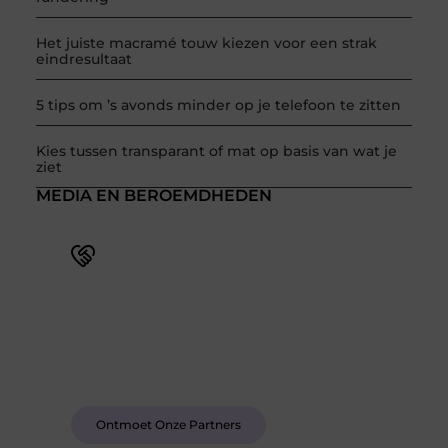
Het juiste macramé touw kiezen voor een strak
eindresultaat
5 tips om ’s avonds minder op je telefoon te zitten
Kies tussen transparant of mat op basis van wat je
ziet
MEDIA EN BEROEMDHEDEN
Word deel van een actieve blogcommunity
Bij ons krijg je meer dan alleen een plek om te
schrijven. Ontmoet andere schrijvers, ontvang
feedback, en laat je inspireren door de verhalen
van anderen.
Ontmoet Onze Partners