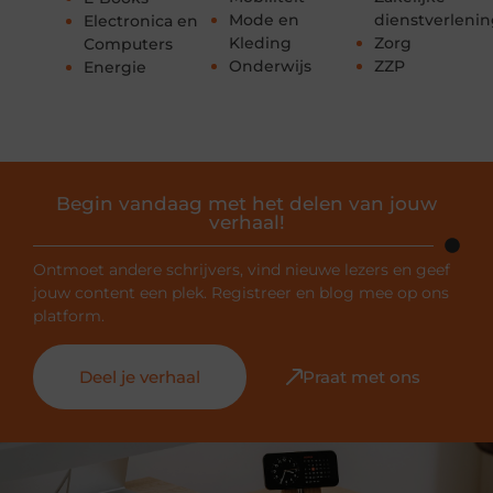
Mode en
dienstverleni
Electronica en
Kleding
Zorg
Computers
Onderwijs
ZZP
Energie
Begin vandaag met het delen van jouw
verhaal!
Ontmoet andere schrijvers, vind nieuwe lezers en geef
jouw content een plek. Registreer en blog mee op ons
platform.
Deel je verhaal
Praat met ons