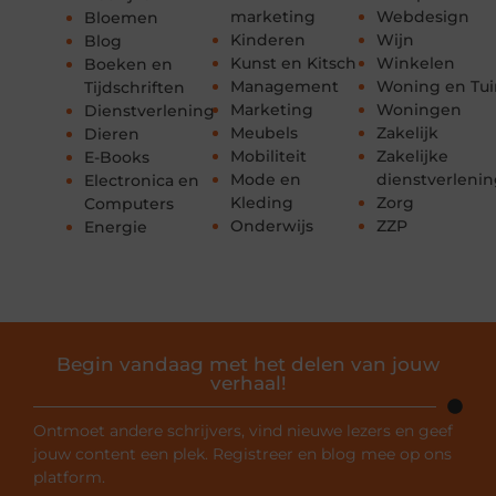
marketing
Webdesign
Bloemen
Kinderen
Wijn
Blog
Kunst en Kitsch
Winkelen
Boeken en
Management
Woning en Tui
Tijdschriften
Marketing
Woningen
Dienstverlening
Meubels
Zakelijk
Dieren
Mobiliteit
Zakelijke
E-Books
Mode en
dienstverleni
Electronica en
Kleding
Zorg
Computers
Onderwijs
ZZP
Energie
Begin vandaag met het delen van jouw
verhaal!
Ontmoet andere schrijvers, vind nieuwe lezers en geef
jouw content een plek. Registreer en blog mee op ons
platform.