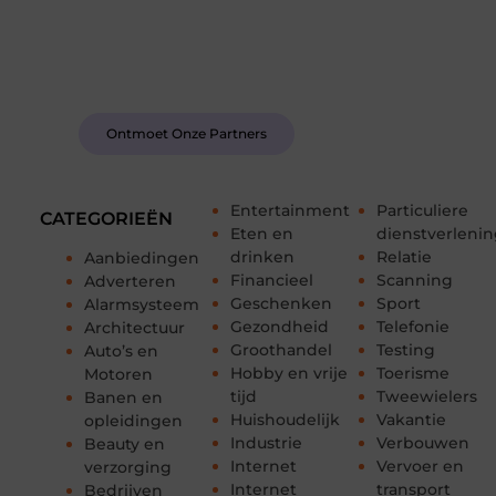
Bij ons krijg je meer dan alleen een plek om te
schrijven. Ontmoet andere schrijvers, ontvang
feedback, en laat je inspireren door de verhalen
van anderen.
Ontmoet Onze Partners
Entertainment
Particuliere
CATEGORIEËN
Eten en
dienstverleni
drinken
Relatie
Aanbiedingen
Financieel
Scanning
Adverteren
Geschenken
Sport
Alarmsysteem
Gezondheid
Telefonie
Architectuur
Groothandel
Testing
Auto’s en
Hobby en vrije
Toerisme
Motoren
tijd
Tweewielers
Banen en
Huishoudelijk
Vakantie
opleidingen
Industrie
Verbouwen
Beauty en
Internet
Vervoer en
verzorging
Internet
transport
Bedrijven