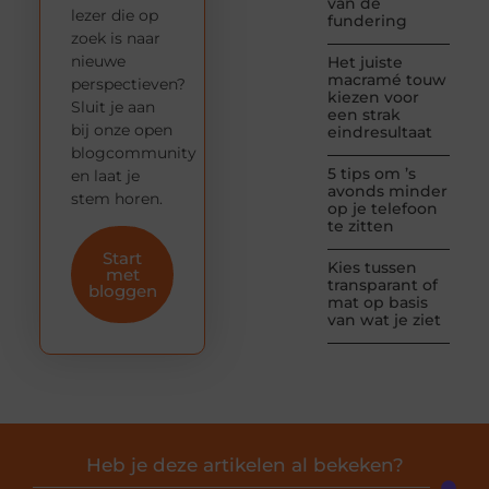
van de
lezer die op
fundering
zoek is naar
nieuwe
Het juiste
macramé touw
perspectieven?
kiezen voor
Sluit je aan
een strak
bij onze open
eindresultaat
blogcommunity
5 tips om ’s
en laat je
avonds minder
stem horen.
op je telefoon
te zitten
Start
Kies tussen
met
transparant of
bloggen
mat op basis
van wat je ziet
Heb je deze artikelen al bekeken?