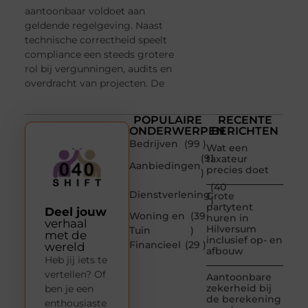
aantoonbaar voldoet aan
geldende regelgeving. Naast
technische correctheid speelt
compliance een steeds grotere
rol bij vergunningen, audits en
overdracht van projecten. De
POPULAIRE
RECENTE
ONDERWERPEN
BERICHTEN
Bedrijven
(99 )
Wat een
(91
taxateur
Aanbiedingen
precies doet
)
(40
Dienstverlening
Grote
)
partytent
Deel jouw
Woning en
(39
huren in
verhaal
Hilversum
Tuin
)
met de
inclusief op- en
Financieel
(29 )
wereld
afbouw
Heb jij iets te
vertellen? Of
Aantoonbare
zekerheid bij
ben je een
de berekening
enthousiaste