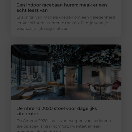
Een indoor racebaan huren: maak er een
echt feest van
Er zijn tal van mogelijkheden om een gelegenheid
leuker of interessanter te maken. Eentje waar je
waarschijnlijk nog niet aan
De Ahrend 2020 stoel voor dagelijks
zitcomfort
De Ahrend 2020 stoel is ontworpen voor iedereen
die op zoek is naar comfort, kwaliteit en een
moderne uitstraling op