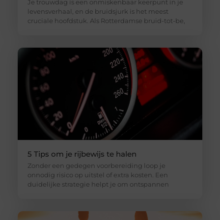
Je trouwdag is een onmiskenbaar keerpunt in je
levensverhaal, en de bruidsjurk is het meest
cruciale hoofdstuk. Als Rotterdamse bruid-tot-be,
5 Tips om je rijbewijs te halen
Zonder een gedegen voorbereiding loop je
onnodig risico op uitstel of extra kosten. Een
duidelijke strategie helpt je om ontspannen