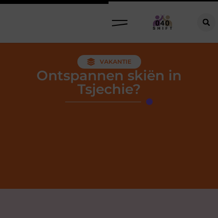
VAKANTIE
Ontspannen skiën in
Tsjechie?