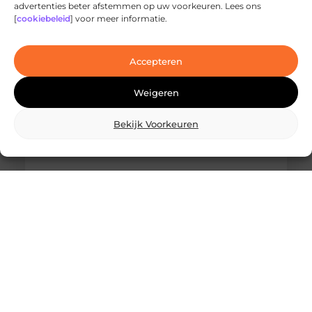
Ontdek de innovatieve behandelingen in
advertenties beter afstemmen op uw voorkeuren. Lees ons
jouw stad
[
cookiebeleid
] voor meer informatie.
Ben je op zoek naar geavanceerde
laserbehandelingen in Den Haag? Dan ben je hier
aan het juiste adres!
Accepteren
Weigeren
Bekijk Voorkeuren
Wat is skidbouw en waarom wordt het
steeds vaker toegepast?
Vraag je je af wat is skidbouw precies inhoudt? Dan
ben je zeker niet de enige. Skidbouw is een
slimme,