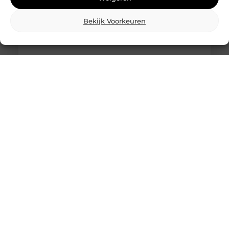
Bekijk Voorkeuren
Wat is skidbouw en waarom wordt het
steeds vaker toegepast?
Vraag je je af wat is skidbouw precies inhoudt? Dan
ben je zeker niet de enige. Skidbouw is een
slimme,