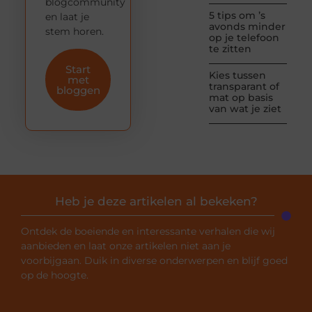
blogcommunity
5 tips om ’s
en laat je
avonds minder
stem horen.
op je telefoon
te zitten
Start
Kies tussen
met
transparant of
bloggen
mat op basis
van wat je ziet
Heb je deze artikelen al bekeken?
Ontdek de boeiende en interessante verhalen die wij
aanbieden en laat onze artikelen niet aan je
voorbijgaan. Duik in diverse onderwerpen en blijf goed
op de hoogte.