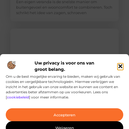
Een eigen veranda is de snelste manier om
buitengevoel en wooncomfort te combineren. Toch
schrikt het idee van zagen, schroeven
Uw privacy is voor ons van
groot belang.
Om u de best mogelijke ervaring te bieden, maken wij gebruik van
cookies en vergelijkbare technologieën. Hiermee verkrijgen we
inzicht in het gebruik van onze website en kunnen we content en
Ontdek de innovatieve behandelingen in
advertenties beter afstemmen op uw voorkeuren. Lees ons
jouw stad
[
cookiebeleid
] voor meer informatie.
Ben je op zoek naar geavanceerde
laserbehandelingen in Den Haag? Dan ben je hier
aan het juiste adres!
Accepteren
Weigeren