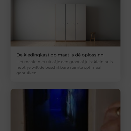
De kledingkast op maat is dé oplossing
Het maakt niet uit of je een groot of juist klein huis
hebt: je wilt de beschikbare ruimte optimaal
gebruiken