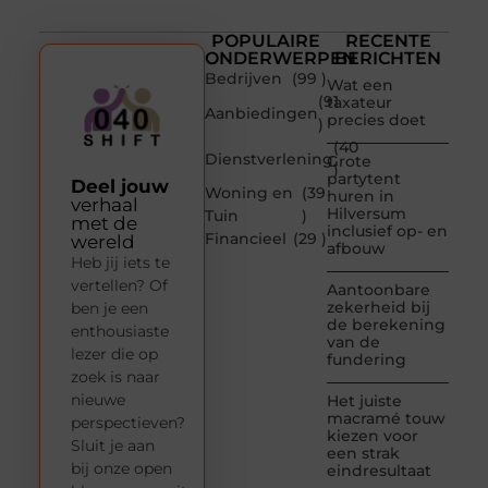
POPULAIRE
RECENTE
ONDERWERPEN
BERICHTEN
Bedrijven
(99 )
Wat een
(91
taxateur
Aanbiedingen
precies doet
)
(40
Dienstverlening
Grote
)
partytent
Deel jouw
Woning en
(39
huren in
verhaal
Hilversum
Tuin
)
met de
inclusief op- en
Financieel
(29 )
wereld
afbouw
Heb jij iets te
vertellen? Of
Aantoonbare
zekerheid bij
ben je een
de berekening
enthousiaste
van de
lezer die op
fundering
zoek is naar
nieuwe
Het juiste
macramé touw
perspectieven?
kiezen voor
Sluit je aan
een strak
bij onze open
eindresultaat