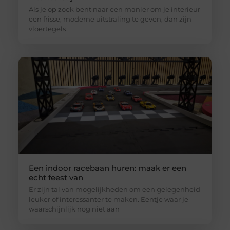
Als je op zoek bent naar een manier om je interieur
een frisse, moderne uitstraling te geven, dan zijn
vloertegels
Een indoor racebaan huren: maak er een
echt feest van
Er zijn tal van mogelijkheden om een gelegenheid
leuker of interessanter te maken. Eentje waar je
waarschijnlijk nog niet aan