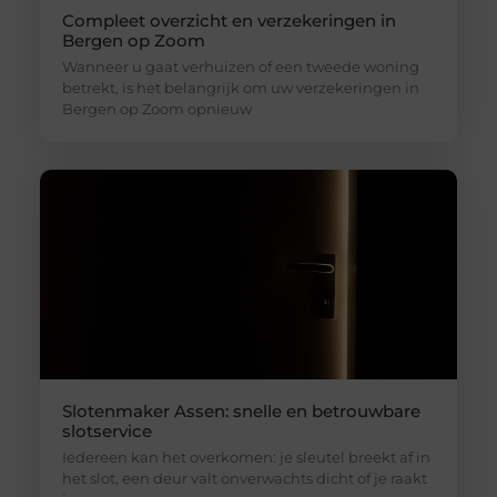
Compleet overzicht en verzekeringen in
Bergen op Zoom
Wanneer u gaat verhuizen of een tweede woning
betrekt, is het belangrijk om uw verzekeringen in
Bergen op Zoom opnieuw
Slotenmaker Assen: snelle en betrouwbare
slotservice
Iedereen kan het overkomen: je sleutel breekt af in
het slot, een deur valt onverwachts dicht of je raakt