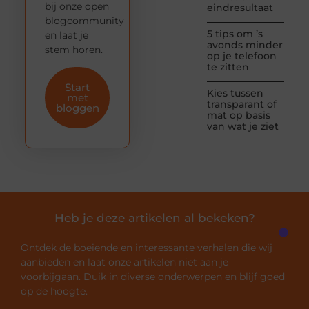
bij onze open
eindresultaat
blogcommunity
5 tips om ’s
en laat je
avonds minder
stem horen.
op je telefoon
te zitten
Start
Kies tussen
met
transparant of
bloggen
mat op basis
van wat je ziet
Heb je deze artikelen al bekeken?
Ontdek de boeiende en interessante verhalen die wij
aanbieden en laat onze artikelen niet aan je
voorbijgaan. Duik in diverse onderwerpen en blijf goed
op de hoogte.