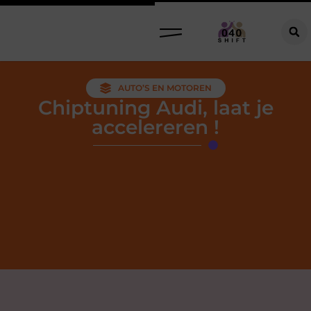
AUTO’S EN MOTOREN
Chiptuning Audi, laat je
accelereren !