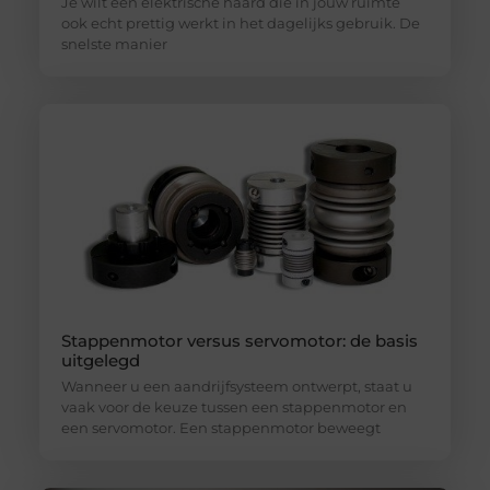
Je wilt een elektrische haard die in jouw ruimte
ook echt prettig werkt in het dagelijks gebruik. De
snelste manier
Stappenmotor versus servomotor: de basis
uitgelegd
Wanneer u een aandrijfsysteem ontwerpt, staat u
vaak voor de keuze tussen een stappenmotor en
een servomotor. Een stappenmotor beweegt