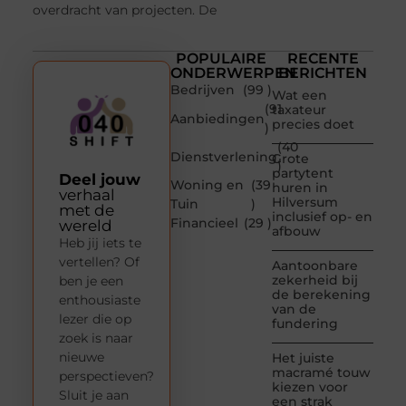
overdracht van projecten. De
POPULAIRE
RECENTE
ONDERWERPEN
BERICHTEN
Bedrijven
(99 )
Wat een
(91
taxateur
Aanbiedingen
precies doet
)
(40
Dienstverlening
Grote
)
partytent
Deel jouw
Woning en
(39
huren in
verhaal
Hilversum
Tuin
)
met de
inclusief op- en
Financieel
(29 )
wereld
afbouw
Heb jij iets te
vertellen? Of
Aantoonbare
zekerheid bij
ben je een
de berekening
enthousiaste
van de
lezer die op
fundering
zoek is naar
nieuwe
Het juiste
macramé touw
perspectieven?
kiezen voor
Sluit je aan
een strak