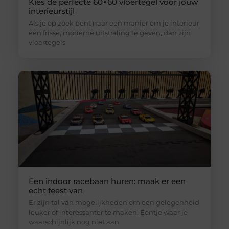
Kies de perfecte 60×60 vloertegel voor jouw
interieurstijl
Als je op zoek bent naar een manier om je interieur
een frisse, moderne uitstraling te geven, dan zijn
vloertegels
Een indoor racebaan huren: maak er een
echt feest van
Er zijn tal van mogelijkheden om een gelegenheid
leuker of interessanter te maken. Eentje waar je
waarschijnlijk nog niet aan