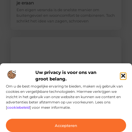
je eraan
Een eigen veranda is de snelste manier om
buitengevoel en wooncomfort te combineren. Toch
schrikt het idee van zagen, schroeven
Uw privacy is voor ons van
groot belang.
Om u de best mogelijke ervaring te bieden, maken wij gebruik van
cookies en vergelijkbare technologieën. Hiermee verkrijgen we
inzicht in het gebruik van onze website en kunnen we content en
Ontdek de innovatieve behandelingen in
advertenties beter afstemmen op uw voorkeuren. Lees ons
jouw stad
[
cookiebeleid
] voor meer informatie.
Ben je op zoek naar geavanceerde
laserbehandelingen in Den Haag? Dan ben je hier
aan het juiste adres!
Accepteren