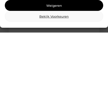
Weigeren
Bekijk Voorkeuren
Wat is skidbouw en waarom wordt het
steeds vaker toegepast?
Vraag je je af wat is skidbouw precies inhoudt? Dan
ben je zeker niet de enige. Skidbouw is een
slimme,