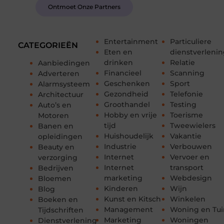
Ontmoet Onze Partners
Entertainment
Particuliere
CATEGORIEËN
Eten en
dienstverleni
drinken
Relatie
Aanbiedingen
Financieel
Scanning
Adverteren
Geschenken
Sport
Alarmsysteem
Gezondheid
Telefonie
Architectuur
Groothandel
Testing
Auto’s en
Hobby en vrije
Toerisme
Motoren
tijd
Tweewielers
Banen en
Huishoudelijk
Vakantie
opleidingen
Industrie
Verbouwen
Beauty en
Internet
Vervoer en
verzorging
Internet
transport
Bedrijven
marketing
Webdesign
Bloemen
Kinderen
Wijn
Blog
Kunst en Kitsch
Winkelen
Boeken en
Management
Woning en Tui
Tijdschriften
Marketing
Woningen
Dienstverlening