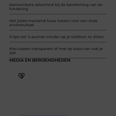
Aantoonbare zekerheid bij de berekening van de
fundering
Het juiste macramé touw kiezen voor een strak
eindresultaat
5 tips om ’s avonds minder op je telefoon te zitten
Kies tussen transparant of mat op basis van wat je
ziet
MEDIA EN BEROEMDHEDEN
Word deel van een actieve blogcommunity
Bij ons krijg je meer dan alleen een plek om te
schrijven. Ontmoet andere schrijvers, ontvang
feedback, en laat je inspireren door de verhalen
van anderen.