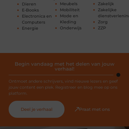
Meubels
Zakelijk
Dieren
Mobiliteit
Zakelijke
E-Books
Mode en
dienstverleni
Electronica en
Kleding
Zorg
Computers
Onderwijs
ZZP
Energie
Begin vandaag met het delen van jouw
verhaal!
Ontmoet andere schrijvers, vind nieuwe lezers en geef
jouw content een plek. Registreer en blog mee op ons
platform.
Deel je verhaal
Praat met ons