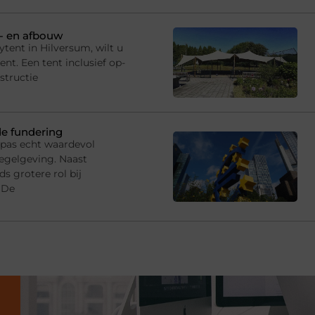
p- en afbouw
tent in Hilversum, wilt u
t. Een tent inclusief op-
structie
de fundering
 pas echt waardevol
egelgeving. Naast
s grotere rol bij
 De