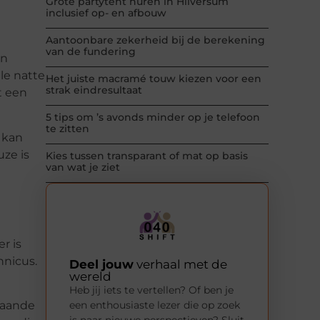
Grote partytent huren in Hilversum
inclusief op- en afbouw
Aantoonbare zekerheid bij de berekening
van de fundering
en
ele natte
Het juiste macramé touw kiezen voor een
strak eindresultaat
t een
5 tips om ’s avonds minder op je telefoon
te zitten
 kan
ze is
Kies tussen transparant of mat op basis
van wat je ziet
r is
hnicus.
Deel jouw
verhaal met de
wereld
Heb jij iets te vertellen? Of ben je
een enthousiaste lezer die op zoek
staande
is naar nieuwe perspectieven? Sluit