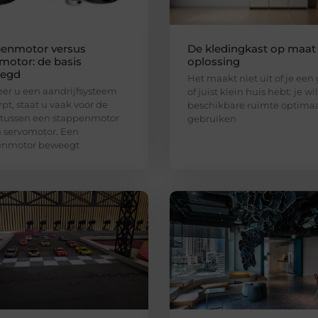
enmotor versus
De kledingkast op maat 
motor: de basis
oplossing
legd
Het maakt niet uit of je een
r u een aandrijfsysteem
of juist klein huis hebt: je wi
pt, staat u vaak voor de
beschikbare ruimte optima
 tussen een stappenmotor
gebruiken
 servomotor. Een
enmotor beweegt