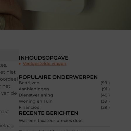
INHOUDSOPGAVE
Veelgestelde vragen
es.
et niet
POPULAIRE ONDERWERPEN
voordeel
Bedrijven
(99 )
r het
Aanbiedingen
(91 )
 van de
Dienstverlening
(40 )
Woning en Tuin
(39 )
Financieel
(29 )
aakt
RECENTE BERICHTEN
Wat een taxateur precies doet
ielaag