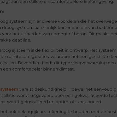
aagt aan een stillere en comfortabelere leefomgeving.
em
oog systeem zijn er diverse voordelen die het overweg
een droog systeem aanzienlijk korter dan die van tradition
s voor het uitharden van cement of beton. Dit maakt he
rakke deadline.
oog systeem is de flexibiliteit in ontwerp. Het systeem
de ruimteconfiguraties, waardoor het een geschikte keu
rojecten. Bovendien biedt dit type vloerverwarming een
in een comfortabeler binnenklimaat.
 systeem
vereist deskundigheid. Hoewel het eenvoudige
nstallatie wordt uitgevoerd door een gekwalificeerde tec
ect wordt geïnstalleerd en optimaal functioneert.
 is het ook belangrijk om rekening te houden met de be