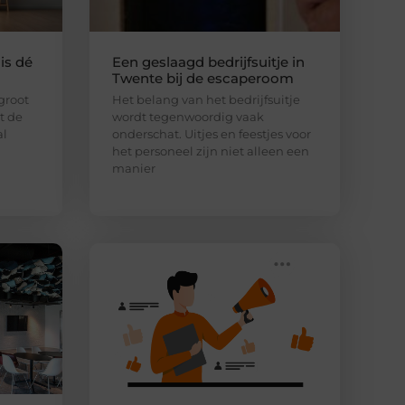
is dé
Een geslaagd bedrijfsuitje in
Twente bij de escaperoom
 groot
Het belang van het bedrijfsuitje
lt de
wordt tegenwoordig vaak
al
onderschat. Uitjes en feestjes voor
het personeel zijn niet alleen een
manier