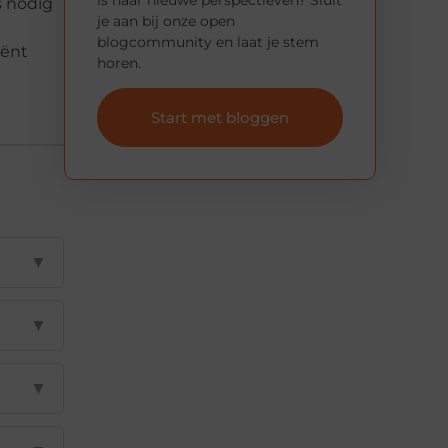
s nodig
je aan bij onze open
blogcommunity en laat je stem
iënt
horen.
Start met bloggen
▼
▼
▼