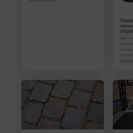
snelste manier
Stapp
servo
uitge
Wannee
ontwer
keuze
en een
stapp