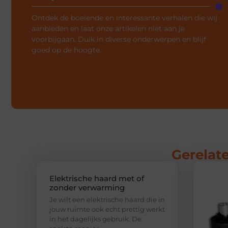
Ontdek de boeiende en interessante verhalen die wij
aanbieden en laat onze artikelen niet aan je
voorbijgaan. Duik in diverse onderwerpen en blijf
goed op de hoogte.
Gerelate
Elektrische haard met of
zonder verwarming
Je wilt een elektrische haard die in
jouw ruimte ook echt prettig werkt
in het dagelijks gebruik. De