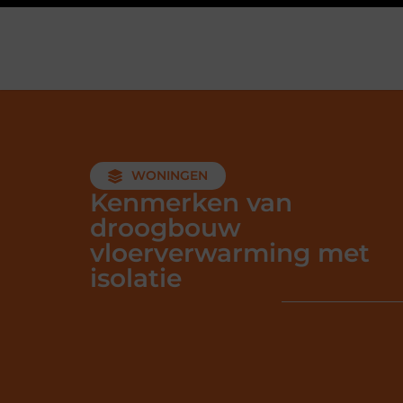
WONINGEN
Kenmerken van
droogbouw
vloerverwarming met
isolatie