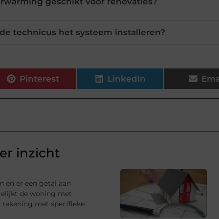
rwarming geschikt voor renovaties?
de technicus het systeem installeren?
Pinterest
LinkedIn
Ema
r inzicht
n en er een getal aan
gelijkt de woning met
 rekening met specifieke