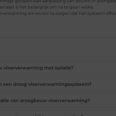
 sommige gevallen kan aanpassing van deuren of drempel
rnaast is het belangrijk om na te gaan welke
rverwarming om ervoor te zorgen dat het systeem effic
 vloerverwarming met isolatie?
an een droog vloerverwarmingssysteem?
llatie van droogbouw vloerverwarming?