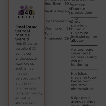
Bedrijven
(99 )
Wat een
(91
taxateur
Aanbiedingen
precies doet
)
(40
Dienstverlening
Grote
)
partytent
Deel jouw
Woning en
(39
huren in
verhaal
Hilversum
Tuin
)
met de
inclusief op- en
Financieel
(29 )
wereld
afbouw
Heb jij iets te
vertellen? Of
Aantoonbare
zekerheid bij
ben je een
de berekening
enthousiaste
van de
lezer die op
fundering
zoek is naar
nieuwe
Het juiste
macramé touw
perspectieven?
kiezen voor
Sluit je aan
een strak
bij onze open
eindresultaat
blogcommunity
5 tips om ’s
en laat je
avonds minder
stem horen.
op je telefoon