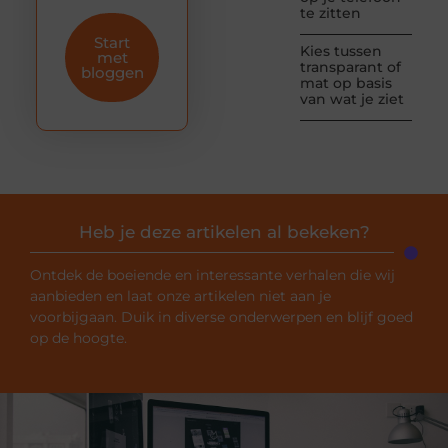
te zitten
Start
Kies tussen
met
transparant of
bloggen
mat op basis
van wat je ziet
Heb je deze artikelen al bekeken?
Ontdek de boeiende en interessante verhalen die wij
aanbieden en laat onze artikelen niet aan je
voorbijgaan. Duik in diverse onderwerpen en blijf goed
op de hoogte.