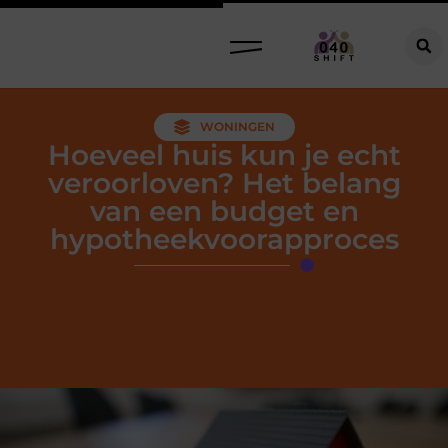
WONINGEN
Hoeveel huis kun je echt
veroorloven? Het belang
van een budget en
hypotheekvoorapproces