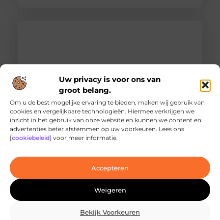
Uw privacy is voor ons van
groot belang.
Om u de best mogelijke ervaring te bieden, maken wij gebruik van
cookies en vergelijkbare technologieën. Hiermee verkrijgen we
inzicht in het gebruik van onze website en kunnen we content en
Ontdek de innovatieve behandelingen in
advertenties beter afstemmen op uw voorkeuren. Lees ons
jouw stad
[
cookiebeleid
] voor meer informatie.
Ben je op zoek naar geavanceerde
laserbehandelingen in Den Haag? Dan ben je hier
aan het juiste adres!
Accepteren
Weigeren
Bekijk Voorkeuren