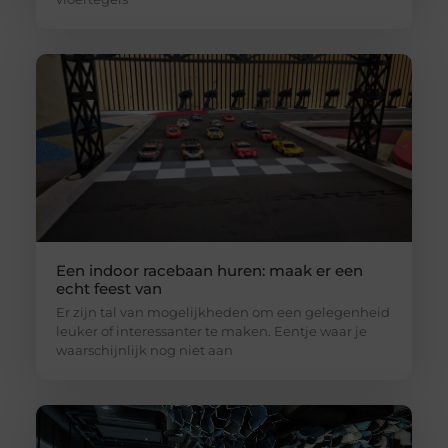
Een indoor racebaan huren: maak er een
echt feest van
Er zijn tal van mogelijkheden om een gelegenheid
leuker of interessanter te maken. Eentje waar je
waarschijnlijk nog niet aan