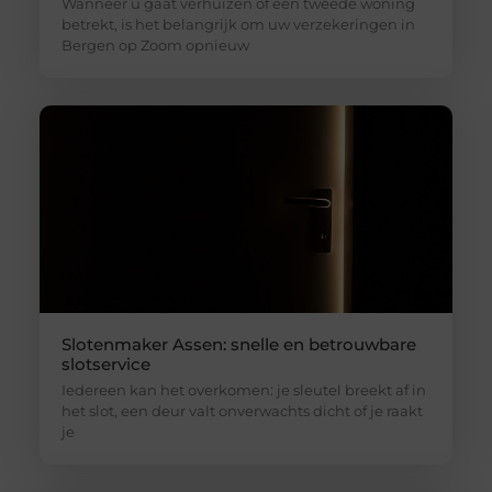
Wanneer u gaat verhuizen of een tweede woning
betrekt, is het belangrijk om uw verzekeringen in
Bergen op Zoom opnieuw
Slotenmaker Assen: snelle en betrouwbare
slotservice
Iedereen kan het overkomen: je sleutel breekt af in
het slot, een deur valt onverwachts dicht of je raakt
je