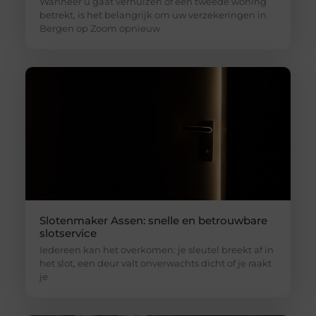
Wanneer u gaat verhuizen of een tweede woning
betrekt, is het belangrijk om uw verzekeringen in
Bergen op Zoom opnieuw
Slotenmaker Assen: snelle en betrouwbare
slotservice
Iedereen kan het overkomen: je sleutel breekt af in
het slot, een deur valt onverwachts dicht of je raakt
je