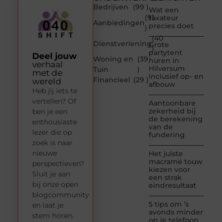
Bedrijven
(99 )
Wat een
(91
taxateur
Aanbiedingen
precies doet
)
(40
Dienstverlening
Grote
)
partytent
Deel jouw
Woning en
(39
huren in
verhaal
Hilversum
Tuin
)
met de
inclusief op- en
Financieel
(29 )
wereld
afbouw
Heb jij iets te
vertellen? Of
Aantoonbare
zekerheid bij
ben je een
de berekening
enthousiaste
van de
lezer die op
fundering
zoek is naar
nieuwe
Het juiste
macramé touw
perspectieven?
kiezen voor
Sluit je aan
een strak
bij onze open
eindresultaat
blogcommunity
5 tips om ’s
en laat je
avonds minder
stem horen.
op je telefoon