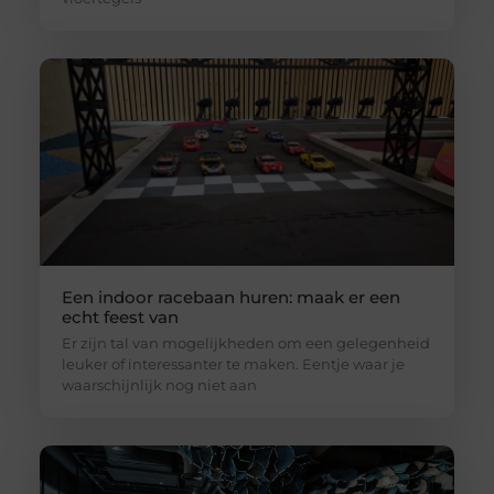
Een indoor racebaan huren: maak er een
echt feest van
Er zijn tal van mogelijkheden om een gelegenheid
leuker of interessanter te maken. Eentje waar je
waarschijnlijk nog niet aan