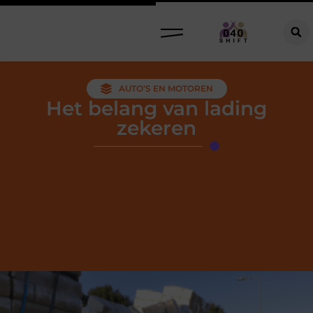
AUTO’S EN MOTOREN
Het belang van lading
zekeren