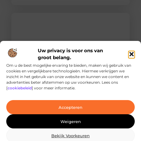
Uw privacy is voor ons van
groot belang.
Om u de best mogelijke ervaring te bieden, maken wij gebruik van
cookies en vergelijkbare technologieën. Hiermee verkrijgen we
inzicht in het gebruik van onze website en kunnen we content en
Ontdek de innovatieve behandelingen in
advertenties beter afstemmen op uw voorkeuren. Lees ons
jouw stad
[
cookiebeleid
] voor meer informatie.
Ben je op zoek naar geavanceerde
laserbehandelingen in Den Haag? Dan ben je hier
aan het juiste adres!
Accepteren
Weigeren
Bekijk Voorkeuren