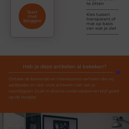
te zitten
Start
Kies tussen
met
transparant of
bloggen
mat op basis
van wat je ziet
Heb je deze artikelen al bekeken?
Ontdek de boeiende en interessante verhalen die wij
aanbieden en laat onze artikelen niet aan je
voorbijgaan. Duik in diverse onderwerpen en blijf goed
op de hoogte.