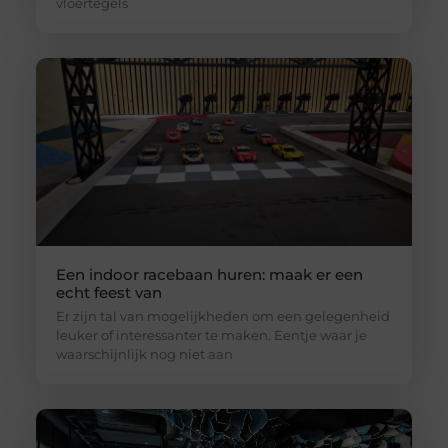
vloertegels
Een indoor racebaan huren: maak er een
echt feest van
Er zijn tal van mogelijkheden om een gelegenheid
leuker of interessanter te maken. Eentje waar je
waarschijnlijk nog niet aan