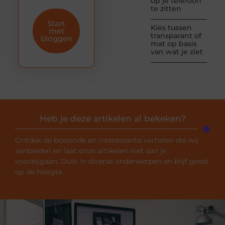
op je telefoon
te zitten
Start
Kies tussen
met
transparant of
bloggen
mat op basis
van wat je ziet
Heb je deze artikelen al bekeken?
Ontdek de boeiende en interessante verhalen die wij
aanbieden en laat onze artikelen niet aan je
voorbijgaan. Duik in diverse onderwerpen en blijf goed
op de hoogte.