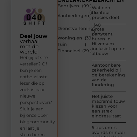
ONDERWERPEN
BERICHTEN
Bedrijven
(99 )
Wat een
(91
taxateur
Aanbiedingen
precies doet
)
(40
Dienstverlening
Grote
)
partytent
Deel jouw
Woning en
(39
huren in
verhaal
Hilversum
Tuin
)
met de
inclusief op- en
Financieel
(29 )
wereld
afbouw
Heb jij iets te
vertellen? Of
Aantoonbare
zekerheid bij
ben je een
de berekening
enthousiaste
van de
lezer die op
fundering
zoek is naar
nieuwe
Het juiste
macramé touw
perspectieven?
kiezen voor
Sluit je aan
een strak
bij onze open
eindresultaat
blogcommunity
5 tips om ’s
en laat je
avonds minder
stem horen.