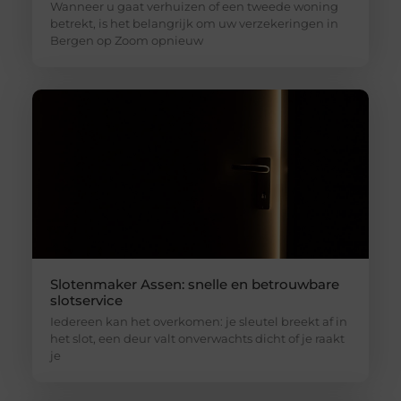
Wanneer u gaat verhuizen of een tweede woning
betrekt, is het belangrijk om uw verzekeringen in
Bergen op Zoom opnieuw
Slotenmaker Assen: snelle en betrouwbare
slotservice
Iedereen kan het overkomen: je sleutel breekt af in
het slot, een deur valt onverwachts dicht of je raakt
je