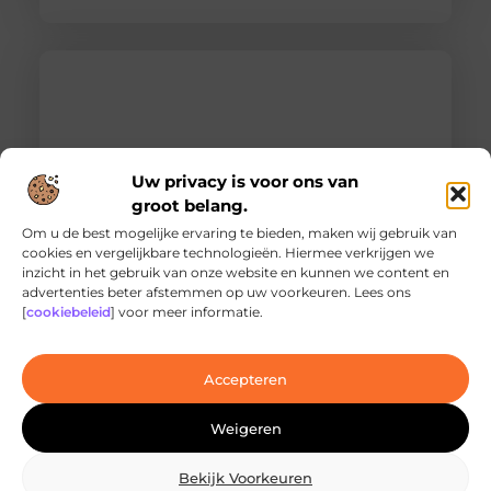
Uw privacy is voor ons van
groot belang.
Om u de best mogelijke ervaring te bieden, maken wij gebruik van
cookies en vergelijkbare technologieën. Hiermee verkrijgen we
inzicht in het gebruik van onze website en kunnen we content en
Ontdek de innovatieve behandelingen in
advertenties beter afstemmen op uw voorkeuren. Lees ons
jouw stad
[
cookiebeleid
] voor meer informatie.
Ben je op zoek naar geavanceerde
laserbehandelingen in Den Haag? Dan ben je hier
aan het juiste adres!
Accepteren
Weigeren
Bekijk Voorkeuren