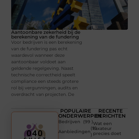
Aantoonbare zekerheid bij de
berekening van de fundering
Voor bedrijven is een berekening
van de fundering pas echt
waardevol wanneer deze
aantoonbaar voldoet aan
geldende regelgeving. Naast
technische correctheid speelt
compliance een steeds grotere
rol bij vergunningen, audits en
overdracht van projecten. De
POPULAIRE
RECENTE
ONDERWERPEN
BERICHTEN
Bedrijven
(99 )
Wat een
(91
taxateur
Aanbiedingen
precies doet
)