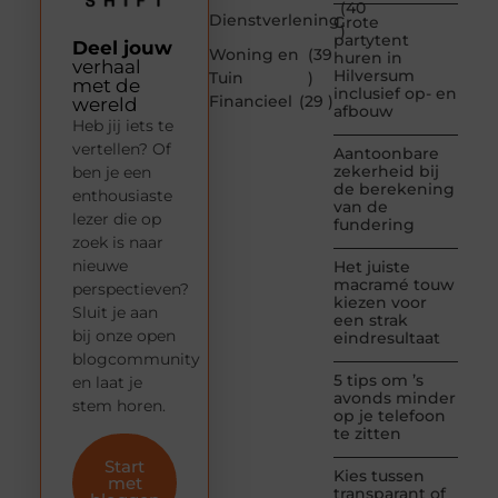
(40
Dienstverlening
Grote
)
partytent
Deel jouw
Woning en
(39
huren in
verhaal
Hilversum
Tuin
)
met de
inclusief op- en
Financieel
(29 )
wereld
afbouw
Heb jij iets te
vertellen? Of
Aantoonbare
zekerheid bij
ben je een
de berekening
enthousiaste
van de
lezer die op
fundering
zoek is naar
nieuwe
Het juiste
macramé touw
perspectieven?
kiezen voor
Sluit je aan
een strak
bij onze open
eindresultaat
blogcommunity
5 tips om ’s
en laat je
avonds minder
stem horen.
op je telefoon
te zitten
Start
Kies tussen
met
transparant of