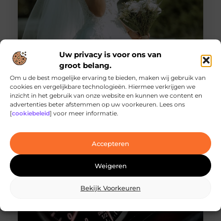
Uw privacy is voor ons van
groot belang.
De Grote Gids voor het Vinden van Je
Om u de best mogelijke ervaring te bieden, maken wij gebruik van
Perfecte Bruidsmode in Rotterdam
cookies en vergelijkbare technologieën. Hiermee verkrijgen we
Je trouwdag is een onmiskenbaar keerpunt in je
inzicht in het gebruik van onze website en kunnen we content en
levensverhaal, en de bruidsjurk is het meest
advertenties beter afstemmen op uw voorkeuren. Lees ons
cruciale hoofdstuk. Als Rotterdamse bruid-tot-be,
[
cookiebeleid
] voor meer informatie.
Accepteren
Weigeren
Bekijk Voorkeuren