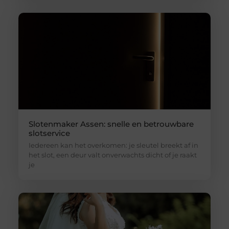
Slotenmaker Assen: snelle en betrouwbare
slotservice
Iedereen kan het overkomen: je sleutel breekt af in
het slot, een deur valt onverwachts dicht of je raakt
je