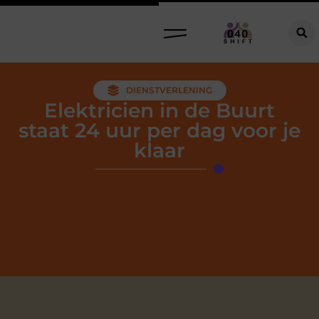
DIENSTVERLENING
Elektricien in de Buurt
staat 24 uur per dag voor je
klaar