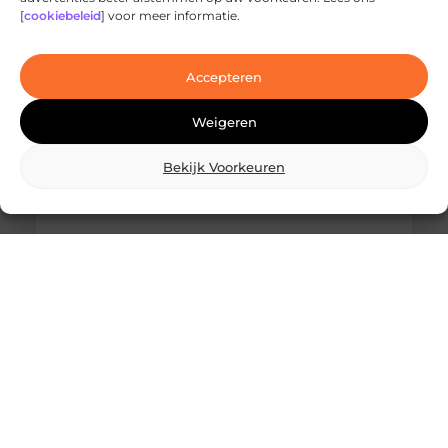
jouw stad
[
cookiebeleid
] voor meer informatie.
Ben je op zoek naar geavanceerde
laserbehandelingen in Den Haag? Dan ben je hier
aan het juiste adres!
Accepteren
Weigeren
Bekijk Voorkeuren
Wat is skidbouw en waarom wordt het
steeds vaker toegepast?
Vraag je je af wat is skidbouw precies inhoudt? Dan
ben je zeker niet de enige. Skidbouw is een
slimme,