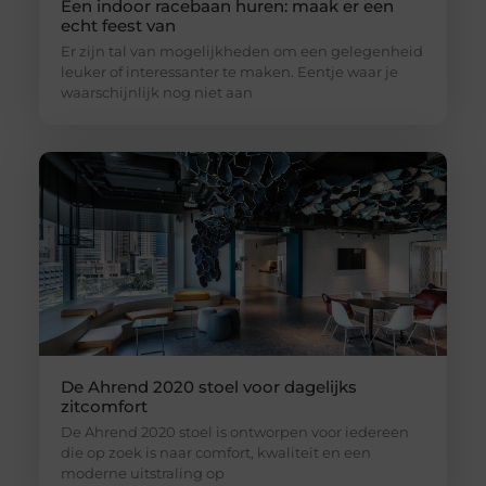
Een indoor racebaan huren: maak er een
echt feest van
Er zijn tal van mogelijkheden om een gelegenheid
leuker of interessanter te maken. Eentje waar je
waarschijnlijk nog niet aan
De Ahrend 2020 stoel voor dagelijks
zitcomfort
De Ahrend 2020 stoel is ontworpen voor iedereen
die op zoek is naar comfort, kwaliteit en een
moderne uitstraling op