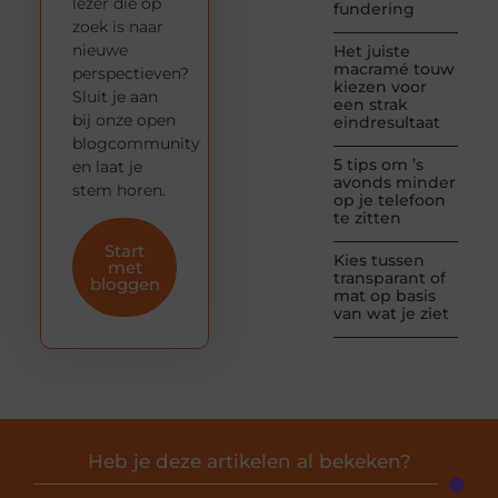
lezer die op
fundering
zoek is naar
nieuwe
Het juiste
macramé touw
perspectieven?
kiezen voor
Sluit je aan
een strak
bij onze open
eindresultaat
blogcommunity
5 tips om ’s
en laat je
avonds minder
stem horen.
op je telefoon
te zitten
Start
Kies tussen
met
transparant of
bloggen
mat op basis
van wat je ziet
Heb je deze artikelen al bekeken?