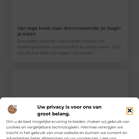
Van lege hoek naar droomveranda: zo begin
je eraan
Een eigen veranda is de snelste manier om
buitengevoel en wooncomfort te combineren. Toch
schrikt het idee van zagen, schroeven
Uw privacy is voor ons van
groot belang.
Om u de best mogelijke ervaring te bieden, maken wij gebruik van
cookies en vergelijkbare technologieën. Hiermee verkrijgen we
inzicht in het gebruik van onze website en kunnen we content en
Ontdek de innovatieve behandelingen in
advertenties beter afstemmen op uw voorkeuren. Lees ons