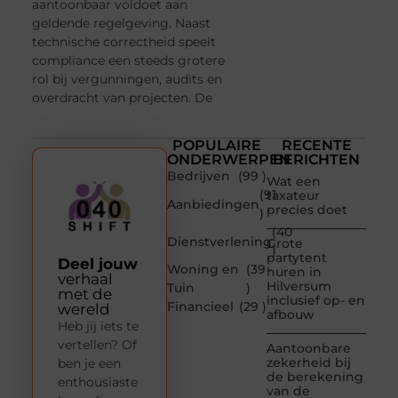
aantoonbaar voldoet aan
geldende regelgeving. Naast
technische correctheid speelt
compliance een steeds grotere
rol bij vergunningen, audits en
overdracht van projecten. De
POPULAIRE
RECENTE
ONDERWERPEN
BERICHTEN
Bedrijven
(99 )
Wat een
(91
taxateur
Aanbiedingen
precies doet
)
(40
Dienstverlening
Grote
)
partytent
Deel jouw
Woning en
(39
huren in
verhaal
Hilversum
Tuin
)
met de
inclusief op- en
Financieel
(29 )
wereld
afbouw
Heb jij iets te
vertellen? Of
Aantoonbare
zekerheid bij
ben je een
de berekening
enthousiaste
van de