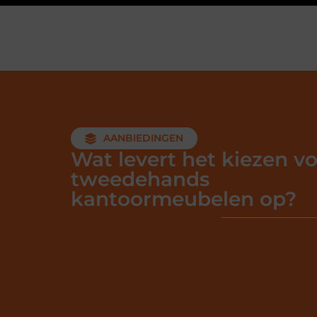
AANBIEDINGEN
Wat levert het kiezen v
tweedehands
kantoormeubelen op?