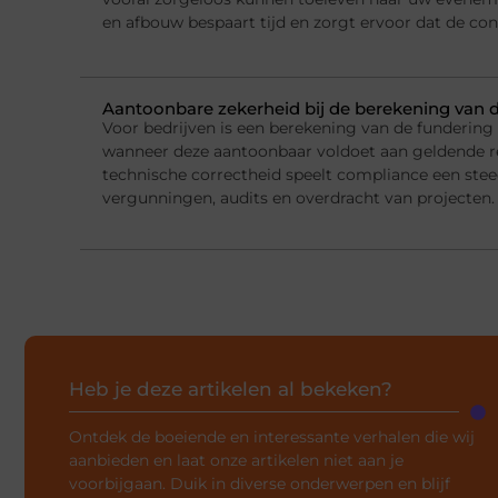
en afbouw bespaart tijd en zorgt ervoor dat de con
Aantoonbare zekerheid bij de berekening van 
Voor bedrijven is een berekening van de fundering
wanneer deze aantoonbaar voldoet aan geldende r
technische correctheid speelt compliance een steed
vergunningen, audits en overdracht van projecten.
Heb je deze artikelen al bekeken?
Ontdek de boeiende en interessante verhalen die wij
aanbieden en laat onze artikelen niet aan je
voorbijgaan. Duik in diverse onderwerpen en blijf