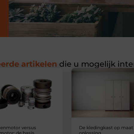
erde artikelen
die u mogelijk int
enmotor versus
De kledingkast op maat 
motor: de basis
oplossing