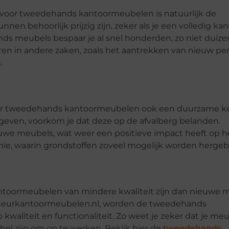
 voor tweedehands kantoormeubelen is natuurlijk de
 behoorlijk prijzig zijn, zeker als je een volledig kan
nds meubels bespaar je al snel honderden, zo niet duiz
eren in andere zaken, zoals het aantrekken van nieuw pe
.
 voor tweedehands kantoormeubelen ook een duurzame k
even, voorkom je dat deze op de afvalberg belanden.
uwe meubels, wat weer een positieve impact heeft op h
nomie, waarin grondstoffen zoveel mogelijk worden hergeb
antoormeubelen van mindere kwaliteit zijn dan nieuwe 
scheurkantoormeubelen.nl, worden de tweedehands
waliteit en functionaliteit. Zo weet je zeker dat je me
el zijn om op te werken. Bekijk hier de
tweedehands