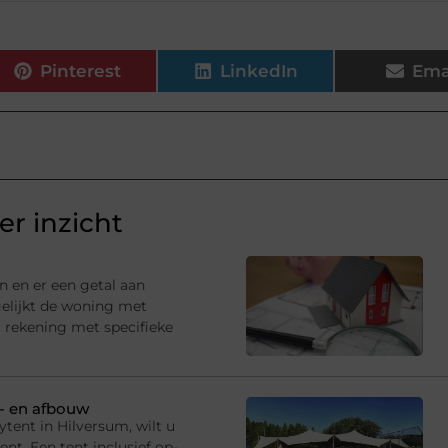
Pinterest
LinkedIn
Ema
r inzicht
n en er een getal aan
gelijkt de woning met
 rekening met specifieke
p- en afbouw
tent in Hilversum, wilt u
t. Een tent inclusief op-