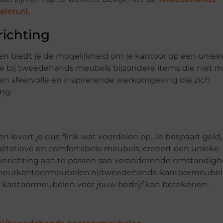
len.nl
.
richting
 biedt je de mogelijkheid om je kantoor op een uniek
d je bij tweedehands meubels bijzondere items die niet m
 een sfeervolle en inspirerende werkomgeving die zich
ng.
evert je dus flink wat voordelen op. Je bespaart geld,
litatieve en comfortabele meubels, creëert een unieke
toorinrichting aan te passen aan veranderende omstandig
scheurkantoormeubelen.nl/tweedehands-kantoormeubel
 kantoormeubelen voor jouw bedrijf kan betekenen.