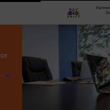
Partner
O
oor