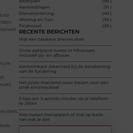
Bedrijven
(99 )
Aanbiedingen
(91 )
Dienstverlening
(40 )
toor
Woning en Tuin
(39 )
enden
Financieel
(29 )
rsoneel
RECENTE BERICHTEN
Wat een taxateur precies doet
Grote partytent huren in Hilversum
inclusief op- en afbouw
euze.
Aantoonbare zekerheid bij de berekening
van de fundering
et
Het juiste macramé touw kiezen voor een
ruikt.
strak eindresultaat
5 tips om ’s avonds minder op je telefoon
te zitten
meubels.
Kies tussen transparant of mat op basis
van wat je ziet
ubels