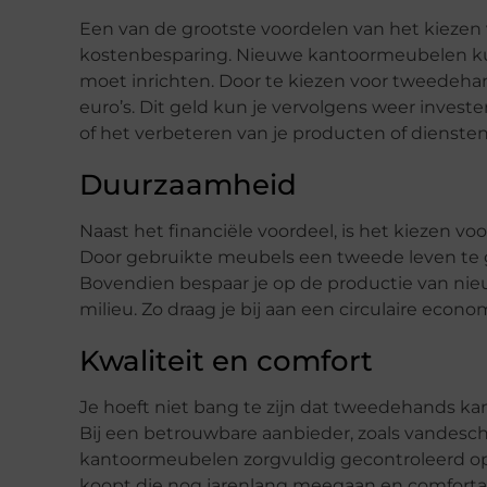
Een van de grootste voordelen van het kiezen
kostenbesparing. Nieuwe kantoormeubelen kunnen
moet inrichten. Door te kiezen voor tweedeha
euro’s. Dit geld kun je vervolgens weer invest
of het verbeteren van je producten of diensten
Duurzaamheid
Naast het financiële voordeel, is het kiezen
Door gebruikte meubels een tweede leven te g
Bovendien bespaar je op de productie van nie
milieu. Zo draag je bij aan een circulaire eco
Kwaliteit en comfort
Je hoeft niet bang te zijn dat tweedehands k
Bij een betrouwbare aanbieder, zoals vande
kantoormeubelen zorgvuldig gecontroleerd op k
koopt die nog jarenlang meegaan en comfortab