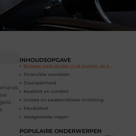
INHOUDSOPGAVE
Bespaar geld zonder in te leveren op kwaliteit
Financiële voordelen
Duurzaamheid
edehands
Kwaliteit en comfort
aar
Unieke en karakteristieke inrichting
geld,
Flexibiliteit
s
Veelgestelde vragen
POPULAIRE ONDERWERPEN