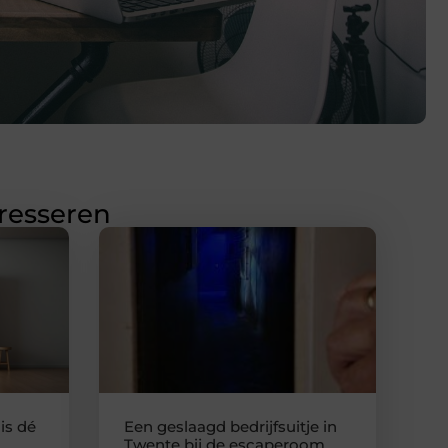
eresseren
is dé
Een geslaagd bedrijfsuitje in
Twente bij de escaperoom