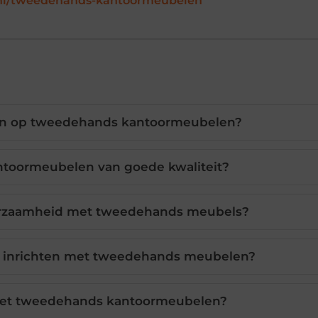
nl/tweedehands-kantoormeubelen
en op tweedehands kantoormeubelen?
ntoormeubelen van goede kwaliteit?
uurzaamheid met tweedehands meubels?
ek inrichten met tweedehands meubelen?
 met tweedehands kantoormeubelen?