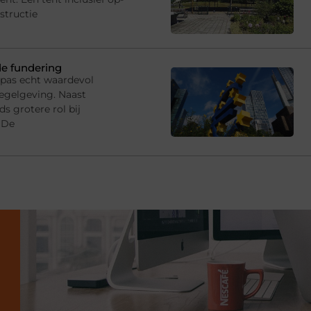
structie
de fundering
 pas echt waardevol
egelgeving. Naast
s grotere rol bij
 De