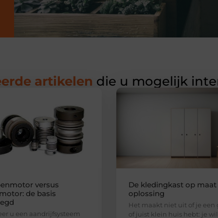
erde artikelen
die u mogelijk int
enmotor versus
De kledingkast op maat 
motor: de basis
oplossing
legd
Het maakt niet uit of je een
r u een aandrijfsysteem
of juist klein huis hebt: je wi