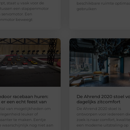
pt, staat u vaak voor de
beschikbare ruimte optima
 tussen een stappenmotor
gebruiken
 servomotor. Een
enmotor beweegt
ndoor racebaan huren:
De Ahrend 2020 stoel v
er een echt feest van
dagelijks zitcomfort
n tal van mogelijkheden om
De Ahrend 2020 stoel is
legenheid leuker of
ontworpen voor iedereen di
ssanter te maken. Eentje
zoek is naar comfort, kwalite
e waarschijnlijk nog niet aan
een moderne uitstraling op