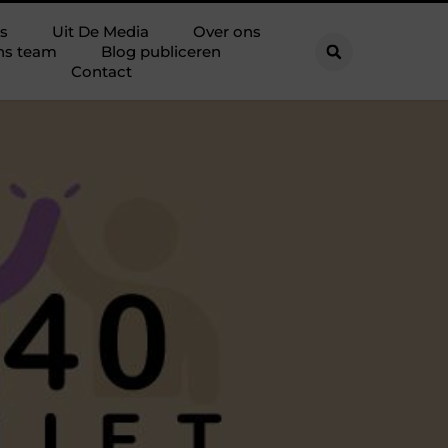
s
Uit De Media
Over ons
ns team
Blog publiceren
Contact