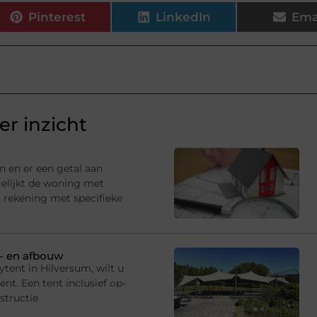
Pinterest
LinkedIn
Ema
r inzicht
n en er een getal aan
gelijkt de woning met
 rekening met specifieke
p- en afbouw
tent in Hilversum, wilt u
t. Een tent inclusief op-
structie