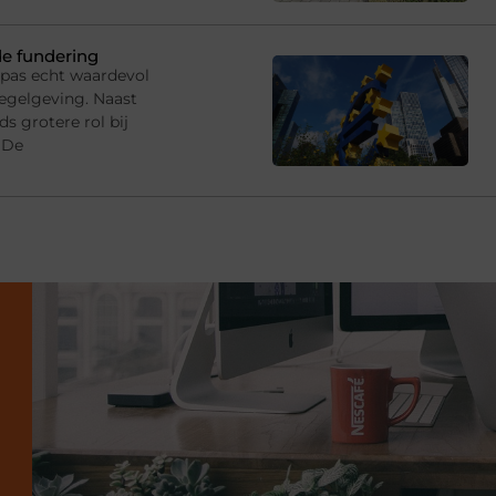
de fundering
 pas echt waardevol
egelgeving. Naast
s grotere rol bij
 De