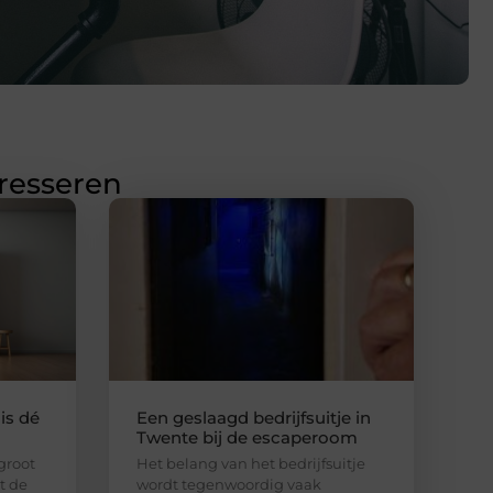
eresseren
is dé
Een geslaagd bedrijfsuitje in
Twente bij de escaperoom
 groot
Het belang van het bedrijfsuitje
lt de
wordt tegenwoordig vaak