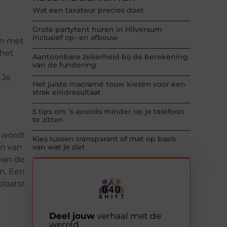
Wat een taxateur precies doet
Grote partytent huren in Hilversum
inclusief op- en afbouw
an met
 het
Aantoonbare zekerheid bij de berekening
van de fundering
 Je
Het juiste macramé touw kiezen voor een
strak eindresultaat
5 tips om ’s avonds minder op je telefoon
te zitten
e wordt
Kies tussen transparant of mat op basis
n van
van wat je ziet
van de
n. Een
plaatst
Deel jouw
verhaal met de
wereld