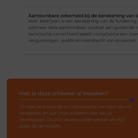
Aantoonbare zekerheid bij de berekening van 
Voor bedrijven is een berekening van de fundering
wanneer deze aantoonbaar voldoet aan geldende r
technische correctheid speelt compliance een steed
vergunningen, audits en overdracht van projecten.
Heb je deze artikelen al bekeken?
Ontdek de boeiende en interessante verhalen die wij
aanbieden en laat onze artikelen niet aan je
voorbijgaan. Duik in diverse onderwerpen en blijf
goed op de hoogte.