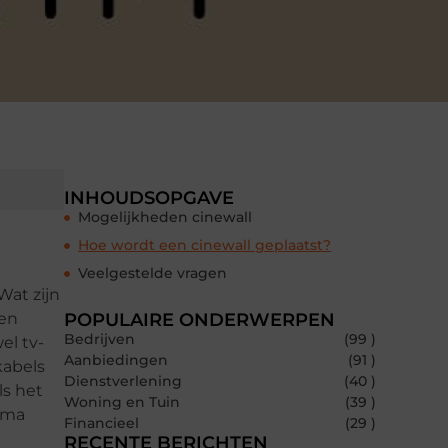
INHOUDSOPGAVE
Mogelijkheden cinewall
Hoe wordt een cinewall geplaatst?
Veelgestelde vragen
Wat zijn
een
POPULAIRE ONDERWERPEN
Bedrijven
(99 )
el tv-
Aanbiedingen
(91 )
kabels
Dienstverlening
(40 )
ls het
Woning en Tuin
(39 )
nema
Financieel
(29 )
RECENTE BERICHTEN