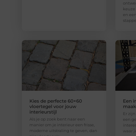
ontwer
keuze
en een
stapp
Kies de perfecte 60×60
Een i
vloertegel voor jouw
maak 
interieurstijl
Er zij
Als je op zoek bent naar een
een ge
manier om je interieur een frisse,
intere
moderne uitstraling te geven, dan
waar j