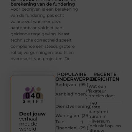
berekening van de fundering
Voor bedrijven is een berekening
van de fundering pas echt
waardevol wanneer deze
aantoonbaar voldoet aan
geldende regelgeving. Naast
technische correctheid speelt
compliance een steeds grotere
rol bij vergunningen, audits en
overdracht van projecten. De
POPULAIRE
RECENTE
ONDERWERPEN
BERICHTEN
Bedrijven
(99 )
Wat een
(91
taxateur
Aanbiedingen
precies doet
)
(40
Dienstverlening
Grote
)
partytent
Deel jouw
Woning en
(39
huren in
verhaal
Hilversum
Tuin
)
met de
inclusief op- en
Financieel
(29 )
wereld
afbouw