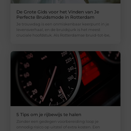
De Grote Gids voor het Vinden van Je
Perfecte Bruidsmode in Rotterdam
Je trouwdag is een onmiskenbaar keerpunt in je
levensverhaal, en de bruidsjurk is het meest
cruciale hoofdstuk. Als Rotterdamse bruid-tot-be,
5 Tips om je rijbewijs te halen
Zonder een gedegen voorbereiding loop je
onnodig risico op uitstel of extra kosten. Een