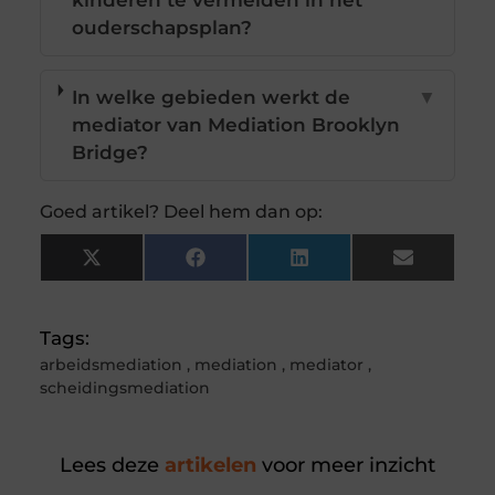
kinderen te vermelden in het
ouderschapsplan?
In welke gebieden werkt de
▼
mediator van Mediation Brooklyn
Bridge?
Goed artikel? Deel hem dan op:
X
Facebook
LinkedIn
Email
(Twitter)
Tags:
arbeidsmediation
,
mediation
,
mediator
,
scheidingsmediation
Lees deze
artikelen
voor meer inzicht