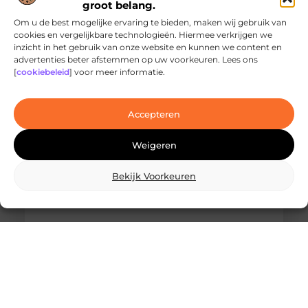
groot belang.
Om u de best mogelijke ervaring te bieden, maken wij gebruik van
cookies en vergelijkbare technologieën. Hiermee verkrijgen we
inzicht in het gebruik van onze website en kunnen we content en
Ontdek de innovatieve behandelingen in
advertenties beter afstemmen op uw voorkeuren. Lees ons
jouw stad
[
cookiebeleid
] voor meer informatie.
Ben je op zoek naar geavanceerde
laserbehandelingen in Den Haag? Dan ben je hier
aan het juiste adres!
Accepteren
Weigeren
Bekijk Voorkeuren
Wat is skidbouw en waarom wordt het