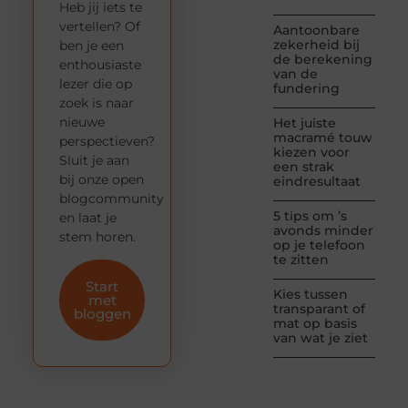
Heb jij iets te
vertellen? Of
Aantoonbare
zekerheid bij
ben je een
de berekening
enthousiaste
van de
lezer die op
fundering
zoek is naar
nieuwe
Het juiste
macramé touw
perspectieven?
kiezen voor
Sluit je aan
een strak
bij onze open
eindresultaat
blogcommunity
5 tips om ’s
en laat je
avonds minder
stem horen.
op je telefoon
te zitten
Start
Kies tussen
met
transparant of
bloggen
mat op basis
van wat je ziet