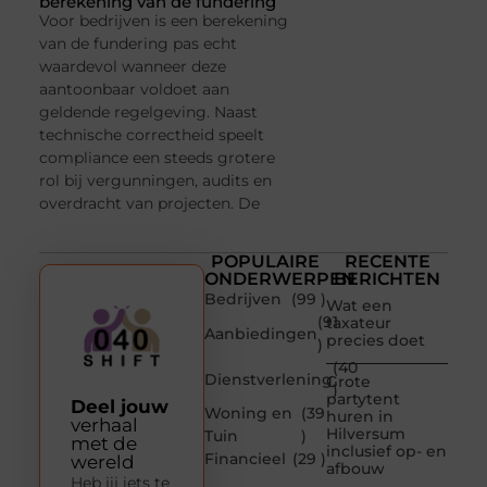
berekening van de fundering
Voor bedrijven is een berekening
van de fundering pas echt
waardevol wanneer deze
aantoonbaar voldoet aan
geldende regelgeving. Naast
technische correctheid speelt
compliance een steeds grotere
rol bij vergunningen, audits en
overdracht van projecten. De
POPULAIRE
RECENTE
ONDERWERPEN
BERICHTEN
Bedrijven
(99 )
Wat een
(91
taxateur
Aanbiedingen
precies doet
)
(40
Dienstverlening
Grote
)
partytent
Deel jouw
Woning en
(39
huren in
verhaal
Hilversum
Tuin
)
met de
inclusief op- en
Financieel
(29 )
wereld
afbouw
Heb jij iets te