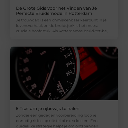
De Grote Gids voor het Vinden van Je
Perfecte Bruidsmode in Rotterdam
Je trouwdag is een onmiskenbaar keerpunt in je
levensverhaal, en de bruidsjurk is het meest
cruciale hoofdstuk. Als Rotterdamse bruid-tot-be,
5 Tips om je rijbewijs te halen
Zonder een gedegen voorbereiding loop je
onnodig risico op uitstel of extra kosten. Een
duidelijke strategie helpt je om ontspannen