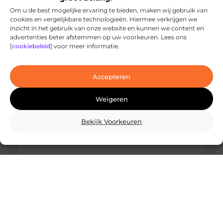
Om u de best mogelijke ervaring te bieden, maken wij gebruik van
cookies en vergelijkbare technologieën. Hiermee verkrijgen we
inzicht in het gebruik van onze website en kunnen we content en
Ontdek de innovatieve behandelingen in
advertenties beter afstemmen op uw voorkeuren. Lees ons
jouw stad
[
cookiebeleid
] voor meer informatie.
Ben je op zoek naar geavanceerde
laserbehandelingen in Den Haag? Dan ben je hier
aan het juiste adres!
Accepteren
Weigeren
Bekijk Voorkeuren
Wat is skidbouw en waarom wordt het
steeds vaker toegepast?