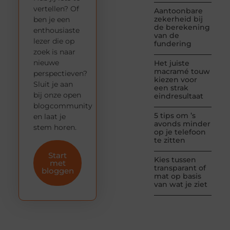
vertellen? Of
Aantoonbare
zekerheid bij
ben je een
de berekening
enthousiaste
van de
lezer die op
fundering
zoek is naar
nieuwe
Het juiste
macramé touw
perspectieven?
kiezen voor
Sluit je aan
een strak
bij onze open
eindresultaat
blogcommunity
5 tips om ’s
en laat je
avonds minder
stem horen.
op je telefoon
te zitten
Start
Kies tussen
met
transparant of
bloggen
mat op basis
van wat je ziet