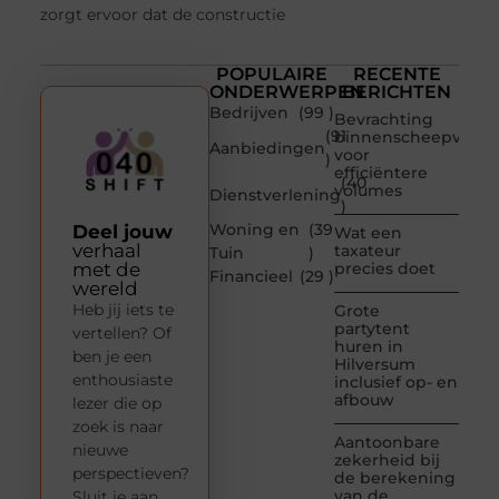
zorgt ervoor dat de constructie
POPULAIRE
RECENTE
ONDERWERPEN
BERICHTEN
Bedrijven
(99 )
Bevrachting
(91
binnenscheepvaart
Aanbiedingen
voor
)
efficiëntere
(40
volumes
Dienstverlening
)
Woning en
(39
Deel jouw
Wat een
verhaal
taxateur
Tuin
)
met de
precies doet
Financieel
(29 )
wereld
Heb jij iets te
Grote
partytent
vertellen? Of
huren in
ben je een
Hilversum
enthousiaste
inclusief op- en
afbouw
lezer die op
zoek is naar
Aantoonbare
nieuwe
zekerheid bij
perspectieven?
de berekening
van de
Sluit je aan