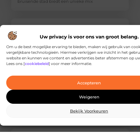
bruisende stad biedt een unieke mix
Uw privacy is voor ons van groot belang.
Om u de best mogelijke ervaring te bieden, maken wij gebruik van cook
vergelijkbare technologieën. Hiermee verkrijgen we inzicht in het gebr
website en kunnen we content en advertenties beter afstemmen op u
Lees ons [
cookiebeleid
] voor meer informatie.
Accepteren
De Ultieme Gids voor een Vakantiepark in
Groningen: Waar Moet u op Letten?
Weigeren
Wanneer u overweegt een vakantie te boeken in
een vakantiepark in het prachtige Groningen,
Bekijk Voorkeuren
komen er vast veel vragen bij