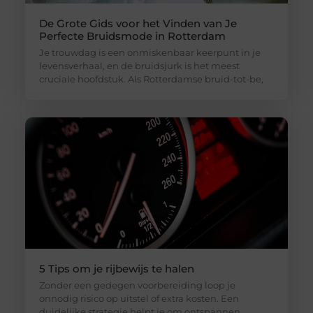
De Grote Gids voor het Vinden van Je
Perfecte Bruidsmode in Rotterdam
Je trouwdag is een onmiskenbaar keerpunt in je
levensverhaal, en de bruidsjurk is het meest
cruciale hoofdstuk. Als Rotterdamse bruid-tot-be,
5 Tips om je rijbewijs te halen
Zonder een gedegen voorbereiding loop je
onnodig risico op uitstel of extra kosten. Een
duidelijke strategie helpt je om ontspannen