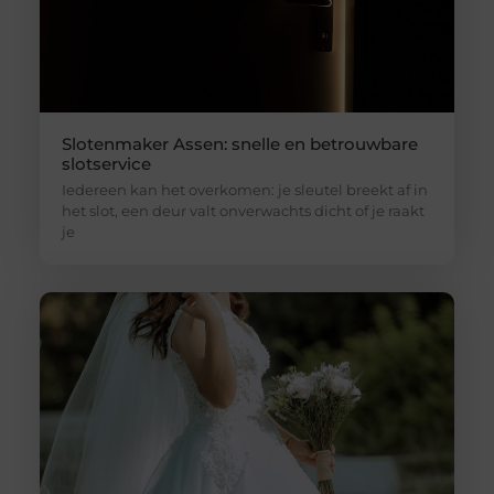
Slotenmaker Assen: snelle en betrouwbare
slotservice
Iedereen kan het overkomen: je sleutel breekt af in
het slot, een deur valt onverwachts dicht of je raakt
je