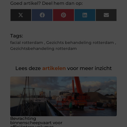
Goed artikel? Deel hem dan op:
X
Facebook
Pinterest
LinkedIn
Email
(Twitter)
Tags:
facial rotterdam
,
Gezichts behandeling rotterdam
,
Gezichtsbehandeling rotterdam
Lees deze
artikelen
voor meer inzicht
Bevrachting
binnenscheepvaart voor
efficiëntere volumes