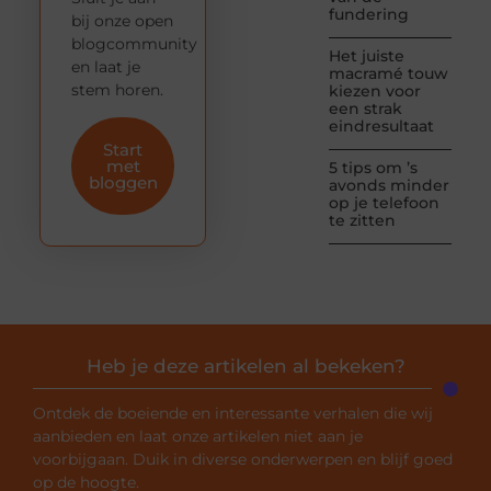
fundering
bij onze open
blogcommunity
Het juiste
en laat je
macramé touw
stem horen.
kiezen voor
een strak
eindresultaat
Start
met
5 tips om ’s
bloggen
avonds minder
op je telefoon
te zitten
Heb je deze artikelen al bekeken?
Ontdek de boeiende en interessante verhalen die wij
aanbieden en laat onze artikelen niet aan je
voorbijgaan. Duik in diverse onderwerpen en blijf goed
op de hoogte.