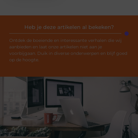
Heb je deze artikelen al bekeken?
Ontdek de boeiende en interessante verhalen die wij
aanbieden en laat onze artikelen niet aan je
voorbijgaan. Duik in diverse onderwerpen en blijf goed
op de hoogte.