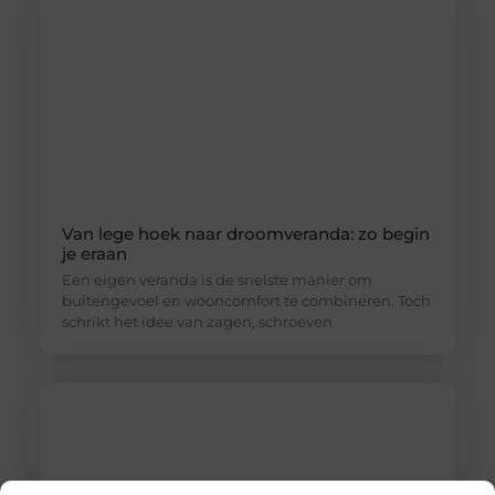
Van lege hoek naar droomveranda: zo begin
je eraan
Een eigen veranda is de snelste manier om
buitengevoel en wooncomfort te combineren. Toch
schrikt het idee van zagen, schroeven