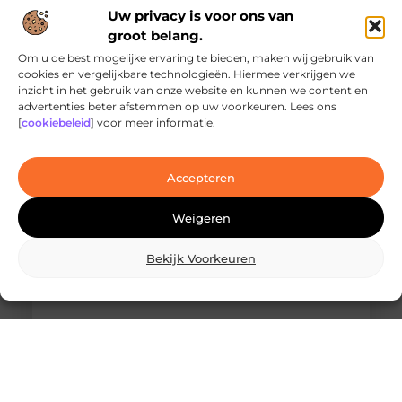
Uw privacy is voor ons van
groot belang.
Om u de best mogelijke ervaring te bieden, maken wij gebruik van
cookies en vergelijkbare technologieën. Hiermee verkrijgen we
inzicht in het gebruik van onze website en kunnen we content en
Ontdek de innovatieve behandelingen in
advertenties beter afstemmen op uw voorkeuren. Lees ons
jouw stad
[
cookiebeleid
] voor meer informatie.
Ben je op zoek naar geavanceerde
laserbehandelingen in Den Haag? Dan ben je hier
aan het juiste adres!
Accepteren
Weigeren
Bekijk Voorkeuren