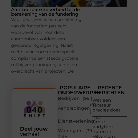
Aantoonbare zekerheid bij de
berekening van de fundering
Voor bedrijven is een berekening
van de fundering pas echt
waardevol wanneer deze
aantoonbaar voldoet aan
geldende regelgeving. Naast
technische correctheid speelt
compliance een steeds grotere
rol bij vergunningen, audits en
overdracht van projecten. De
POPULAIRE
RECENTE
ONDERWERPEN
BERICHTEN
Bedrijven
(99 )
Wat een
(91
taxateur
Aanbiedingen
precies doet
)
(40
Dienstverlening
Grote
)
partytent
Deel jouw
Woning en
(39
huren in
verhaal
Hilversum
Tuin
)