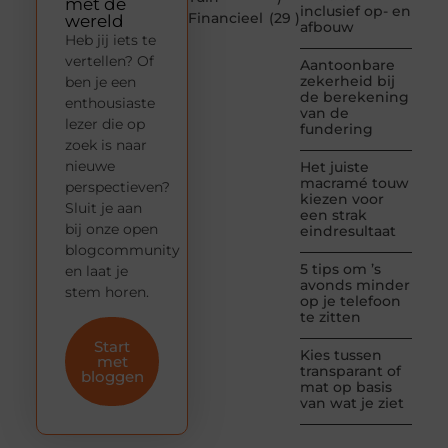
met de
inclusief op- en
Financieel
(29 )
wereld
afbouw
Heb jij iets te
vertellen? Of
Aantoonbare
zekerheid bij
ben je een
de berekening
enthousiaste
van de
lezer die op
fundering
zoek is naar
nieuwe
Het juiste
macramé touw
perspectieven?
kiezen voor
Sluit je aan
een strak
bij onze open
eindresultaat
blogcommunity
5 tips om ’s
en laat je
avonds minder
stem horen.
op je telefoon
te zitten
Start
Kies tussen
met
transparant of
bloggen
mat op basis
van wat je ziet