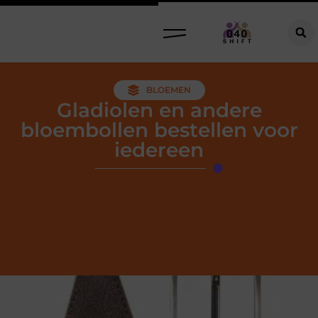
BLOEMEN
Gladiolen en andere
bloembollen bestellen voor
iedereen