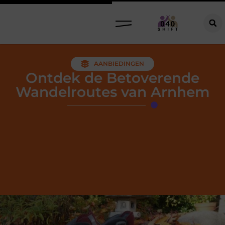
AANBIEDINGEN
Ontdek de Betoverende
Wandelroutes van Arnhem