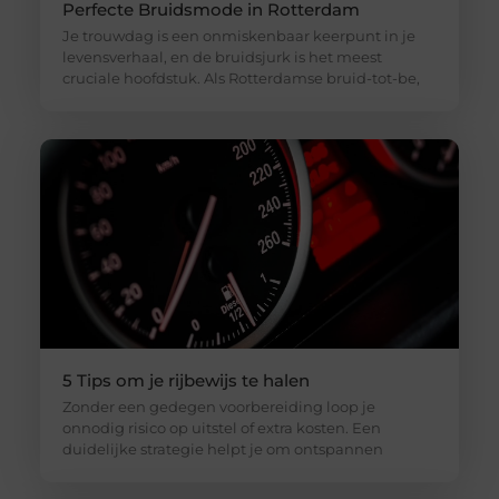
Perfecte Bruidsmode in Rotterdam
Je trouwdag is een onmiskenbaar keerpunt in je
levensverhaal, en de bruidsjurk is het meest
cruciale hoofdstuk. Als Rotterdamse bruid-tot-be,
5 Tips om je rijbewijs te halen
Zonder een gedegen voorbereiding loop je
onnodig risico op uitstel of extra kosten. Een
duidelijke strategie helpt je om ontspannen