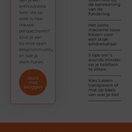
de berekening
enthousiaste
van de
lezer die op
fundering
zoek is naar
nieuwe
Het juiste
macramé touw
perspectieven?
kiezen voor
Sluit je aan
een strak
bij onze open
eindresultaat
blogcommunity
5 tips om ’s
en laat je
avonds minder
stem horen.
op je telefoon
te zitten
Start
Kies tussen
met
transparant of
bloggen
mat op basis
van wat je ziet