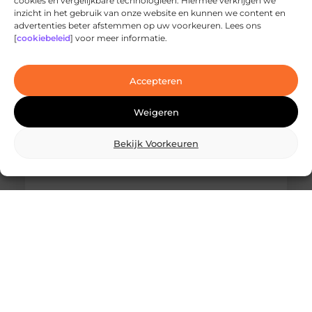
cookies en vergelijkbare technologieën. Hiermee verkrijgen we
inzicht in het gebruik van onze website en kunnen we content en
Ontdek de innovatieve behandelingen in
advertenties beter afstemmen op uw voorkeuren. Lees ons
jouw stad
[
cookiebeleid
] voor meer informatie.
Ben je op zoek naar geavanceerde
laserbehandelingen in Den Haag? Dan ben je hier
aan het juiste adres!
Accepteren
Weigeren
Bekijk Voorkeuren
Wat is skidbouw en waarom wordt het
steeds vaker toegepast?
Vraag je je af wat is skidbouw precies inhoudt? Dan
ben je zeker niet de enige. Skidbouw is een