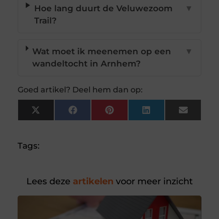
Hoe lang duurt de Veluwezoom
▼
Trail?
Wat moet ik meenemen op een
▼
wandeltocht in Arnhem?
Goed artikel? Deel hem dan op:
X
Facebook
Pinterest
LinkedIn
Email
(Twitter)
Tags:
Lees deze
artikelen
voor meer inzicht