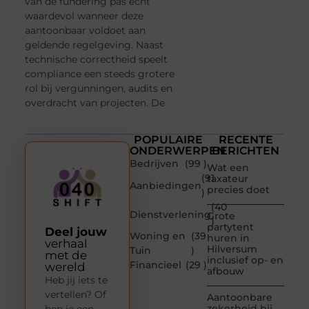
van de fundering pas echt
waardevol wanneer deze
aantoonbaar voldoet aan
geldende regelgeving. Naast
technische correctheid speelt
compliance een steeds grotere
rol bij vergunningen, audits en
overdracht van projecten. De
POPULAIRE
RECENTE
ONDERWERPEN
BERICHTEN
Bedrijven
(99 )
Wat een
(91
taxateur
Aanbiedingen
precies doet
)
(40
Dienstverlening
Grote
)
partytent
Deel jouw
Woning en
(39
huren in
verhaal
Hilversum
Tuin
)
met de
inclusief op- en
Financieel
(29 )
wereld
afbouw
Heb jij iets te
vertellen? Of
Aantoonbare
zekerheid bij
ben je een