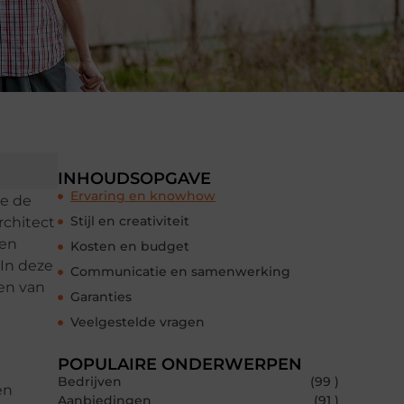
INHOUDSOPGAVE
Ervaring en knowhow
je de
Stijl en creativiteit
rchitect
men
Kosten en budget
 In deze
Communicatie en samenwerking
en van
Garanties
Veelgestelde vragen
POPULAIRE ONDERWERPEN
Bedrijven
(99 )
en
Aanbiedingen
(91 )