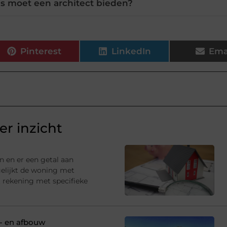
s moet een architect bieden?
Pinterest
LinkedIn
Ema
r inzicht
n en er een getal aan
gelijkt de woning met
 rekening met specifieke
p- en afbouw