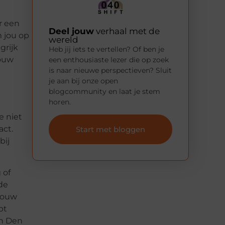
r een
Deel jouw
verhaal met de
m jou op
wereld
grijk
Heb jij iets te vertellen? Of ben je
jouw
een enthousiaste lezer die op zoek
is naar nieuwe perspectieven? Sluit
je aan bij onze open
blogcommunity en laat je stem
horen.
e niet
act.
Start met bloggen
bij
 of
de
 jouw
bt
in Den