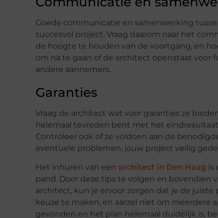
Communicatie en samenwe
Goede communicatie en samenwerking tussen j
succesvol project. Vraag daarom naar het comm
de hoogte te houden van de voortgang, en hoe
om na te gaan of de architect openstaat voor 
andere aannemers.
Garanties
Vraag de architect wat voor garanties ze bieden
helemaal tevreden bent met het eindresultaat
Controleer ook of ze voldoen aan de benodigde
eventuele problemen, jouw project veilig gedek
Het inhuren van een
architect in Den Haag
is 
pand. Door deze tips te volgen en bovendien v
architect, kun je ervoor zorgen dat je de juis
keuze te maken, en aarzel niet om meerdere ar
gevonden en het plan helemaal duidelijk is, b