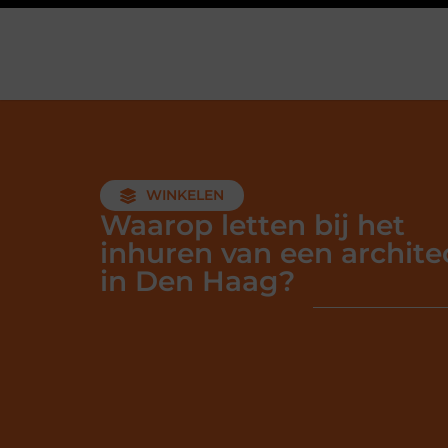
WINKELEN
Waarop letten bij het
inhuren van een archite
in Den Haag?