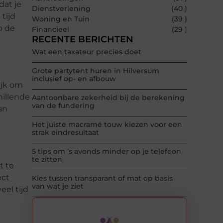
dat je
Dienstverlening
(40 )
tijd
Woning en Tuin
(39 )
p de
Financieel
(29 )
RECENTE BERICHTEN
Wat een taxateur precies doet
Grote partytent huren in Hilversum
inclusief op- en afbouw
ijk om
hillende
Aantoonbare zekerheid bij de berekening
van de fundering
an
Het juiste macramé touw kiezen voor een
strak eindresultaat
5 tips om ’s avonds minder op je telefoon
te zitten
t te
ect
Kies tussen transparant of mat op basis
van wat je ziet
el tijd