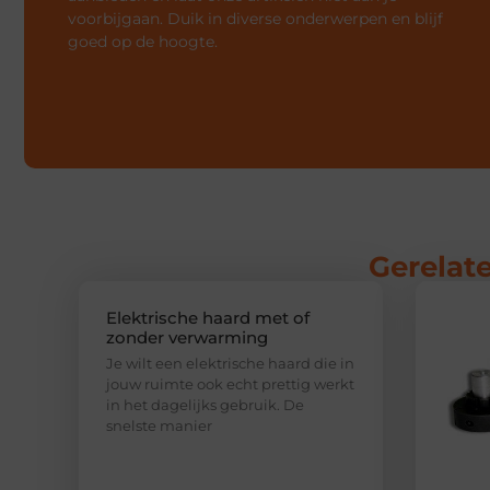
voorbijgaan. Duik in diverse onderwerpen en blijf
goed op de hoogte.
Gerelate
Elektrische haard met of
zonder verwarming
Je wilt een elektrische haard die in
jouw ruimte ook echt prettig werkt
in het dagelijks gebruik. De
snelste manier