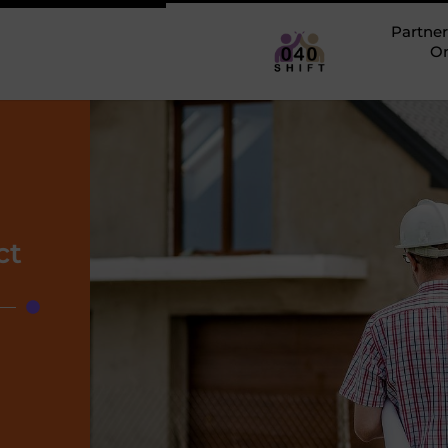
Partner
O
ct