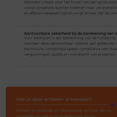
Wanneer u kiest voor het huren van een grote party
vooral zorgeloos kunnen toeleven naar uw evenemen
en afbouw bespaart tijd en zorgt ervoor dat de con
Aantoonbare zekerheid bij de berekening van 
Voor bedrijven is een berekening van de fundering
wanneer deze aantoonbaar voldoet aan geldende r
technische correctheid speelt compliance een steed
vergunningen, audits en overdracht van projecten.
Heb je deze artikelen al bekeken?
Ontdek de boeiende en interessante verhalen die wij
aanbieden en laat onze artikelen niet aan je