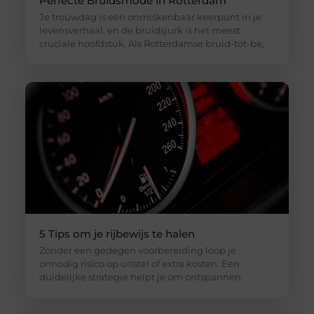
Perfecte Bruidsmode in Rotterdam
Je trouwdag is een onmiskenbaar keerpunt in je
levensverhaal, en de bruidsjurk is het meest
cruciale hoofdstuk. Als Rotterdamse bruid-tot-be,
5 Tips om je rijbewijs te halen
Zonder een gedegen voorbereiding loop je
onnodig risico op uitstel of extra kosten. Een
duidelijke strategie helpt je om ontspannen