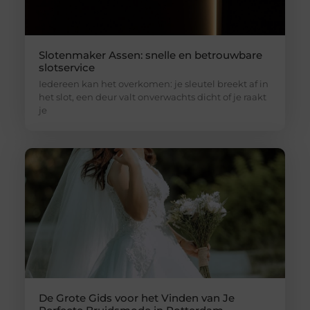
Slotenmaker Assen: snelle en betrouwbare
slotservice
Iedereen kan het overkomen: je sleutel breekt af in
het slot, een deur valt onverwachts dicht of je raakt
je
De Grote Gids voor het Vinden van Je