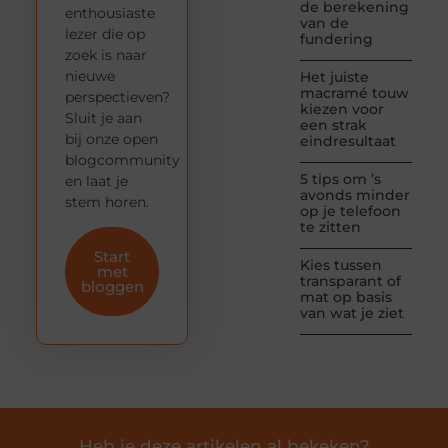
de berekening
enthousiaste
van de
lezer die op
fundering
zoek is naar
nieuwe
Het juiste
macramé touw
perspectieven?
kiezen voor
Sluit je aan
een strak
bij onze open
eindresultaat
blogcommunity
5 tips om ’s
en laat je
avonds minder
stem horen.
op je telefoon
te zitten
Start
Kies tussen
met
transparant of
bloggen
mat op basis
van wat je ziet
Heb je deze artikelen al bekeken?