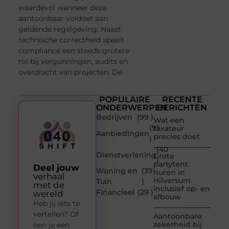
waardevol wanneer deze
aantoonbaar voldoet aan
geldende regelgeving. Naast
technische correctheid speelt
compliance een steeds grotere
rol bij vergunningen, audits en
overdracht van projecten. De
POPULAIRE
RECENTE
ONDERWERPEN
BERICHTEN
Bedrijven
(99 )
Wat een
(91
taxateur
Aanbiedingen
precies doet
)
(40
Dienstverlening
Grote
)
partytent
Deel jouw
Woning en
(39
huren in
verhaal
Hilversum
Tuin
)
met de
inclusief op- en
Financieel
(29 )
wereld
afbouw
Heb jij iets te
vertellen? Of
Aantoonbare
zekerheid bij
ben je een