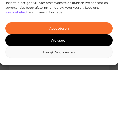
inzicht in het gebruik van onze website en kunnen we content en
Ontdek de innovatieve behandelingen in
advertenties beter afstemmen op uw voorkeuren. Lees ons
jouw stad
[
cookiebeleid
] voor meer informatie.
Ben je op zoek naar geavanceerde
laserbehandelingen in Den Haag? Dan ben je hier
aan het juiste adres!
Accepteren
Weigeren
Bekijk Voorkeuren
Wat is skidbouw en waarom wordt het
steeds vaker toegepast?
Vraag je je af wat is skidbouw precies inhoudt? Dan
ben je zeker niet de enige. Skidbouw is een