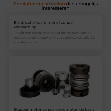
Gerelateerde artikelen
die u mogelijk
interesseren
Elektrische haard met of zonder
verwarming
Je wilt een elektrische haard die in jouw ruimte
ook echt prettig werkt in het dagelijks gebruik. De
snelste manier
Stappenmotor versus servomotor: de basis