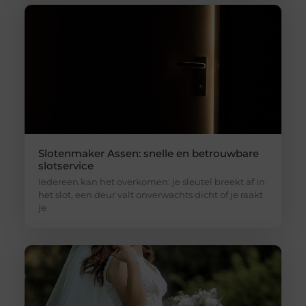
Slotenmaker Assen: snelle en betrouwbare
slotservice
Iedereen kan het overkomen: je sleutel breekt af in
het slot, een deur valt onverwachts dicht of je raakt
je