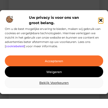
Uw privacy is voor ons van
groot belang.
Om u de best mogelijke ervaring te bieden, maken wij gebruik van
cookies en vergelijkbare technologieën. Hiermee verkrijgen we
inzicht in het gebruik van onze website en kunnen we content en
Ontdek de innovatieve behandelingen in
advertenties beter afstemmen op uw voorkeuren. Lees ons
jouw stad
[
cookiebeleid
] voor meer informatie.
Ben je op zoek naar geavanceerde
laserbehandelingen in Den Haag? Dan ben je hier
aan het juiste adres!
Accepteren
Weigeren
Bekijk Voorkeuren