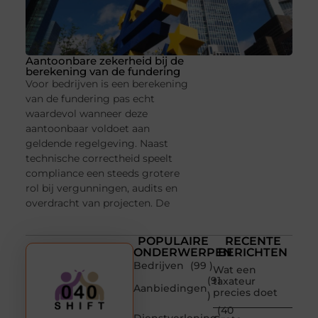
Aantoonbare zekerheid bij de
berekening van de fundering
Voor bedrijven is een berekening
van de fundering pas echt
waardevol wanneer deze
aantoonbaar voldoet aan
geldende regelgeving. Naast
technische correctheid speelt
compliance een steeds grotere
rol bij vergunningen, audits en
overdracht van projecten. De
POPULAIRE
RECENTE
ONDERWERPEN
BERICHTEN
Bedrijven
(99 )
Wat een
(91
taxateur
Aanbiedingen
precies doet
)
(40
Dienstverlening