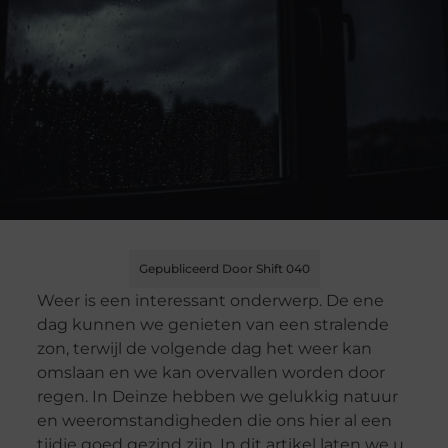
Gepubliceerd Door Shift 040
Weer is een interessant onderwerp. De ene
dag kunnen we genieten van een stralende
zon, terwijl de volgende dag het weer kan
omslaan en we kan overvallen worden door
regen. In Deinze hebben we gelukkig natuur
en weeromstandigheden die ons hier al een
tijdje goed gezind zijn. In dit artikel laten we u