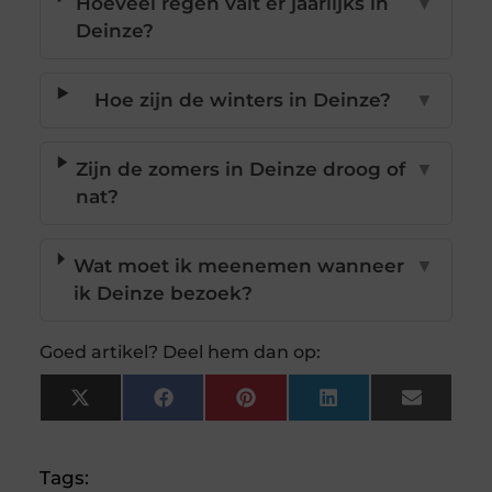
Hoeveel regen valt er jaarlijks in
▼
Deinze?
Hoe zijn de winters in Deinze?
▼
Zijn de zomers in Deinze droog of
▼
nat?
Wat moet ik meenemen wanneer
▼
ik Deinze bezoek?
Goed artikel? Deel hem dan op:
X
Facebook
Pinterest
LinkedIn
Email
(Twitter)
Tags: