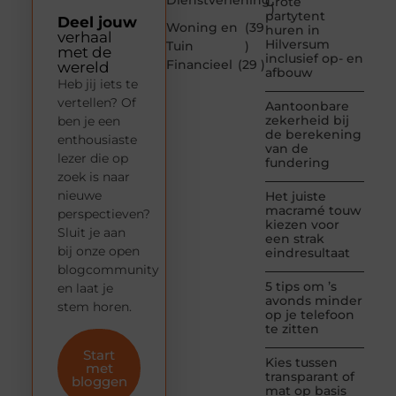
Grote
)
partytent
Deel jouw
Woning en
(39
huren in
verhaal
Hilversum
Tuin
)
met de
inclusief op- en
Financieel
(29 )
wereld
afbouw
Heb jij iets te
vertellen? Of
Aantoonbare
zekerheid bij
ben je een
de berekening
enthousiaste
van de
lezer die op
fundering
zoek is naar
nieuwe
Het juiste
macramé touw
perspectieven?
kiezen voor
Sluit je aan
een strak
bij onze open
eindresultaat
blogcommunity
5 tips om ’s
en laat je
avonds minder
stem horen.
op je telefoon
te zitten
Start
Kies tussen
met
transparant of
bloggen
mat op basis