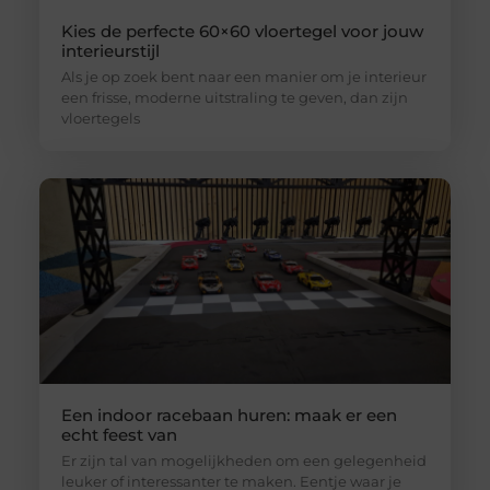
Kies de perfecte 60×60 vloertegel voor jouw
interieurstijl
Als je op zoek bent naar een manier om je interieur
een frisse, moderne uitstraling te geven, dan zijn
vloertegels
Een indoor racebaan huren: maak er een
echt feest van
Er zijn tal van mogelijkheden om een gelegenheid
leuker of interessanter te maken. Eentje waar je