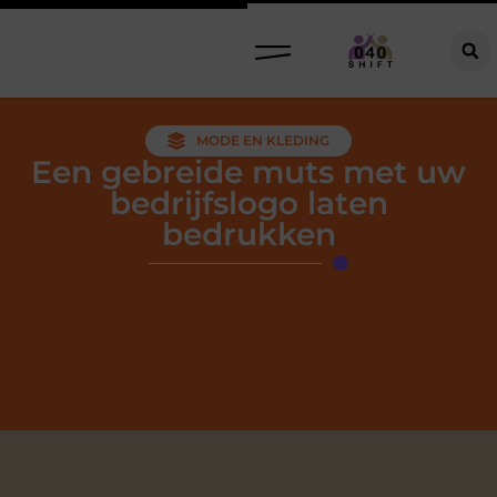
MODE EN KLEDING
Een gebreide muts met uw
bedrijfslogo laten
bedrukken