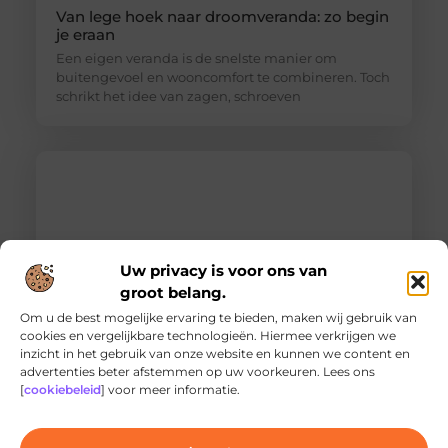
Van lege hoek naar droomveranda: zo begin
je eraan
Een eigen veranda is de snelste manier om
buitengevoel en wooncomfort te combineren. Toch
schrikt het idee van zagen, schroeven
Uw privacy is voor ons van
groot belang.
Om u de best mogelijke ervaring te bieden, maken wij gebruik van
cookies en vergelijkbare technologieën. Hiermee verkrijgen we
inzicht in het gebruik van onze website en kunnen we content en
Ontdek de innovatieve behandelingen in
advertenties beter afstemmen op uw voorkeuren. Lees ons
jouw stad
[
cookiebeleid
] voor meer informatie.
Ben je op zoek naar geavanceerde
laserbehandelingen in Den Haag? Dan ben je hier
aan het juiste adres!