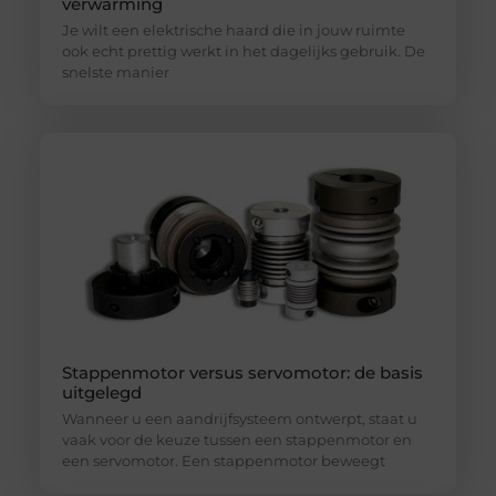
verwarming
Je wilt een elektrische haard die in jouw ruimte
ook echt prettig werkt in het dagelijks gebruik. De
snelste manier
Stappenmotor versus servomotor: de basis
uitgelegd
Wanneer u een aandrijfsysteem ontwerpt, staat u
vaak voor de keuze tussen een stappenmotor en
een servomotor. Een stappenmotor beweegt