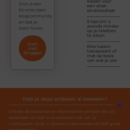
kiezen voor
Sluit je aan
een strak
bij onze open
eindresultaat
blogcommunity
5 tips om ’s
en laat je
avonds minder
stem horen.
op je telefoon
te zitten
Start
Kies tussen
met
transparant of
bloggen
mat op basis
van wat je ziet
Heb je deze artikelen al bekeken?
Ontdek de boeiende en interessante verhalen die wij
aanbieden en laat onze artikelen niet aan je
voorbijgaan. Duik in diverse onderwerpen en blijf goed
op de hoogte.