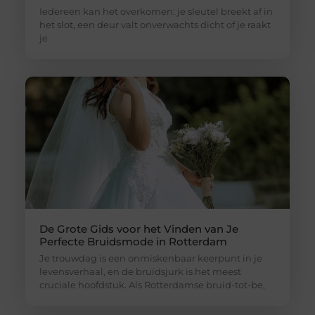
Iedereen kan het overkomen: je sleutel breekt af in
het slot, een deur valt onverwachts dicht of je raakt
je
De Grote Gids voor het Vinden van Je
Perfecte Bruidsmode in Rotterdam
Je trouwdag is een onmiskenbaar keerpunt in je
levensverhaal, en de bruidsjurk is het meest
cruciale hoofdstuk. Als Rotterdamse bruid-tot-be,