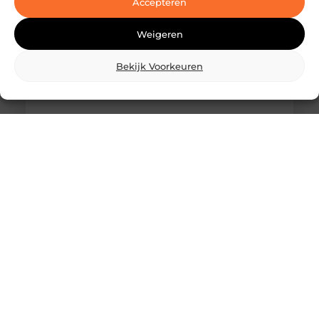
Accepteren
Weigeren
Bekijk Voorkeuren
Wat is skidbouw en waarom wordt het
steeds vaker toegepast?
Vraag je je af wat is skidbouw precies inhoudt? Dan
ben je zeker niet de enige. Skidbouw is een
slimme,