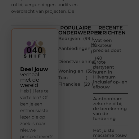
rol bij vergunningen, audits en
overdracht van projecten. De
POPULAIRE
RECENTE
ONDERWERPEN
BERICHTEN
Bedrijven
(99 )
Wat een
(91
taxateur
Aanbiedingen
precies doet
)
(40
Dienstverlening
Grote
)
partytent
Deel jouw
Woning en
(39
huren in
verhaal
Hilversum
Tuin
)
met de
inclusief op- en
Financieel
(29 )
wereld
afbouw
Heb jij iets te
vertellen? Of
Aantoonbare
zekerheid bij
ben je een
de berekening
enthousiaste
van de
lezer die op
fundering
zoek is naar
nieuwe
Het juiste
macramé touw
perspectieven?