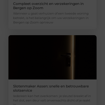
Compleet overzicht en verzekeringen in
Bergen op Zoom
Wanneer u gaat verhuizen of een tweede woning
betrekt, is het belangrijk om uw verzekeringen in
Bergen op Zoom opnieuw
Slotenmaker Assen: snelle en betrouwbare
slotservice
Iedereen kan het overkomen: je sleutel breekt af in
het slot, een deur valt onverwachts dicht of je raakt
je