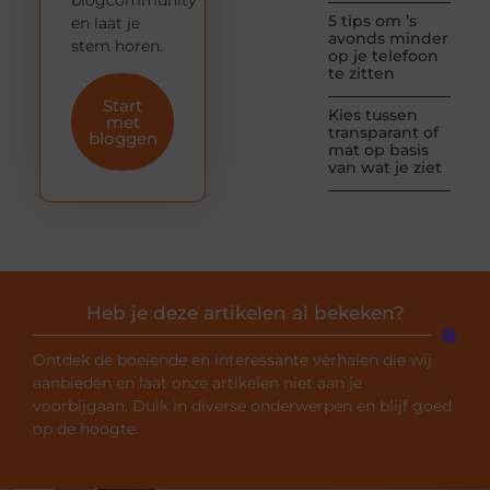
5 tips om ’s
en laat je
avonds minder
stem horen.
op je telefoon
te zitten
Start
Kies tussen
met
transparant of
bloggen
mat op basis
van wat je ziet
Heb je deze artikelen al bekeken?
Ontdek de boeiende en interessante verhalen die wij
aanbieden en laat onze artikelen niet aan je
voorbijgaan. Duik in diverse onderwerpen en blijf goed
op de hoogte.