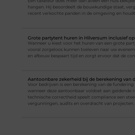
Een taxateur doet meer dan alleen een huis bekijke
hangen. Hij beoordeelt de bouwkundige staat, ver
recent verkochte panden in de omgeving en houdt
Grote partytent huren in Hilversum inclusief o
Wanneer u kiest voor het huren van een grote party
vooral zorgeloos kunnen toeleven naar uw evenemen
en afbouw bespaart tijd en zorgt ervoor dat de con
Aantoonbare zekerheid bij de berekening van 
Voor bedrijven is een berekening van de fundering
wanneer deze aantoonbaar voldoet aan geldende r
technische correctheid speelt compliance een steed
vergunningen, audits en overdracht van projecten.