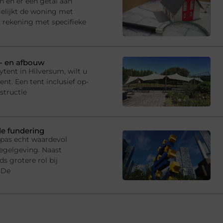
n en er een getal aan
gelijkt de woning met
 rekening met specifieke
p- en afbouw
tent in Hilversum, wilt u
t. Een tent inclusief op-
structie
de fundering
 pas echt waardevol
egelgeving. Naast
s grotere rol bij
 De