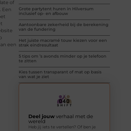
ate of
Grote partytent huren in Hilversum
l. Een
inclusief op- en afbouw
oet
et
Aantoonbare zekerheid bij de berekening
van de fundering
ebsite
p
Het juiste macramé touw kiezen voor een
aan een
strak eindresultaat
5 tips om ’s avonds minder op je telefoon
te zitten
Kies tussen transparant of mat op basis
van wat je ziet
Deel jouw
verhaal met de
wereld
Heb jij iets te vertellen? Of ben je