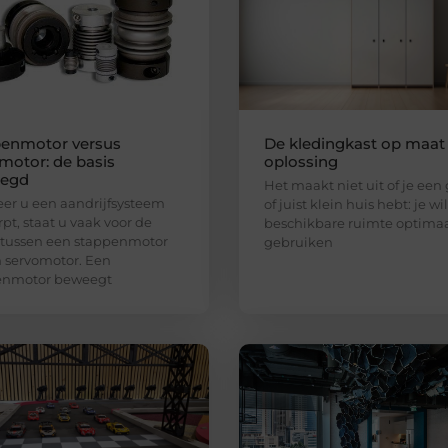
enmotor versus
De kledingkast op maat 
motor: de basis
oplossing
legd
Het maakt niet uit of je een
r u een aandrijfsysteem
of juist klein huis hebt: je wi
pt, staat u vaak voor de
beschikbare ruimte optima
 tussen een stappenmotor
gebruiken
 servomotor. Een
enmotor beweegt