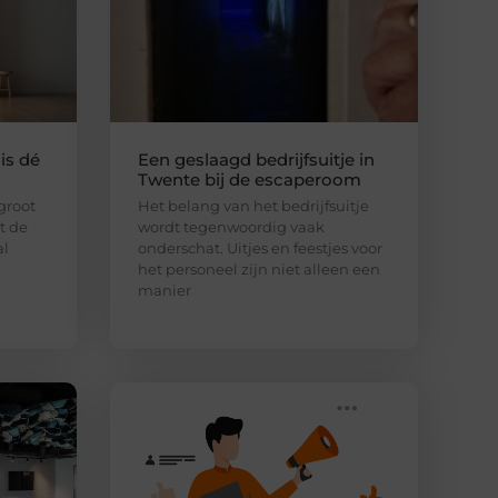
is dé
Een geslaagd bedrijfsuitje in
Twente bij de escaperoom
 groot
Het belang van het bedrijfsuitje
lt de
wordt tegenwoordig vaak
al
onderschat. Uitjes en feestjes voor
het personeel zijn niet alleen een
manier