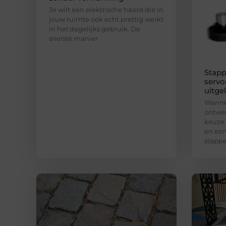
Je wilt een elektrische haard die in
jouw ruimte ook echt prettig werkt
in het dagelijks gebruik. De
snelste manier
Stapp
servo
uitge
Wannee
ontwer
keuze
en een
stapp