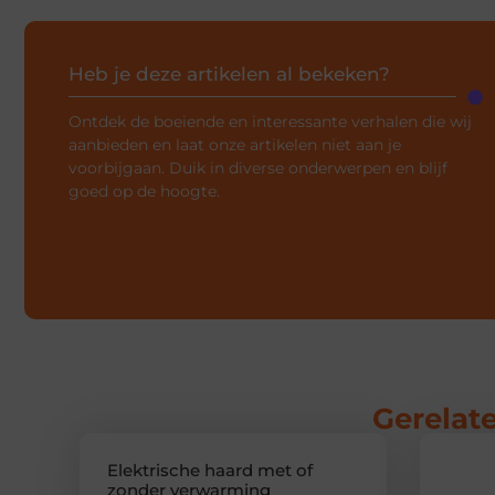
Heb je deze artikelen al bekeken?
Ontdek de boeiende en interessante verhalen die wij
aanbieden en laat onze artikelen niet aan je
voorbijgaan. Duik in diverse onderwerpen en blijf
goed op de hoogte.
Gerelate
Elektrische haard met of
zonder verwarming