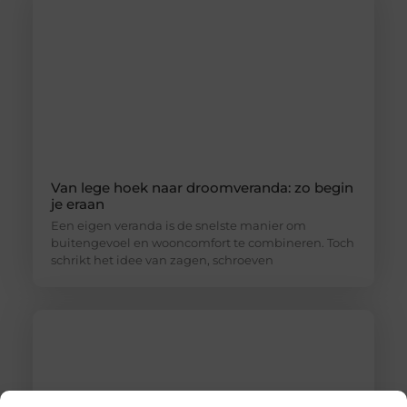
Van lege hoek naar droomveranda: zo begin
je eraan
Een eigen veranda is de snelste manier om
buitengevoel en wooncomfort te combineren. Toch
schrikt het idee van zagen, schroeven