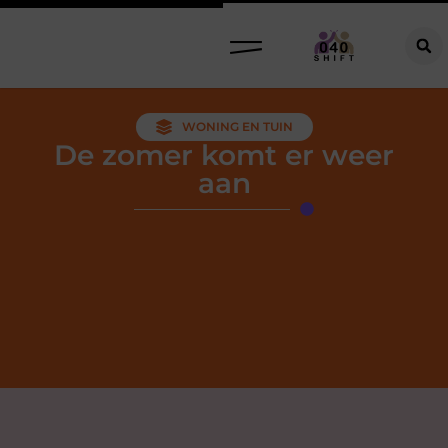
WONING EN TUIN
De zomer komt er weer
aan