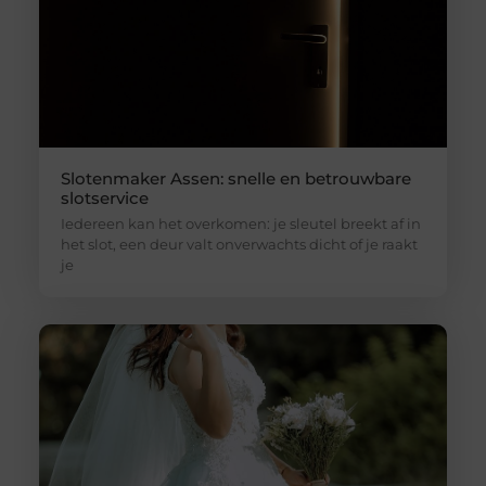
Slotenmaker Assen: snelle en betrouwbare
slotservice
Iedereen kan het overkomen: je sleutel breekt af in
het slot, een deur valt onverwachts dicht of je raakt
je