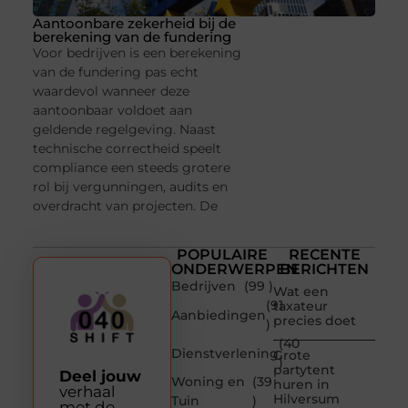
Aantoonbare zekerheid bij de
berekening van de fundering
Voor bedrijven is een berekening
van de fundering pas echt
waardevol wanneer deze
aantoonbaar voldoet aan
geldende regelgeving. Naast
technische correctheid speelt
compliance een steeds grotere
rol bij vergunningen, audits en
overdracht van projecten. De
POPULAIRE
RECENTE
ONDERWERPEN
BERICHTEN
Bedrijven
(99 )
Wat een
(91
taxateur
Aanbiedingen
precies doet
)
(40
Dienstverlening
Grote
)
partytent
Deel jouw
Woning en
(39
huren in
verhaal
Hilversum
Tuin
)
met de