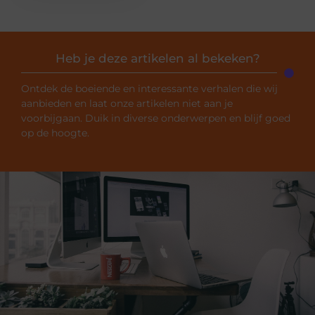
Heb je deze artikelen al bekeken?
Ontdek de boeiende en interessante verhalen die wij
aanbieden en laat onze artikelen niet aan je
voorbijgaan. Duik in diverse onderwerpen en blijf goed
op de hoogte.