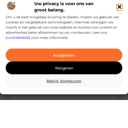
Uw privacy is voor ons van
groot belang.
Om u de best mogelijke ervaring te bieden, maken wij gebruik van
cookies en vergelijkbare technologieën. Hiermee verkrijgen we
inzicht in het gebruik van onze website en kunnen we content en
Ontdek de innovatieve behandelingen in
advertenties beter afstemmen op uw voorkeuren. Lees ons
jouw stad
[
cookiebeleid
] voor meer informatie.
Ben je op zoek naar geavanceerde
laserbehandelingen in Den Haag? Dan ben je hier
aan het juiste adres!
Accepteren
Weigeren
Bekijk Voorkeuren