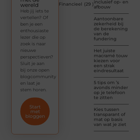
inclusief op- en
Financieel
(29 )
wereld
afbouw
Heb jij iets te
vertellen? Of
Aantoonbare
zekerheid bij
ben je een
de berekening
enthousiaste
van de
lezer die op
fundering
zoek is naar
nieuwe
Het juiste
macramé touw
perspectieven?
kiezen voor
Sluit je aan
een strak
bij onze open
eindresultaat
blogcommunity
5 tips om ’s
en laat je
avonds minder
stem horen.
op je telefoon
te zitten
Start
Kies tussen
met
transparant of
bloggen
mat op basis
van wat je ziet