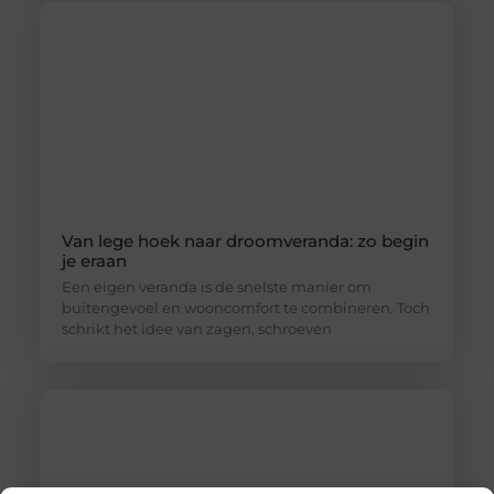
Van lege hoek naar droomveranda: zo begin
je eraan
Een eigen veranda is de snelste manier om
buitengevoel en wooncomfort te combineren. Toch
schrikt het idee van zagen, schroeven