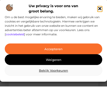
Uw privacy is voor ons van
groot belang.
Om u de best mogelijke ervaring te bieden, maken wij gebruik van
cookies en vergelijkbare technologieën. Hiermee verkrijgen we
inzicht in het gebruik van onze website en kunnen we content en
Ontdek de innovatieve behandelingen in
advertenties beter afstemmen op uw voorkeuren. Lees ons
jouw stad
[
cookiebeleid
] voor meer informatie.
Ben je op zoek naar geavanceerde
laserbehandelingen in Den Haag? Dan ben je hier
aan het juiste adres!
Accepteren
Weigeren
Bekijk Voorkeuren