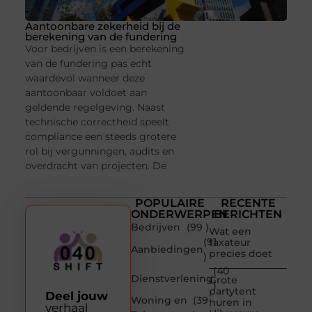
Aantoonbare zekerheid bij de
berekening van de fundering
Voor bedrijven is een berekening
van de fundering pas echt
waardevol wanneer deze
aantoonbaar voldoet aan
geldende regelgeving. Naast
technische correctheid speelt
compliance een steeds grotere
rol bij vergunningen, audits en
overdracht van projecten. De
POPULAIRE
RECENTE
ONDERWERPEN
BERICHTEN
Bedrijven
(99 )
Wat een
(91
taxateur
Aanbiedingen
precies doet
)
(40
Dienstverlening
Grote
)
partytent
Deel jouw
Woning en
(39
huren in
verhaal