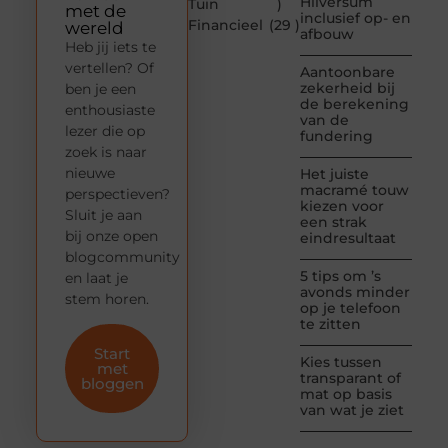
Hilversum
Tuin
)
met de
inclusief op- en
Financieel
(29 )
wereld
afbouw
Heb jij iets te
vertellen? Of
Aantoonbare
zekerheid bij
ben je een
de berekening
enthousiaste
van de
lezer die op
fundering
zoek is naar
nieuwe
Het juiste
macramé touw
perspectieven?
kiezen voor
Sluit je aan
een strak
bij onze open
eindresultaat
blogcommunity
5 tips om ’s
en laat je
avonds minder
stem horen.
op je telefoon
te zitten
Start
Kies tussen
met
transparant of
bloggen
mat op basis
van wat je ziet