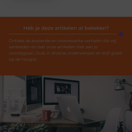
Heb je deze artikelen al bekeken?
Ontdek de boeiende en interessante verhalen die wij
aanbieden en laat onze artikelen niet aan je
voorbijgaan. Duik in diverse onderwerpen en blijf goed
op de hoogte.