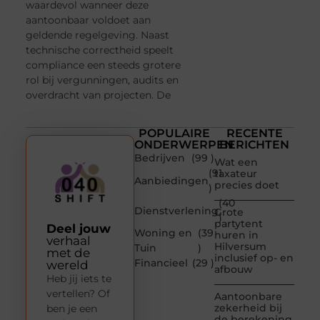
waardevol wanneer deze
aantoonbaar voldoet aan
geldende regelgeving. Naast
technische correctheid speelt
compliance een steeds grotere
rol bij vergunningen, audits en
overdracht van projecten. De
POPULAIRE
RECENTE
ONDERWERPEN
BERICHTEN
Bedrijven
(99 )
Wat een
(91
taxateur
Aanbiedingen
precies doet
)
(40
Dienstverlening
Grote
)
partytent
Deel jouw
Woning en
(39
huren in
verhaal
Hilversum
Tuin
)
met de
inclusief op- en
Financieel
(29 )
wereld
afbouw
Heb jij iets te
vertellen? Of
Aantoonbare
zekerheid bij
ben je een
de berekening