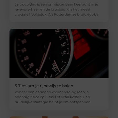
Je trouwdag is een onmiskenbaar keerpunt in je
levensverhaal, en de bruidsjurk is het meest
cruciale hoofdstuk. Als Rotterdamse bruid-tot-be,
5 Tips om je rijbewijs te halen
Zonder een gedegen voorbereiding loop je
onnodig risico op uitstel of extra kosten. Een
duidelijke strategie helpt je om ontspannen