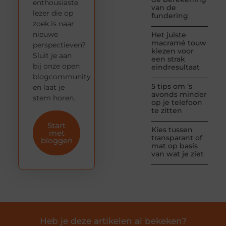
enthousiaste
van de
lezer die op
fundering
zoek is naar
nieuwe
Het juiste
macramé touw
perspectieven?
kiezen voor
Sluit je aan
een strak
bij onze open
eindresultaat
blogcommunity
5 tips om ’s
en laat je
avonds minder
stem horen.
op je telefoon
te zitten
Start
Kies tussen
met
transparant of
bloggen
mat op basis
van wat je ziet
Heb je deze artikelen al bekeken?