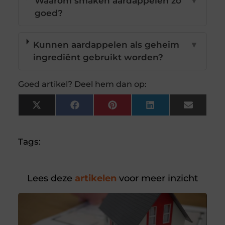
Waarom smaken aardappelen zo
▼
goed?
Kunnen aardappelen als geheim
▼
ingrediënt gebruikt worden?
Goed artikel? Deel hem dan op:
X
Facebook
Pinterest
LinkedIn
Email
(Twitter)
Tags:
Lees deze
artikelen
voor meer inzicht