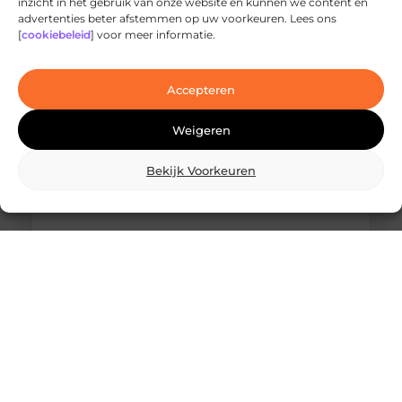
inzicht in het gebruik van onze website en kunnen we content en
Ontdek de innovatieve behandelingen in
advertenties beter afstemmen op uw voorkeuren. Lees ons
jouw stad
[
cookiebeleid
] voor meer informatie.
Ben je op zoek naar geavanceerde
laserbehandelingen in Den Haag? Dan ben je hier
aan het juiste adres!
Accepteren
Weigeren
Bekijk Voorkeuren
Wat is skidbouw en waarom wordt het
steeds vaker toegepast?
Vraag je je af wat is skidbouw precies inhoudt? Dan
ben je zeker niet de enige. Skidbouw is een
slimme,