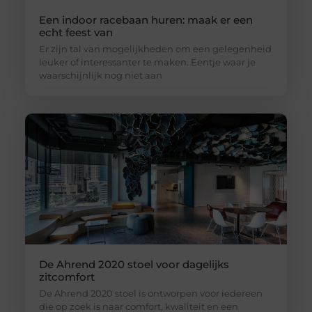
Een indoor racebaan huren: maak er een
echt feest van
Er zijn tal van mogelijkheden om een gelegenheid
leuker of interessanter te maken. Eentje waar je
waarschijnlijk nog niet aan
De Ahrend 2020 stoel voor dagelijks
zitcomfort
De Ahrend 2020 stoel is ontworpen voor iedereen
die op zoek is naar comfort, kwaliteit en een