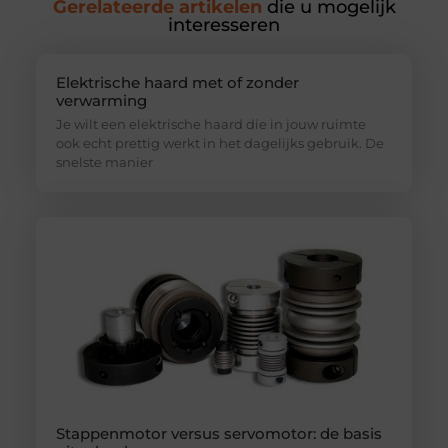
Gerelateerde artikelen
die u mogelijk
interesseren
Elektrische haard met of zonder
verwarming
Je wilt een elektrische haard die in jouw ruimte
ook echt prettig werkt in het dagelijks gebruik. De
snelste manier
Stappenmotor versus servomotor: de basis