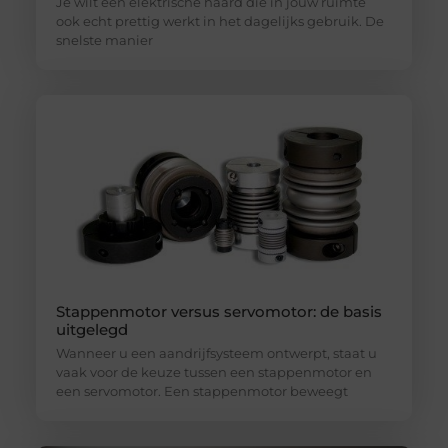
Je wilt een elektrische haard die in jouw ruimte
ook echt prettig werkt in het dagelijks gebruik. De
snelste manier
Stappenmotor versus servomotor: de basis
uitgelegd
Wanneer u een aandrijfsysteem ontwerpt, staat u
vaak voor de keuze tussen een stappenmotor en
een servomotor. Een stappenmotor beweegt