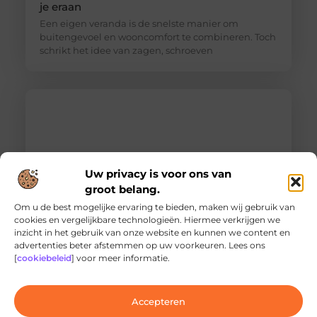
je eraan
Een eigen veranda is de snelste manier om
buitengevoel en wooncomfort te combineren. Toch
schrikt het idee van zagen, schroeven
Uw privacy is voor ons van
groot belang.
Om u de best mogelijke ervaring te bieden, maken wij gebruik van
cookies en vergelijkbare technologieën. Hiermee verkrijgen we
inzicht in het gebruik van onze website en kunnen we content en
Ontdek de innovatieve behandelingen in
advertenties beter afstemmen op uw voorkeuren. Lees ons
jouw stad
[
cookiebeleid
] voor meer informatie.
Ben je op zoek naar geavanceerde
laserbehandelingen in Den Haag? Dan ben je hier
aan het juiste adres!
Accepteren