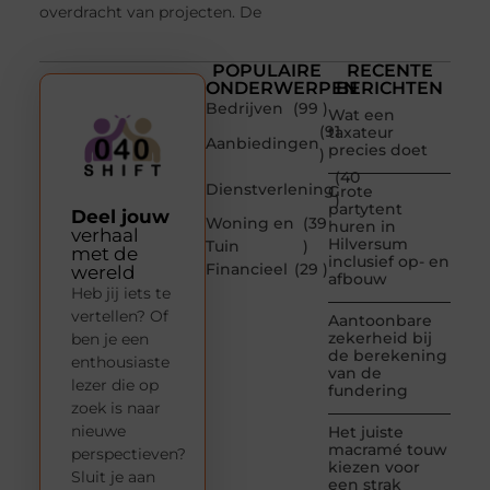
overdracht van projecten. De
POPULAIRE
RECENTE
ONDERWERPEN
BERICHTEN
Bedrijven
(99 )
Wat een
(91
taxateur
Aanbiedingen
precies doet
)
(40
Dienstverlening
Grote
)
partytent
Deel jouw
Woning en
(39
huren in
verhaal
Hilversum
Tuin
)
met de
inclusief op- en
Financieel
(29 )
wereld
afbouw
Heb jij iets te
vertellen? Of
Aantoonbare
zekerheid bij
ben je een
de berekening
enthousiaste
van de
lezer die op
fundering
zoek is naar
nieuwe
Het juiste
macramé touw
perspectieven?
kiezen voor
Sluit je aan
een strak