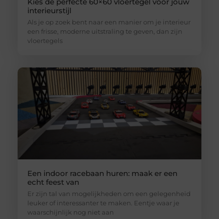
Kies de perfecte 60×60 vloertegel voor jouw
interieurstijl
Als je op zoek bent naar een manier om je interieur
een frisse, moderne uitstraling te geven, dan zijn
vloertegels
Een indoor racebaan huren: maak er een
echt feest van
Er zijn tal van mogelijkheden om een gelegenheid
leuker of interessanter te maken. Eentje waar je
waarschijnlijk nog niet aan