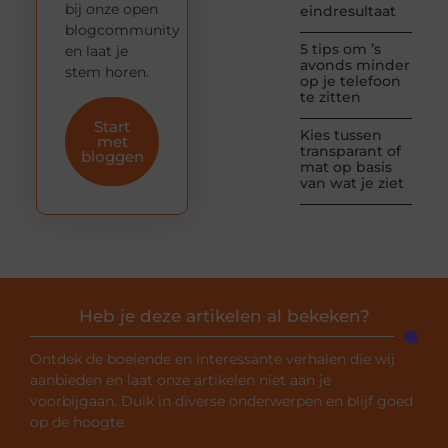
bij onze open
eindresultaat
blogcommunity
5 tips om ’s
en laat je
avonds minder
stem horen.
op je telefoon
te zitten
Start
Kies tussen
met
transparant of
bloggen
mat op basis
van wat je ziet
Heb je deze artikelen al bekeken?
Ontdek de boeiende en interessante verhalen die wij
aanbieden en laat onze artikelen niet aan je
voorbijgaan. Duik in diverse onderwerpen en blijf goed
op de hoogte.