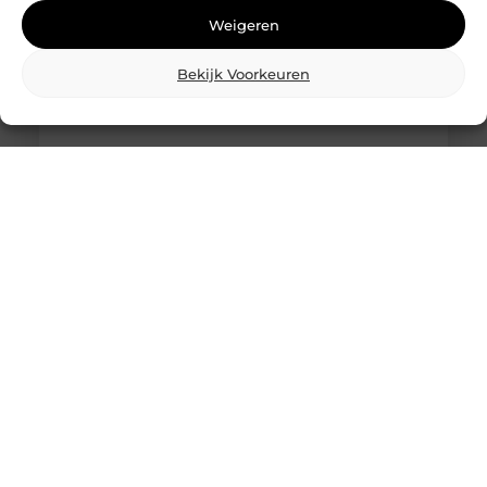
Weigeren
Bekijk Voorkeuren
Wat is skidbouw en waarom wordt het
steeds vaker toegepast?
Vraag je je af wat is skidbouw precies inhoudt? Dan
ben je zeker niet de enige. Skidbouw is een
slimme,