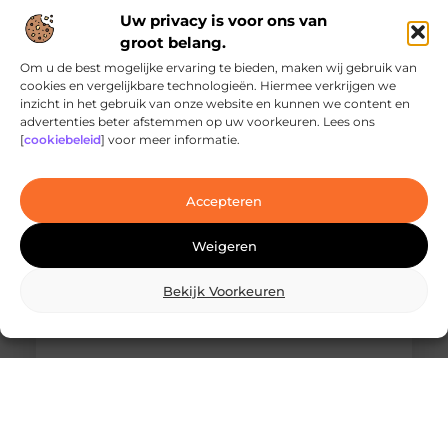
Uw privacy is voor ons van
groot belang.
Om u de best mogelijke ervaring te bieden, maken wij gebruik van
cookies en vergelijkbare technologieën. Hiermee verkrijgen we
inzicht in het gebruik van onze website en kunnen we content en
Ontdek de innovatieve behandelingen in
advertenties beter afstemmen op uw voorkeuren. Lees ons
jouw stad
[
cookiebeleid
] voor meer informatie.
Ben je op zoek naar geavanceerde
laserbehandelingen in Den Haag? Dan ben je hier
aan het juiste adres!
Accepteren
Weigeren
Bekijk Voorkeuren