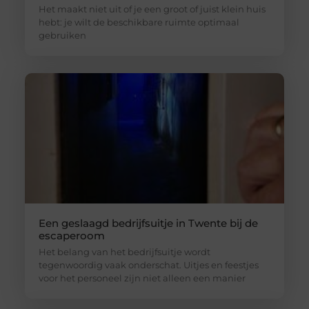
Het maakt niet uit of je een groot of juist klein huis
hebt: je wilt de beschikbare ruimte optimaal
gebruiken
Een geslaagd bedrijfsuitje in Twente bij de
escaperoom
Het belang van het bedrijfsuitje wordt
tegenwoordig vaak onderschat. Uitjes en feestjes
voor het personeel zijn niet alleen een manier