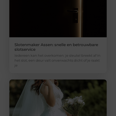
Slotenmaker Assen: snelle en betrouwbare
slotservice
Iedereen kan het overkomen: je sleutel breekt af in
het slot, een deur valt onverwachts dicht of je raakt
je