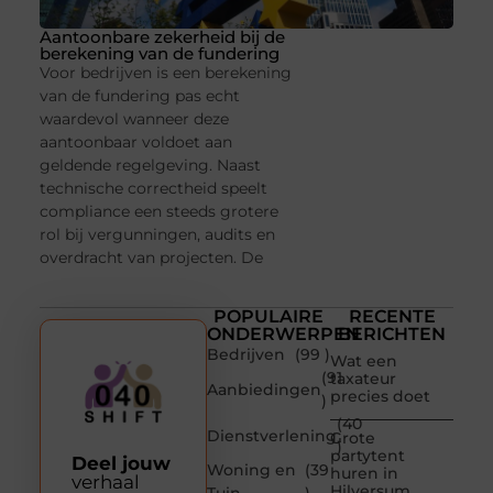
Aantoonbare zekerheid bij de
berekening van de fundering
Voor bedrijven is een berekening
van de fundering pas echt
waardevol wanneer deze
aantoonbaar voldoet aan
geldende regelgeving. Naast
technische correctheid speelt
compliance een steeds grotere
rol bij vergunningen, audits en
overdracht van projecten. De
POPULAIRE
RECENTE
ONDERWERPEN
BERICHTEN
Bedrijven
(99 )
Wat een
(91
taxateur
Aanbiedingen
precies doet
)
(40
Dienstverlening
Grote
)
partytent
Deel jouw
Woning en
(39
huren in
verhaal
Hilversum