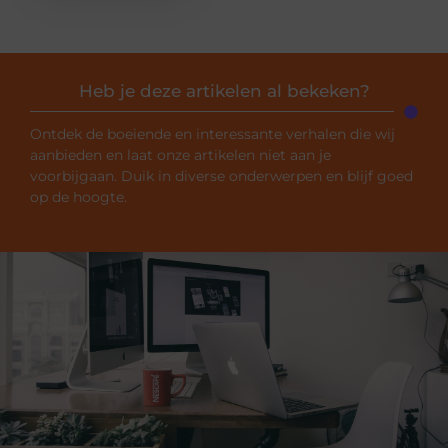
Heb je deze artikelen al bekeken?
Ontdek de boeiende en interessante verhalen die wij
aanbieden en laat onze artikelen niet aan je
voorbijgaan. Duik in diverse onderwerpen en blijf goed
op de hoogte.