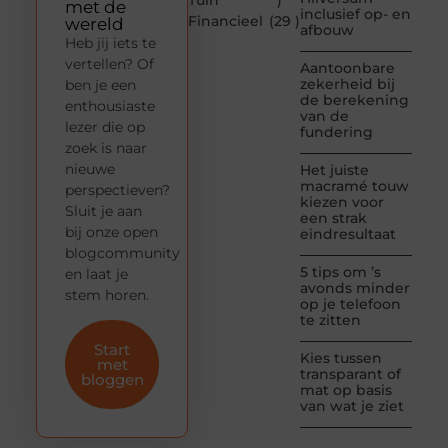
Tuin
)
met de
inclusief op- en
Financieel
(29 )
wereld
afbouw
Heb jij iets te
vertellen? Of
Aantoonbare
zekerheid bij
ben je een
de berekening
enthousiaste
van de
lezer die op
fundering
zoek is naar
nieuwe
Het juiste
macramé touw
perspectieven?
kiezen voor
Sluit je aan
een strak
bij onze open
eindresultaat
blogcommunity
5 tips om ’s
en laat je
avonds minder
stem horen.
op je telefoon
te zitten
Start
Kies tussen
met
transparant of
bloggen
mat op basis
van wat je ziet