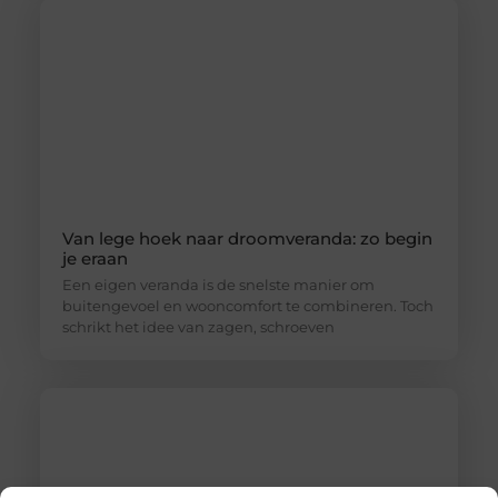
Van lege hoek naar droomveranda: zo begin
je eraan
Een eigen veranda is de snelste manier om
buitengevoel en wooncomfort te combineren. Toch
schrikt het idee van zagen, schroeven