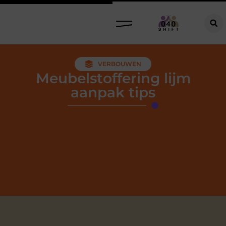
VERBOUWEN
Meubelstoffering lijm
aanpak tips