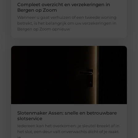
Compleet overzicht en verzekeringen in
Bergen op Zoom
Wanneer u gaat verhuizen of een tweede woning
betrekt, is het belangrijk om uw verzekeringen in
Bergen op Zoom opnieuw
Slotenmaker Assen: snelle en betrouwbare
slotservice
Iedereen kan het overkomen: je sleutel breekt af in
het slot, een deur valt onverwachts dicht of je raakt
je