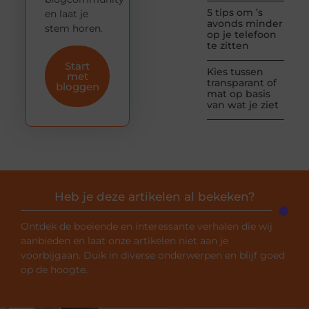
5 tips om ’s
en laat je
avonds minder
stem horen.
op je telefoon
te zitten
Start
Kies tussen
met
transparant of
bloggen
mat op basis
van wat je ziet
Heb je deze artikelen al bekeken?
Ontdek de boeiende en interessante verhalen die wij
aanbieden en laat onze artikelen niet aan je
voorbijgaan. Duik in diverse onderwerpen en blijf goed
op de hoogte.