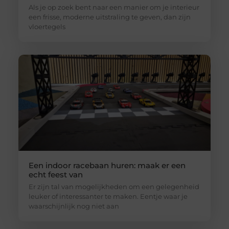
Als je op zoek bent naar een manier om je interieur
een frisse, moderne uitstraling te geven, dan zijn
vloertegels
Een indoor racebaan huren: maak er een
echt feest van
Er zijn tal van mogelijkheden om een gelegenheid
leuker of interessanter te maken. Eentje waar je
waarschijnlijk nog niet aan