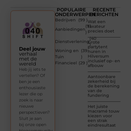
POPULAIRE
RECENTE
ONDERWERPEN
BERICHTEN
Bedrijven
(99 )
Wat een
(91
taxateur
Aanbiedingen
precies doet
)
(40
Dienstverlening
Grote
)
partytent
Deel jouw
Woning en
(39
huren in
verhaal
Hilversum
Tuin
)
met de
inclusief op- en
Financieel
(29 )
wereld
afbouw
Heb jij iets te
vertellen? Of
Aantoonbare
zekerheid bij
ben je een
de berekening
enthousiaste
van de
lezer die op
fundering
zoek is naar
nieuwe
Het juiste
macramé touw
perspectieven?
kiezen voor
Sluit je aan
een strak
bij onze open
eindresultaat
blogcommunity