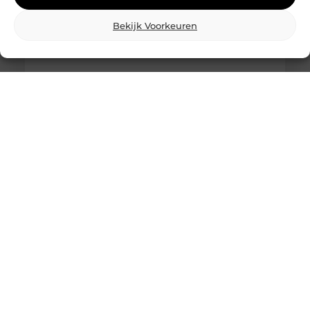
Bekijk Voorkeuren
Wat is skidbouw en waarom wordt het
steeds vaker toegepast?
Vraag je je af wat is skidbouw precies inhoudt? Dan
ben je zeker niet de enige. Skidbouw is een
slimme,