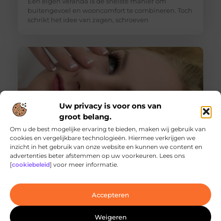
Een eigen veranda is de snelste manier om
buitengevoel en wooncomfort te combineren. Toch
schrikt het idee van zagen, schroeven
Uw privacy is voor ons van
groot belang.
Om u de best mogelijke ervaring te bieden, maken wij gebruik van
cookies en vergelijkbare technologieën. Hiermee verkrijgen we
inzicht in het gebruik van onze website en kunnen we content en
Ontdek de innovatieve behandelingen in
advertenties beter afstemmen op uw voorkeuren. Lees ons
jouw stad
[
cookiebeleid
] voor meer informatie.
Ben je op zoek naar geavanceerde
laserbehandelingen in Den Haag? Dan ben je hier
aan het juiste adres!
Accepteren
Weigeren