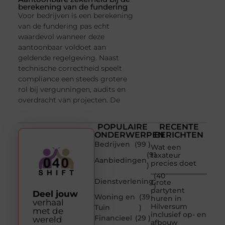
berekening van de fundering
Voor bedrijven is een berekening
van de fundering pas echt
waardevol wanneer deze
aantoonbaar voldoet aan
geldende regelgeving. Naast
technische correctheid speelt
compliance een steeds grotere
rol bij vergunningen, audits en
overdracht van projecten. De
POPULAIRE
RECENTE
ONDERWERPEN
BERICHTEN
Bedrijven
(99 )
Wat een
(91
taxateur
Aanbiedingen
precies doet
)
(40
Dienstverlening
Grote
)
partytent
Deel jouw
Woning en
(39
huren in
verhaal
Hilversum
Tuin
)
met de
inclusief op- en
Financieel
(29 )
wereld
afbouw