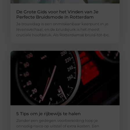
De Grote Gids voor het Vinden van Je
Perfecte Bruidsmode in Rotterdam
Je trouwdag is een onmiskenbaar keerpunt in je
levensverhaal, en de bruidsjurk is het meest
cruciale hoofdstuk. Als Rotterdamse bruid-tot-be,
5 Tips om je rijbewijs te halen
Zonder een gedegen voorbereiding loop je
onnodig risico op uitstel of extra kosten. Een