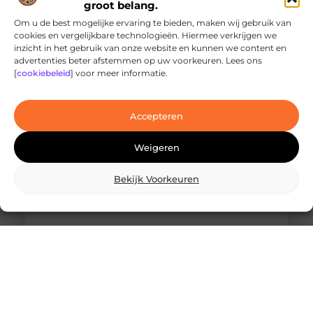
groot belang.
Om u de best mogelijke ervaring te bieden, maken wij gebruik van
cookies en vergelijkbare technologieën. Hiermee verkrijgen we
inzicht in het gebruik van onze website en kunnen we content en
Ontdek de innovatieve behandelingen in
advertenties beter afstemmen op uw voorkeuren. Lees ons
jouw stad
[
cookiebeleid
] voor meer informatie.
Ben je op zoek naar geavanceerde
laserbehandelingen in Den Haag? Dan ben je hier
aan het juiste adres!
Accepteren
Weigeren
Bekijk Voorkeuren
Wat is skidbouw en waarom wordt het