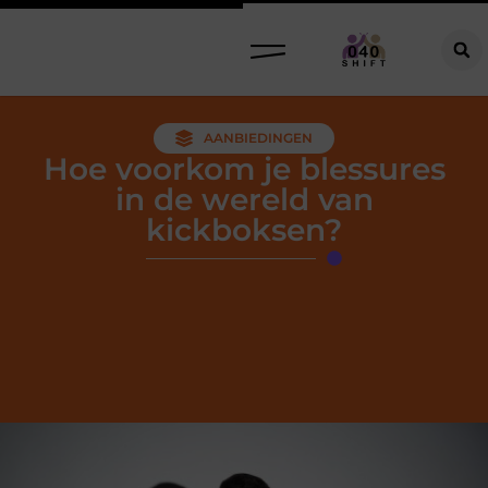
AANBIEDINGEN
Hoe voorkom je blessures
in de wereld van
kickboksen?