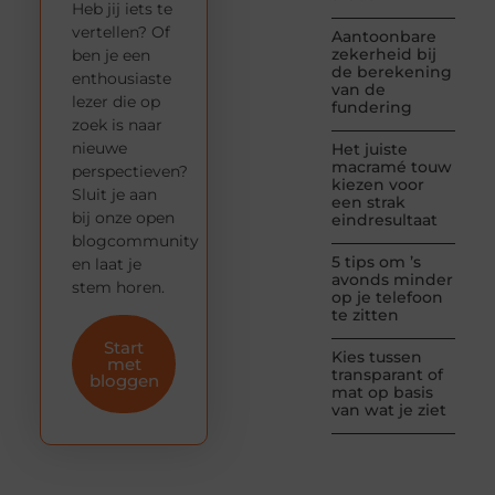
Heb jij iets te
vertellen? Of
Aantoonbare
zekerheid bij
ben je een
de berekening
enthousiaste
van de
lezer die op
fundering
zoek is naar
nieuwe
Het juiste
macramé touw
perspectieven?
kiezen voor
Sluit je aan
een strak
bij onze open
eindresultaat
blogcommunity
5 tips om ’s
en laat je
avonds minder
stem horen.
op je telefoon
te zitten
Start
Kies tussen
met
transparant of
bloggen
mat op basis
van wat je ziet