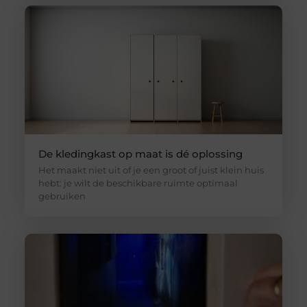
De kledingkast op maat is dé oplossing
Het maakt niet uit of je een groot of juist klein huis
hebt: je wilt de beschikbare ruimte optimaal
gebruiken