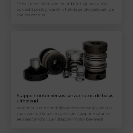
Je wilt een elektrische haard die in jouw ruimte
ook echt prettig werkt in het dagelijks gebruik. De
snelste manier
Stappenmotor versus servomotor: de basis
uitgelegd
Wanneer u een aandrijfsysteem ontwerpt, staat u
vaak voor de keuze tussen een stappenmotor en
een servomotor. Een stappenmotor beweegt