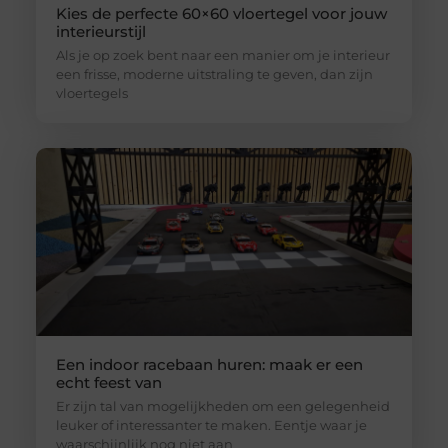
Kies de perfecte 60×60 vloertegel voor jouw
interieurstijl
Als je op zoek bent naar een manier om je interieur
een frisse, moderne uitstraling te geven, dan zijn
vloertegels
Een indoor racebaan huren: maak er een
echt feest van
Er zijn tal van mogelijkheden om een gelegenheid
leuker of interessanter te maken. Eentje waar je
waarschijnlijk nog niet aan