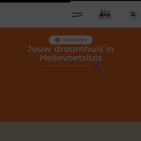
BEDRIJVEN
Jouw droomhuis in
Hellevoetsluis