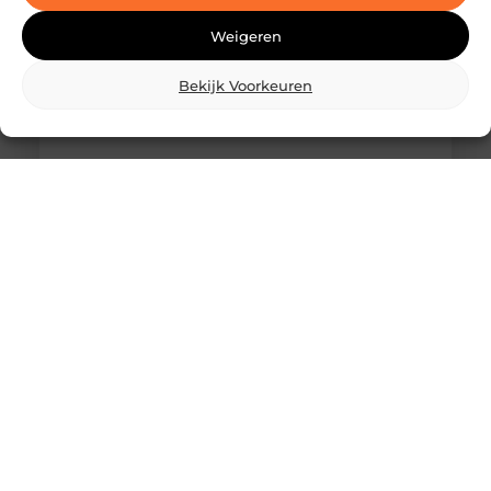
Weigeren
Bekijk Voorkeuren
Wat is skidbouw en waarom wordt het
steeds vaker toegepast?
Vraag je je af wat is skidbouw precies inhoudt? Dan
ben je zeker niet de enige. Skidbouw is een
slimme,