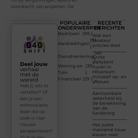
overdracht van projecten. De
POPULAIRE
RECENTE
ONDERWERPEN
BERICHTEN
Bedrijven
(99 )
Wat een
(91
taxateur
Aanbiedingen
precies doet
)
(40
Dienstverlening
Grote
)
partytent
Deel jouw
Woning en
(39
huren in
verhaal
Hilversum
Tuin
)
met de
inclusief op- en
Financieel
(29 )
wereld
afbouw
Heb jij iets te
vertellen? Of
Aantoonbare
zekerheid bij
ben je een
de berekening
enthousiaste
van de
lezer die op
fundering
zoek is naar
nieuwe
Het juiste
macramé touw
perspectieven?
kiezen voor
Sluit je aan