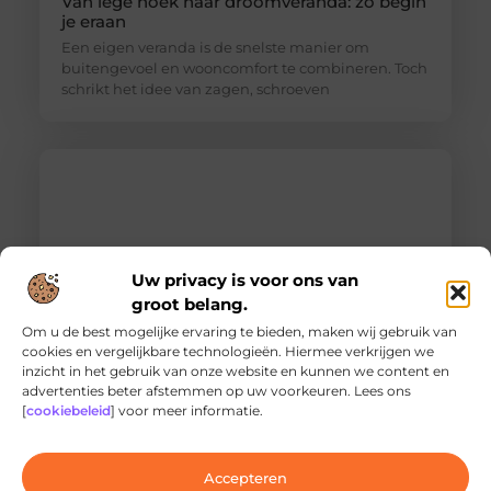
Van lege hoek naar droomveranda: zo begin
je eraan
Een eigen veranda is de snelste manier om
buitengevoel en wooncomfort te combineren. Toch
schrikt het idee van zagen, schroeven
Uw privacy is voor ons van
groot belang.
Om u de best mogelijke ervaring te bieden, maken wij gebruik van
cookies en vergelijkbare technologieën. Hiermee verkrijgen we
inzicht in het gebruik van onze website en kunnen we content en
Ontdek de innovatieve behandelingen in
advertenties beter afstemmen op uw voorkeuren. Lees ons
jouw stad
[
cookiebeleid
] voor meer informatie.
Ben je op zoek naar geavanceerde
laserbehandelingen in Den Haag? Dan ben je hier
aan het juiste adres!
Accepteren