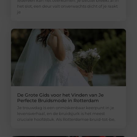
Iedereen kan het overkomen: je sleutel breekt af in
het slot, een deur valt onverwachts dicht of je raakt
je
De Grote Gids voor het Vinden van Je
Perfecte Bruidsmode in Rotterdam
Je trouwdag is een onmiskenbaar keerpunt in je
levensverhaal, en de bruidsjurk is het meest
cruciale hoofdstuk. Als Rotterdamse bruid-tot-be,