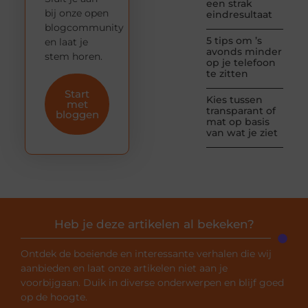
een strak
bij onze open
eindresultaat
blogcommunity
5 tips om ’s
en laat je
avonds minder
stem horen.
op je telefoon
te zitten
Start
Kies tussen
met
transparant of
bloggen
mat op basis
van wat je ziet
Heb je deze artikelen al bekeken?
Ontdek de boeiende en interessante verhalen die wij
aanbieden en laat onze artikelen niet aan je
voorbijgaan. Duik in diverse onderwerpen en blijf goed
op de hoogte.