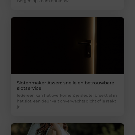
Bergen op Zoom opnieuw
Slotenmaker Assen: snelle en betrouwbare
slotservice
Iedereen kan het overkomen: je sleutel breekt af in
het slot, een deur valt onverwachts dicht of je raakt
je