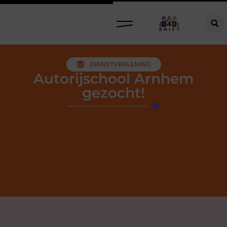
DIENSTVERLENING
Autorijschool Arnhem
gezocht!