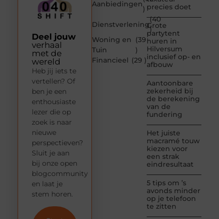
Aanbiedingen
precies doet
)
(40
Dienstverlening
Grote
)
partytent
Deel jouw
Woning en
(39
huren in
verhaal
Hilversum
Tuin
)
met de
inclusief op- en
Financieel
(29 )
wereld
afbouw
Heb jij iets te
vertellen? Of
Aantoonbare
zekerheid bij
ben je een
de berekening
enthousiaste
van de
lezer die op
fundering
zoek is naar
nieuwe
Het juiste
macramé touw
perspectieven?
kiezen voor
Sluit je aan
een strak
bij onze open
eindresultaat
blogcommunity
5 tips om ’s
en laat je
avonds minder
stem horen.
op je telefoon
te zitten