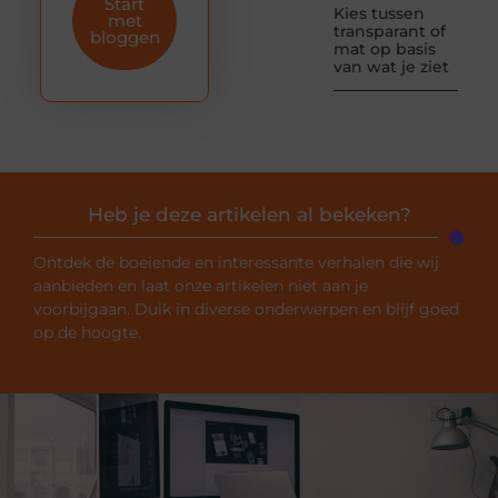
Start
Kies tussen
met
transparant of
bloggen
mat op basis
van wat je ziet
Heb je deze artikelen al bekeken?
Ontdek de boeiende en interessante verhalen die wij
aanbieden en laat onze artikelen niet aan je
voorbijgaan. Duik in diverse onderwerpen en blijf goed
op de hoogte.