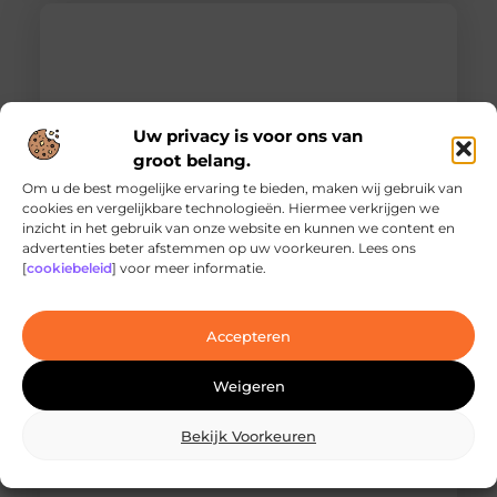
Uw privacy is voor ons van
groot belang.
Om u de best mogelijke ervaring te bieden, maken wij gebruik van
cookies en vergelijkbare technologieën. Hiermee verkrijgen we
inzicht in het gebruik van onze website en kunnen we content en
Ontdek de innovatieve behandelingen in
advertenties beter afstemmen op uw voorkeuren. Lees ons
jouw stad
[
cookiebeleid
] voor meer informatie.
Ben je op zoek naar geavanceerde
laserbehandelingen in Den Haag? Dan ben je hier
aan het juiste adres!
Accepteren
Weigeren
Bekijk Voorkeuren