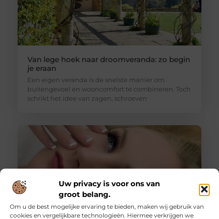
Van lege hoek naar droomveranda: zo begin
je eraan
Een eigen veranda is de snelste manier om
buitengevoel en wooncomfort te combineren. Toch
schrikt het idee van zagen, schroeven
Uw privacy is voor ons van
groot belang.
Om u de best mogelijke ervaring te bieden, maken wij gebruik van
cookies en vergelijkbare technologieën. Hiermee verkrijgen we