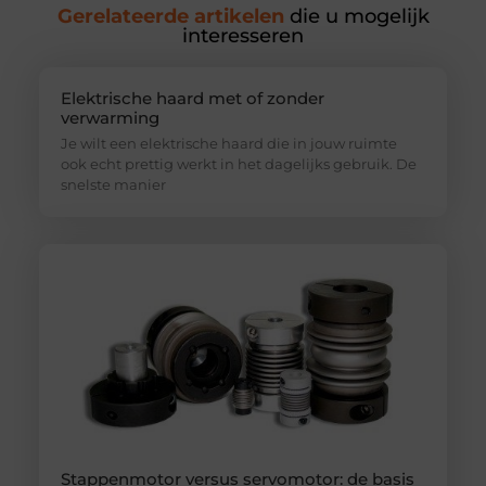
Gerelateerde artikelen
die u mogelijk
interesseren
Elektrische haard met of zonder
verwarming
Je wilt een elektrische haard die in jouw ruimte
ook echt prettig werkt in het dagelijks gebruik. De
snelste manier
Stappenmotor versus servomotor: de basis