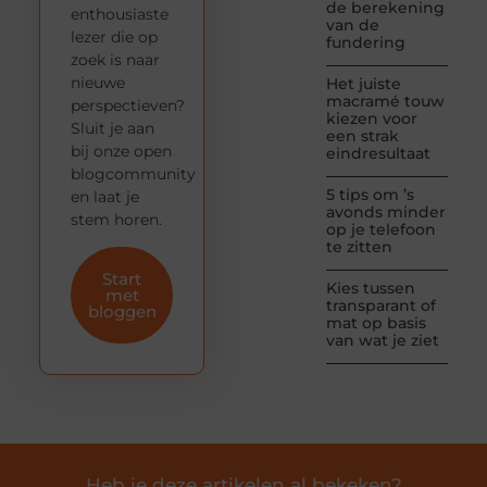
de berekening
enthousiaste
van de
lezer die op
fundering
zoek is naar
nieuwe
Het juiste
macramé touw
perspectieven?
kiezen voor
Sluit je aan
een strak
bij onze open
eindresultaat
blogcommunity
5 tips om ’s
en laat je
avonds minder
stem horen.
op je telefoon
te zitten
Start
Kies tussen
met
transparant of
bloggen
mat op basis
van wat je ziet
Heb je deze artikelen al bekeken?