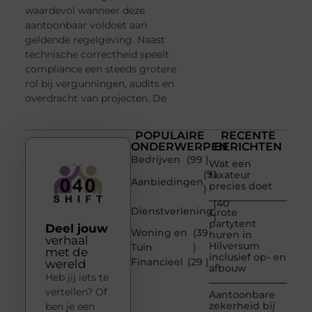
waardevol wanneer deze
aantoonbaar voldoet aan
geldende regelgeving. Naast
technische correctheid speelt
compliance een steeds grotere
rol bij vergunningen, audits en
overdracht van projecten. De
POPULAIRE
RECENTE
ONDERWERPEN
BERICHTEN
Bedrijven
(99 )
Wat een
(91
taxateur
Aanbiedingen
precies doet
)
(40
Dienstverlening
Grote
)
partytent
Deel jouw
Woning en
(39
huren in
verhaal
Hilversum
Tuin
)
met de
inclusief op- en
Financieel
(29 )
wereld
afbouw
Heb jij iets te
vertellen? Of
Aantoonbare
zekerheid bij
ben je een