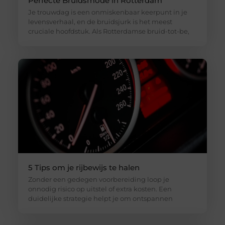
Perfecte Bruidsmode in Rotterdam
Je trouwdag is een onmiskenbaar keerpunt in je
levensverhaal, en de bruidsjurk is het meest
cruciale hoofdstuk. Als Rotterdamse bruid-tot-be,
5 Tips om je rijbewijs te halen
Zonder een gedegen voorbereiding loop je
onnodig risico op uitstel of extra kosten. Een
duidelijke strategie helpt je om ontspannen