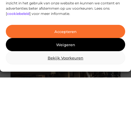
inzicht in het gebruik van onze website en kunnen we content en
Ontdek de innovatieve behandelingen in
advertenties beter afstemmen op uw voorkeuren. Lees ons
jouw stad
[
cookiebeleid
] voor meer informatie.
Ben je op zoek naar geavanceerde
laserbehandelingen in Den Haag? Dan ben je hier
aan het juiste adres!
Accepteren
Weigeren
Bekijk Voorkeuren
Wat is skidbouw en waarom wordt het
steeds vaker toegepast?
Vraag je je af wat is skidbouw precies inhoudt? Dan
ben je zeker niet de enige. Skidbouw is een