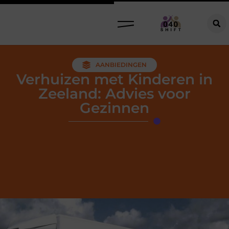
AANBIEDINGEN
Verhuizen met Kinderen in
Zeeland: Advies voor
Gezinnen