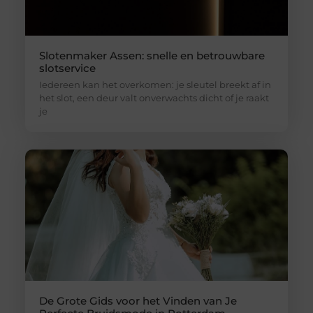
Slotenmaker Assen: snelle en betrouwbare
slotservice
Iedereen kan het overkomen: je sleutel breekt af in
het slot, een deur valt onverwachts dicht of je raakt
je
De Grote Gids voor het Vinden van Je