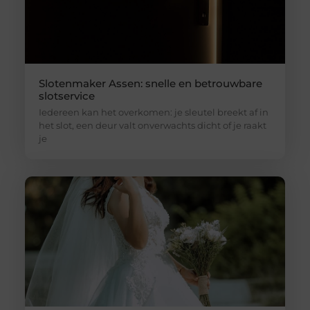
Slotenmaker Assen: snelle en betrouwbare
slotservice
Iedereen kan het overkomen: je sleutel breekt af in
het slot, een deur valt onverwachts dicht of je raakt
je