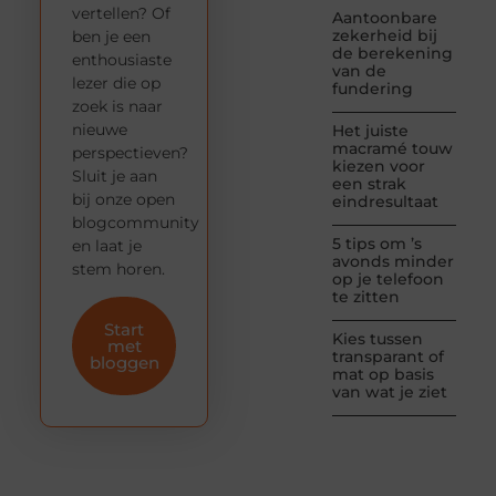
vertellen? Of
Aantoonbare
zekerheid bij
ben je een
de berekening
enthousiaste
van de
lezer die op
fundering
zoek is naar
nieuwe
Het juiste
macramé touw
perspectieven?
kiezen voor
Sluit je aan
een strak
bij onze open
eindresultaat
blogcommunity
5 tips om ’s
en laat je
avonds minder
stem horen.
op je telefoon
te zitten
Start
Kies tussen
met
transparant of
bloggen
mat op basis
van wat je ziet