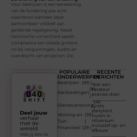
Voor bedrijven is een berekening
van de fundering pas echt
waardevol wanneer deze
aantoonbaar voldoet aan
geldende regelgeving. Naast
technische correctheid speelt
compliance een steeds grotere
rol bij vergunningen, audits en
overdracht van projecten. De
POPULAIRE
RECENTE
ONDERWERPEN
BERICHTEN
Bedrijven
(99 )
Wat een
(91
taxateur
Aanbiedingen
precies doet
)
(40
Dienstverlening
Grote
)
partytent
Deel jouw
Woning en
(39
huren in
verhaal
Hilversum
Tuin
)
met de
inclusief op- en
Financieel
(29 )
wereld
afbouw
Heb jij iets te