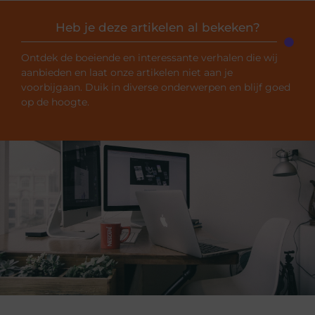
Heb je deze artikelen al bekeken?
Ontdek de boeiende en interessante verhalen die wij
aanbieden en laat onze artikelen niet aan je
voorbijgaan. Duik in diverse onderwerpen en blijf goed
op de hoogte.