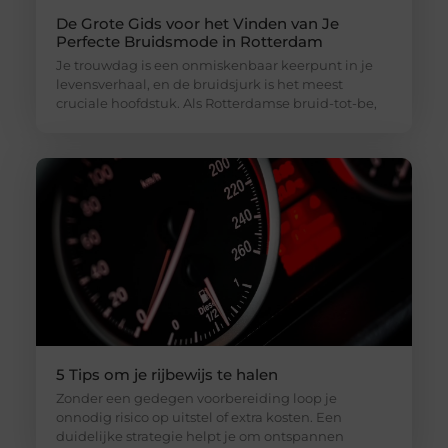
De Grote Gids voor het Vinden van Je
Perfecte Bruidsmode in Rotterdam
Je trouwdag is een onmiskenbaar keerpunt in je
levensverhaal, en de bruidsjurk is het meest
cruciale hoofdstuk. Als Rotterdamse bruid-tot-be,
5 Tips om je rijbewijs te halen
Zonder een gedegen voorbereiding loop je
onnodig risico op uitstel of extra kosten. Een
duidelijke strategie helpt je om ontspannen