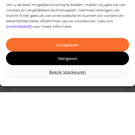
Om u de best mogelijke ervaring te bieden, maken wij gebruik van
cookies en vergelijkbare technologieën. Hiermee verkrijgen we
inzicht in het gebruik van onze website en kunnen we content en
Ontdek de innovatieve behandelingen in
advertenties beter afstemmen op uw voorkeuren. Lees ons
jouw stad
[
cookiebeleid
] voor meer informatie.
Ben je op zoek naar geavanceerde
laserbehandelingen in Den Haag? Dan ben je hier
aan het juiste adres!
Accepteren
Weigeren
Bekijk Voorkeuren
Wat is skidbouw en waarom wordt het
steeds vaker toegepast?