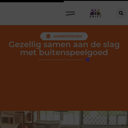
AANBIEDINGEN
Gezellig samen aan de slag
met buitenspeelgoed