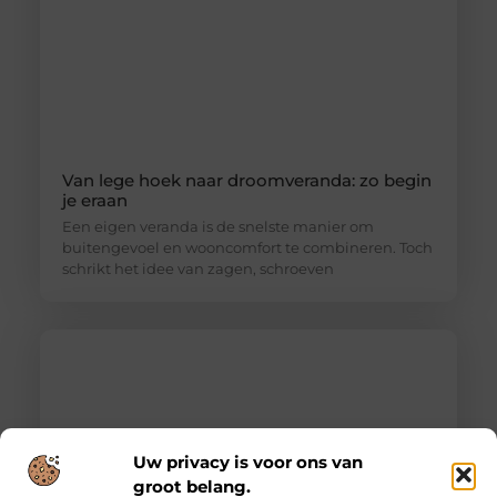
Van lege hoek naar droomveranda: zo begin
je eraan
Een eigen veranda is de snelste manier om
buitengevoel en wooncomfort te combineren. Toch
schrikt het idee van zagen, schroeven
Uw privacy is voor ons van
groot belang.