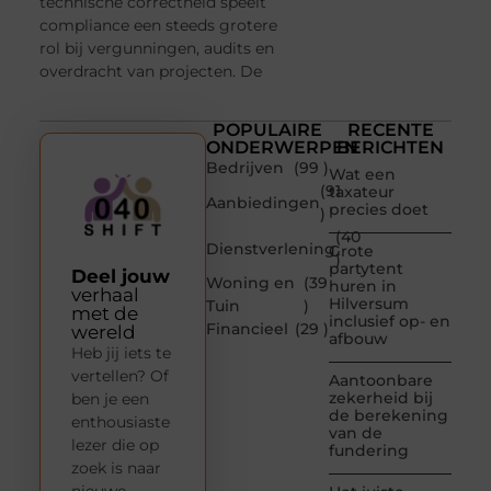
technische correctheid speelt
compliance een steeds grotere
rol bij vergunningen, audits en
overdracht van projecten. De
POPULAIRE
RECENTE
ONDERWERPEN
BERICHTEN
Bedrijven
(99 )
Wat een
(91
taxateur
Aanbiedingen
precies doet
)
(40
Dienstverlening
Grote
)
partytent
Deel jouw
Woning en
(39
huren in
verhaal
Hilversum
Tuin
)
met de
inclusief op- en
Financieel
(29 )
wereld
afbouw
Heb jij iets te
vertellen? Of
Aantoonbare
zekerheid bij
ben je een
de berekening
enthousiaste
van de
lezer die op
fundering
zoek is naar
nieuwe