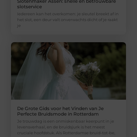
Slotenmaker Assen: snelle en betrouwbare
slotservice
Iedereen kan het overkomen: je sleutel breekt af in
het slot, een deur valt onverwachts dicht of je raakt
je
De Grote Gids voor het Vinden van Je
Perfecte Bruidsmode in Rotterdam
Je trouwdag is een onmiskenbaar keerpunt in je
levensverhaal, en de bruidsjurk is het meest
cruciale hoofdstuk. Als Rotterdamse bruid-tot-be,