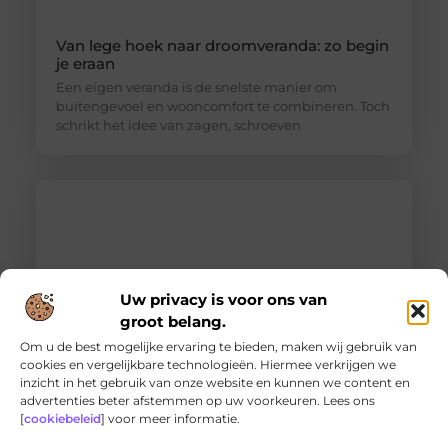
Van lege hoek naar droomveranda: zo begin
je eraan
Een eigen veranda is de snelste manier om
buitengevoel en wooncomfort te combineren. Toch
schrikt het idee van zagen, schroeven
Uw privacy is voor ons van
groot belang.
Om u de best mogelijke ervaring te bieden, maken wij gebruik van
cookies en vergelijkbare technologieën. Hiermee verkrijgen we
inzicht in het gebruik van onze website en kunnen we content en
Ontdek de innovatieve behandelingen in
advertenties beter afstemmen op uw voorkeuren. Lees ons
jouw stad
[
cookiebeleid
] voor meer informatie.
Ben je op zoek naar geavanceerde