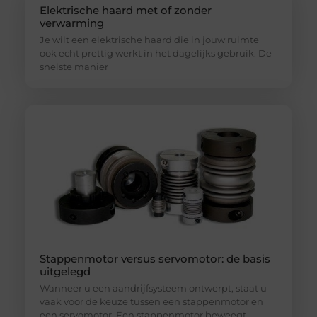
Elektrische haard met of zonder
verwarming
Je wilt een elektrische haard die in jouw ruimte
ook echt prettig werkt in het dagelijks gebruik. De
snelste manier
Stappenmotor versus servomotor: de basis
uitgelegd
Wanneer u een aandrijfsysteem ontwerpt, staat u
vaak voor de keuze tussen een stappenmotor en
een servomotor. Een stappenmotor beweegt