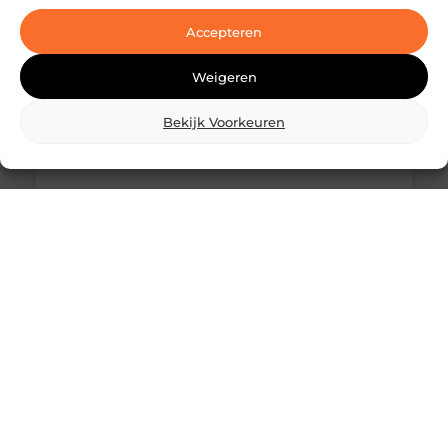
laserbehandelingen in Den Haag? Dan ben je hier
aan het juiste adres!
Accepteren
Weigeren
Bekijk Voorkeuren
Wat is skidbouw en waarom wordt het
steeds vaker toegepast?
Vraag je je af wat is skidbouw precies inhoudt? Dan
ben je zeker niet de enige. Skidbouw is een
slimme,