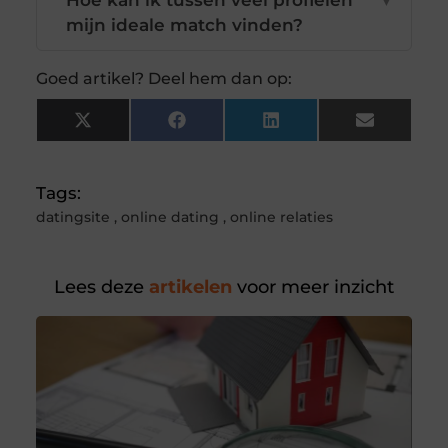
Hoe kan ik tussen veel profielen
▼
mijn ideale match vinden?
Goed artikel? Deel hem dan op:
X
Facebook
LinkedIn
Email
(Twitter)
Tags:
datingsite
,
online dating
,
online relaties
Lees deze
artikelen
voor meer inzicht