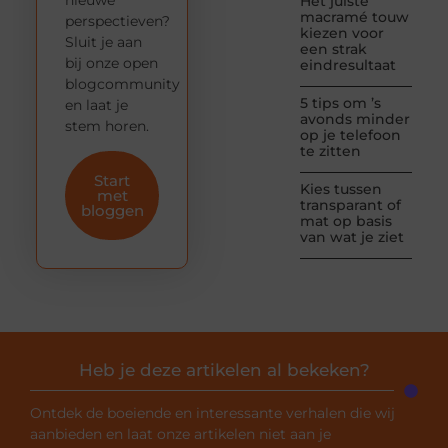
Het juiste
macramé touw
perspectieven?
kiezen voor
Sluit je aan
een strak
bij onze open
eindresultaat
blogcommunity
5 tips om ’s
en laat je
avonds minder
stem horen.
op je telefoon
te zitten
Start
Kies tussen
met
transparant of
bloggen
mat op basis
van wat je ziet
Heb je deze artikelen al bekeken?
Ontdek de boeiende en interessante verhalen die wij
aanbieden en laat onze artikelen niet aan je