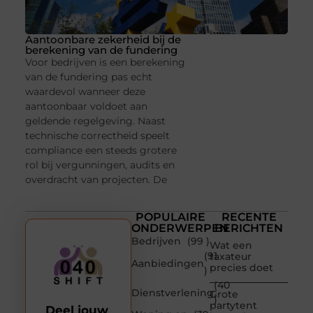
Aantoonbare zekerheid bij de
berekening van de fundering
Voor bedrijven is een berekening
van de fundering pas echt
waardevol wanneer deze
aantoonbaar voldoet aan
geldende regelgeving. Naast
technische correctheid speelt
compliance een steeds grotere
rol bij vergunningen, audits en
overdracht van projecten. De
POPULAIRE
RECENTE
ONDERWERPEN
BERICHTEN
Bedrijven
(99 )
Wat een
(91
taxateur
Aanbiedingen
precies doet
)
(40
Dienstverlening
Grote
)
partytent
Deel jouw