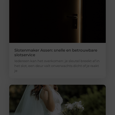
Slotenmaker Assen: snelle en betrouwbare
slotservice
Iedereen kan het overkomen: je sleutel breekt af in
het slot, een deur valt onverwachts dicht of je raakt
je