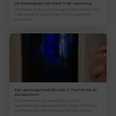
De kledingkast op maat is dé oplossing
Het maakt niet uit of je een groot of juist klein huis
hebt: je wilt de beschikbare ruimte optimaal
gebruiken
Een geslaagd bedrijfsuitje in Twente bij de
escaperoom
Het belang van het bedrijfsuitje wordt
tegenwoordig vaak onderschat. Uitjes en feestjes
voor het personeel zijn niet alleen een manier