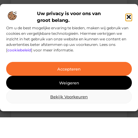
Uw privacy is voor ons van
groot belang.
Om u de best mogelijke ervaring te bieden, maken wij gebruik van
cookies en vergelijkbare technologieën. Hiermee verkrijgen we
inzicht in het gebruik van onze website en kunnen we content en
Ontdek de innovatieve behandelingen in
advertenties beter afstemmen op uw voorkeuren. Lees ons
jouw stad
[
cookiebeleid
] voor meer informatie.
Ben je op zoek naar geavanceerde
laserbehandelingen in Den Haag? Dan ben je hier
aan het juiste adres!
Accepteren
Weigeren
Bekijk Voorkeuren