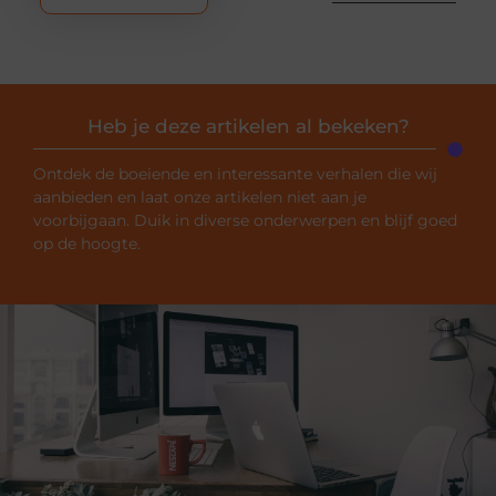
Heb je deze artikelen al bekeken?
Ontdek de boeiende en interessante verhalen die wij
aanbieden en laat onze artikelen niet aan je
voorbijgaan. Duik in diverse onderwerpen en blijf goed
op de hoogte.