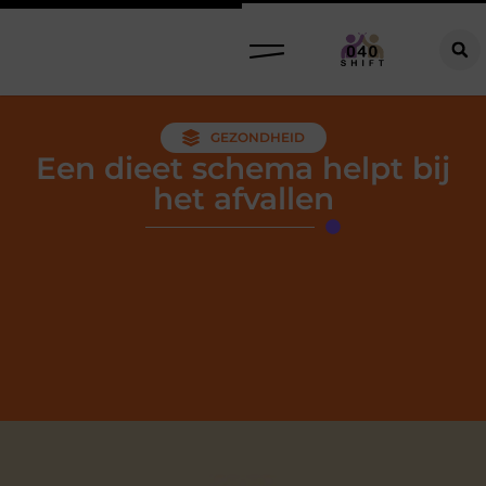
GEZONDHEID
Een dieet schema helpt bij
het afvallen