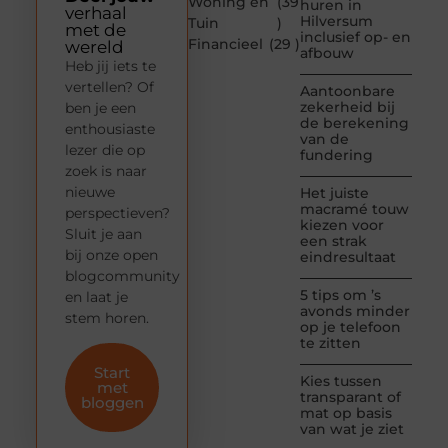
Woning en
(39
huren in
verhaal
Hilversum
Tuin
)
met de
inclusief op- en
Financieel
(29 )
wereld
afbouw
Heb jij iets te
vertellen? Of
Aantoonbare
zekerheid bij
ben je een
de berekening
enthousiaste
van de
lezer die op
fundering
zoek is naar
nieuwe
Het juiste
macramé touw
perspectieven?
kiezen voor
Sluit je aan
een strak
bij onze open
eindresultaat
blogcommunity
5 tips om ’s
en laat je
avonds minder
stem horen.
op je telefoon
te zitten
Start
Kies tussen
met
transparant of
bloggen
mat op basis
van wat je ziet