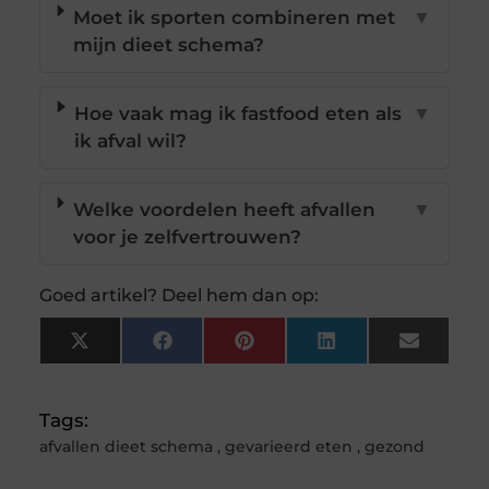
Moet ik sporten combineren met
▼
mijn dieet schema?
Hoe vaak mag ik fastfood eten als
▼
ik afval wil?
Welke voordelen heeft afvallen
▼
voor je zelfvertrouwen?
Goed artikel? Deel hem dan op:
X
Facebook
Pinterest
LinkedIn
Email
(Twitter)
Tags:
afvallen dieet schema
,
gevarieerd eten
,
gezond