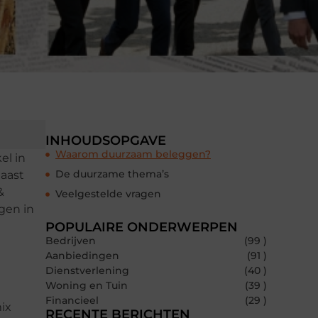
INHOUDSOPGAVE
Waarom duurzaam beleggen?
el in
De duurzame thema’s
naast
&
Veelgestelde vragen
gen in
POPULAIRE ONDERWERPEN
Bedrijven
(99 )
Aanbiedingen
(91 )
Dienstverlening
(40 )
Woning en Tuin
(39 )
Financieel
(29 )
ix
RECENTE BERICHTEN