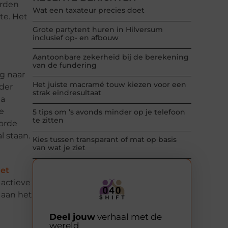
orden
Wat een taxateur precies doet
te. Het
Grote partytent huren in Hilversum
inclusief op- en afbouw
Aantoonbare zekerheid bij de berekening
van de fundering
g naar
Het juiste macramé touw kiezen voor een
nder
strak eindresultaat
ma
e
5 tips om ’s avonds minder op je telefoon
te zitten
orde
l staan.
Kies tussen transparant of mat op basis
van wat je ziet
et
actieve
 aan het
Deel jouw
verhaal met de
wereld