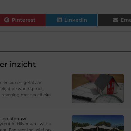
Pinterest
LinkedIn
Ema
r inzicht
n en er een getal aan
gelijkt de woning met
 rekening met specifieke
p- en afbouw
tent in Hilversum, wilt u
t. Een tent inclusief op-