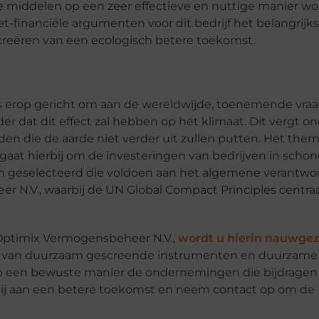
e middelen op een zeer effectieve en nuttige manier w
t-financiële argumenten voor dit bedrijf het belangrijks
creëren van een ecologisch betere toekomst.
s erop gericht om aan de wereldwijde, toenemende vraa
dat dit effect zal hebben op het klimaat. Dit vergt o
 die de aarde niet verder uit zullen putten. Het the
gaat hierbij om de investeringen van bedrijven in schon
n geselecteerd die voldoen aan het algemene verantwo
N.V., waarbij de UN Global Compact Principles centraa
Optimix Vermogensbeheer N.V.,
wordt u hierin nauwgez
ik van duurzaam gescreende instrumenten en duurzame 
op een bewuste manier de ondernemingen die bijdragen
bij aan een betere toekomst en neem contact op om de