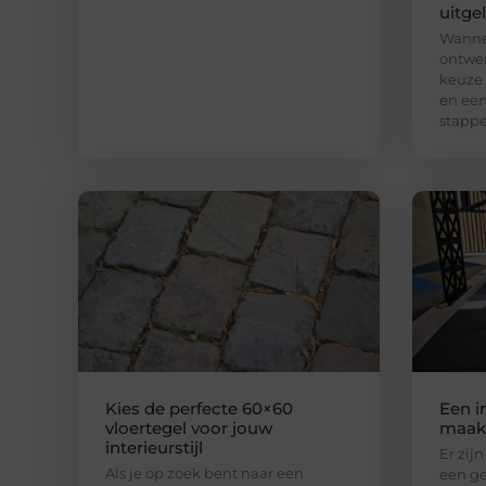
uitge
Wannee
ontwer
keuze
en een
stapp
Kies de perfecte 60×60
Een i
vloertegel voor jouw
maak 
interieurstijl
Er zij
Als je op zoek bent naar een
een ge