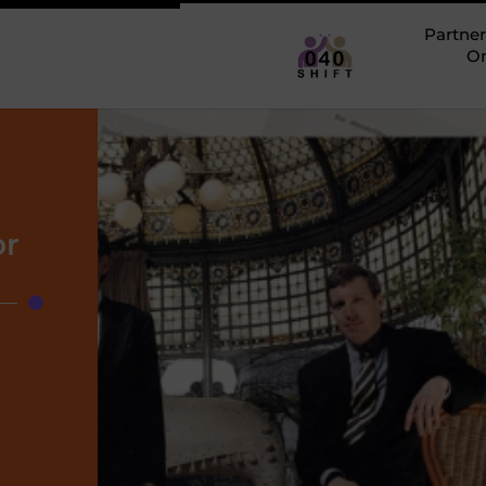
Partner
O
or