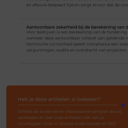
en afbouw bespaart tijd en zorgt ervoor dat de con
Aantoonbare zekerheid bij de berekening van 
Voor bedrijven is een berekening van de fundering
wanneer deze aantoonbaar voldoet aan geldende r
technische correctheid speelt compliance een steed
vergunningen, audits en overdracht van projecten.
Heb je deze artikelen al bekeken?
Ontdek de boeiende en interessante verhalen die wij
aanbieden en laat onze artikelen niet aan je
voorbijgaan. Duik in diverse onderwerpen en blijf