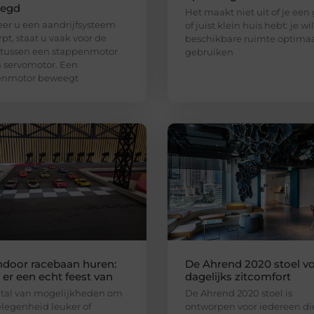
legd
Het maakt niet uit of je een
r u een aandrijfsysteem
of juist klein huis hebt: je wi
pt, staat u vaak voor de
beschikbare ruimte optima
 tussen een stappenmotor
gebruiken
 servomotor. Een
enmotor beweegt
ndoor racebaan huren:
De Ahrend 2020 stoel v
er een echt feest van
dagelijks zitcomfort
n tal van mogelijkheden om
De Ahrend 2020 stoel is
legenheid leuker of
ontworpen voor iedereen di