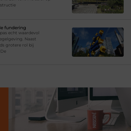
structie
de fundering
 pas echt waardevol
egelgeving. Naast
s grotere rol bij
 De