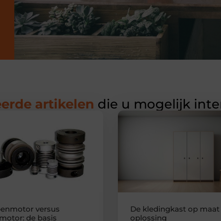
erde artikelen
die u mogelijk int
enmotor versus
De kledingkast op maat 
motor: de basis
oplossing