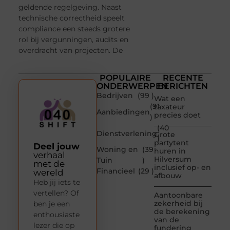
geldende regelgeving. Naast
technische correctheid speelt
compliance een steeds grotere
rol bij vergunningen, audits en
overdracht van projecten. De
POPULAIRE
RECENTE
ONDERWERPEN
BERICHTEN
Bedrijven
(99 )
Wat een
(91
taxateur
Aanbiedingen
precies doet
)
(40
Dienstverlening
Grote
)
partytent
Deel jouw
Woning en
(39
huren in
verhaal
Hilversum
Tuin
)
met de
inclusief op- en
Financieel
(29 )
wereld
afbouw
Heb jij iets te
vertellen? Of
Aantoonbare
zekerheid bij
ben je een
de berekening
enthousiaste
van de
lezer die op
fundering