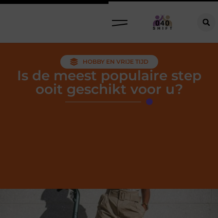
HOBBY EN VRIJE TIJD
Is de meest populaire step
ooit geschikt voor u?