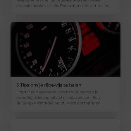
cruciale hoofdstuk. Als Rotterdamse bruid-tot-be,
5 Tips om je rijbewijs te halen
Zonder een gedegen voorbereiding loop je
onnodig risico op uitstel of extra kosten. Een
duidelijke strategie helpt je om ontspannen