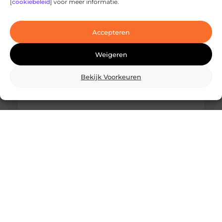
[
cookiebeleid
] voor meer informatie.
Ben je op zoek naar geavanceerde
laserbehandelingen in Den Haag? Dan ben je hier
aan het juiste adres!
Accepteren
Weigeren
Bekijk Voorkeuren
Wat is skidbouw en waarom wordt het
steeds vaker toegepast?
Vraag je je af wat is skidbouw precies inhoudt? Dan
ben je zeker niet de enige. Skidbouw is een
slimme,