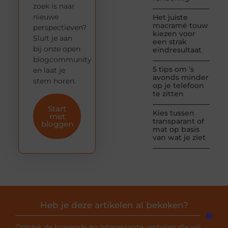
zoek is naar
nieuwe
Het juiste
macramé touw
perspectieven?
kiezen voor
Sluit je aan
een strak
bij onze open
eindresultaat
blogcommunity
5 tips om ’s
en laat je
avonds minder
stem horen.
op je telefoon
te zitten
Start
Kies tussen
met
transparant of
bloggen
mat op basis
van wat je ziet
Heb je deze artikelen al bekeken?
Ontdek de boeiende en interessante verhalen die wij