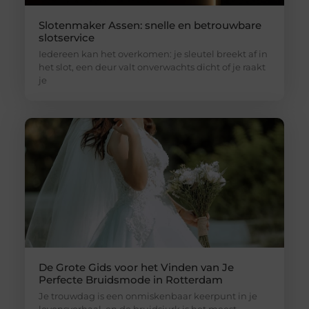
Slotenmaker Assen: snelle en betrouwbare
slotservice
Iedereen kan het overkomen: je sleutel breekt af in
het slot, een deur valt onverwachts dicht of je raakt
je
De Grote Gids voor het Vinden van Je
Perfecte Bruidsmode in Rotterdam
Je trouwdag is een onmiskenbaar keerpunt in je
levensverhaal, en de bruidsjurk is het meest