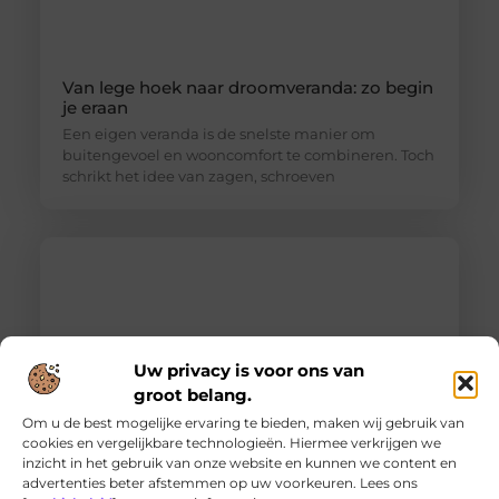
Van lege hoek naar droomveranda: zo begin
je eraan
Een eigen veranda is de snelste manier om
buitengevoel en wooncomfort te combineren. Toch
schrikt het idee van zagen, schroeven
Uw privacy is voor ons van
groot belang.
Om u de best mogelijke ervaring te bieden, maken wij gebruik van
cookies en vergelijkbare technologieën. Hiermee verkrijgen we
inzicht in het gebruik van onze website en kunnen we content en
Ontdek de innovatieve behandelingen in
advertenties beter afstemmen op uw voorkeuren. Lees ons
jouw stad